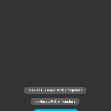
Jelöld meg a számodra fontos részeket, és
készíts
saját
jegyzeteket!
Egyéni előfizetéssel további
MeRSZ+ funkciókat
és
tartalmakat is elérhetsz.
Csak a szükséges sütik elfogadása
SZERZŐKNEK
CÉGEKNEK
KÖNYVTÁROSOKNAK
Kiválasztottak elfogadása
SZERKESZTÉSI ÉS LEKTORÁLÁSI ALAPELVEK