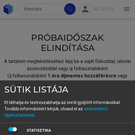
person
search
menu
BELÉPÉS
PRÓBAIDŐSZAK
ELINDÍTÁSA
A tartalom megtekintéséhez lépj be a saját fiókoddal, iskolai
azonosítóddal vagy új felhasználóként.
Új felhasználóként
1 óra díjmentes hozzáférésre
vagy
jogosult.
SÜTIK LISTÁJA
A próbaidőszak elindításához,
jelentkezz
be meglévő
fiókoddal,
vagy hozz létre új fiókot.
Itt láthatja és testreszabhatja az önről gyűjtött információkat.
További információért kérjük, olvasd el az
adatvédelmi
A regisztráció után a
próbaidőszak
automatikusan
elindul.
tájékoztatónkat
.
BELÉPÉS SAJÁT FIÓKKAL
STATISZTIKA