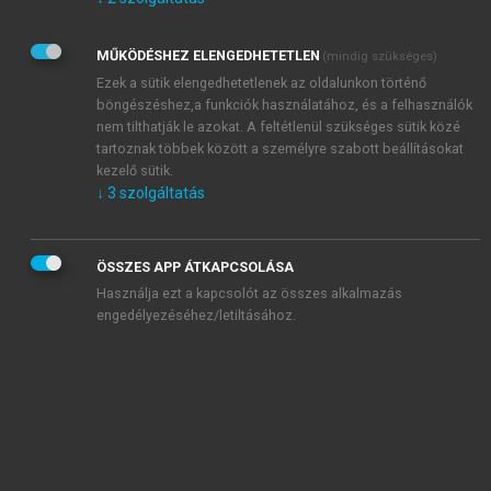
Kérek értesítést az Akadémiai Kiadó Zrt. újdonságairól,
akcióiról.
MŰKÖDÉSHEZ ELENGEDHETETLEN
(mindig szükséges)
Az
Adatkezelési tájékoztatóban
foglaltakat tudomásul
veszem és elfogadom.
Ezek a sütik elengedhetetlenek az oldalunkon történő
Az
Általános vásárlási feltételeket
, valamint a
szotar.net
és a
böngészéshez,a funkciók használatához, és a felhasználók
mersz.hu
oldalak licencszerződéseiben foglaltakat
nem tilthatják le azokat. A feltétlenül szükséges sütik közé
tudomásul veszem és elfogadom.
tartoznak többek között a személyre szabott beállításokat
kezelő sütik.
↓
3
szolgáltatás
KIPRÓBÁLOM
ÖSSZES APP ÁTKAPCSOLÁSA
Használja ezt a kapcsolót az összes alkalmazás
engedélyezéséhez/letiltásához.
MIÉRT ÉRDEMES A MERSZ ONLINE
OKOSKÖNYVTÁRAT HASZNÁLNI?