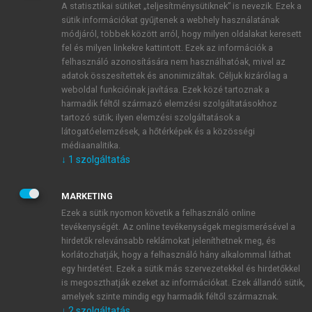
A statisztikai sütiket „teljesítménysütiknek” is nevezik. Ezek a
sütik információkat gyűjtenek a webhely használatának
módjáról, többek között arról, hogy milyen oldalakat keresett
ÚJ FIÓK LÉTREHOZÁSA
fel és milyen linkekre kattintott. Ezek az információk a
1 óra díjmentes hozzáférés
felhasználó azonosítására nem használhatóak, mivel az
adatok összesítettek és anonimizáltak. Céljuk kizárólag a
weboldal funkcióinak javítása. Ezek közé tartoznak a
E-MAIL-CÍM
harmadik féltől származó elemzési szolgáltatásokhoz
tartozó sütik; ilyen elemzési szolgáltatások a
látogatóelemzések, a hőtérképek és a közösségi
NÉV
médiaanalitika.
↓
1
szolgáltatás
JELSZÓ
MARKETING
Ezek a sütik nyomon követik a felhasználó online
tevékenységét. Az online tevékenységek megismerésével a
JELSZÓ ÚJRA
hirdetők relevánsabb reklámokat jeleníthetnek meg, és
korlátozhatják, hogy a felhasználó hány alkalommal láthat
egy hirdetést. Ezek a sütik más szervezetekkel és hirdetőkkel
is megoszthatják ezeket az információkat. Ezek állandó sütik,
Kérek értesítést a MeRSZ újdonságairól, akcióiról.
amelyek szinte mindig egy harmadik féltől származnak.
↓
2
szolgáltatás