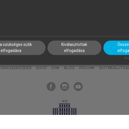
nyokat, hogy bármikor azonnal
részeket, és
készíts
saj
hozzájuk férhess!
jegyzeteket!
a szükséges sütik
Kiválasztottak
Összes
elfogadása
elfogadása
elfog
KNAK
SZERKESZTÉSI ÉS LEKTORÁLÁSI ALAPELVEK
MI – ÁLTALÁNOS
Pow
ICENCSZERZŐDÉS
SÚGÓ
GYIK
BLOG
RÓLUNK
SÜTI BEÁLLÍTÁS