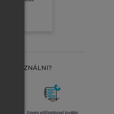
erződéseiben foglaltakat
ogadom.
ÓBÁLOM
AT HASZNÁLNI?
ntos
Egyéni előfizetéssel további