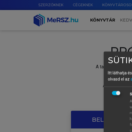
SZERZŐKNEK
CÉGEKNEK
KÖNYVTÁROSO
KÖNYVTÁR
KED
PR
SÜTIK
A tartalom megtek
Itt láthatja 
olvasd el az
A próbaidősza
S
A
w
m
BELÉPÉS SAJ
h
f
s