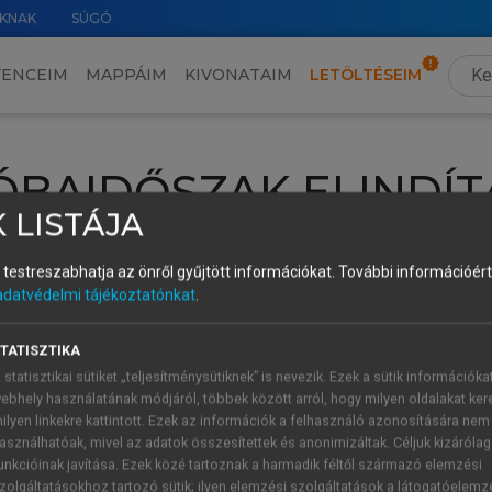
KNAK
SÚGÓ
VENCEIM
MAPPÁIM
KIVONATAIM
LETÖLTÉSEIM
ÓBAIDŐSZAK ELINDÍT
 LISTÁJA
intéséhez lépj be a saját fiókoddal, iskolai azonosítóddal vagy ú
és testreszabhatja az önről gyűjtött információkat.
További információért 
Új felhasználóként
1 óra díjmentes hozzáférésre
vagy jogosult
adatvédelmi tájékoztatónkat
.
k elindításához,
jelentkezz
be meglévő fiókoddal,
vagy hozz lé
A regisztráció után a
próbaidőszak
automatikusan
elindul.
TATISZTIKA
 statisztikai sütiket „teljesítménysütiknek” is nevezik. Ezek a sütik információka
ebhely használatának módjáról, többek között arról, hogy milyen oldalakat kere
ilyen linkekre kattintott. Ezek az információk a felhasználó azonosítására nem
ÚJ FIÓK 
ÁT FIÓKKAL
asználhatóak, mivel az adatok összesítettek és anonimizáltak. Céljuk kizáróla
1 óra díjme
unkcióinak javítása. Ezek közé tartoznak a harmadik féltől származó elemzési
zolgáltatásokhoz tartozó sütik; ilyen elemzési szolgáltatások a látogatóelemz