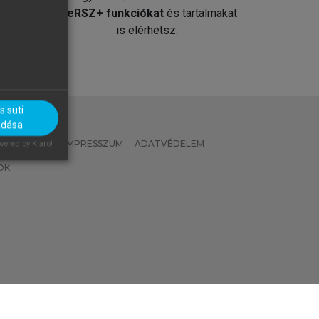
át
MeRSZ+ funkciókat
és tartalmakat
is elérhetsz.
 süti
adása
 IRÁNYELVEK
IMPRESSZUM
ADATVÉDELEM
ered by Klaro!
OK