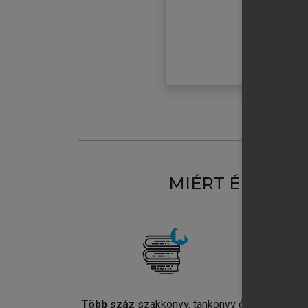
MIÉRT ÉRDEME
Több száz
szakkönyv, tankönyv és
Jel