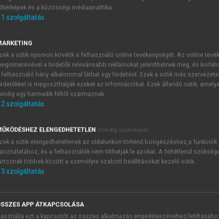
őtérképek és a közösségi médiaanalitika.
E-MAIL-CÍM
1
szolgáltatás
MARKETING
NÉV
zek a sütik nyomon követik a felhasználó online tevékenységét. Az online tev
egismerésével a hirdetők relevánsabb reklámokat jeleníthetnek meg, és korlát
 felhasználó hány alkalommal láthat egy hirdetést. Ezek a sütik más szervezete
JELSZÓ
irdetőkkel is megoszthatják ezeket az információkat. Ezek állandó sütik, amely
indig egy harmadik féltől származnak.
2
szolgáltatás
JELSZÓ ÚJRA
PÉS
ŰKÖDÉSHEZ ELENGEDHETETLEN
(mindig szükséges)
zek a sütik elengedhetetlenek az oldalunkon történő böngészéshez,a funkciók
asználatához, és a felhasználók nem tilthatják le azokat. A feltétlenül szükség
Kérek értesítést a MeRSZ új
artoznak többek között a személyre szabott beállításokat kezelő sütik.
Kérek értesítést az Akadémi
3
szolgáltatás
akcióiról.
 VAGY?
Az
Adatkezelési tájékozta
yi azonosítóval
veszem és elfogadom.
SSZES APP ÁTKAPCSOLÁSA
Az
Általános vásárlási felt
asználja ezt a kapcsolót az összes alkalmazás engedélyezéséhez/letiltásáho