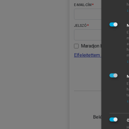
h
E-MAIL-CÍM
↓
JELSZÓ
E
m
a
Maradjon belépve
h
Elfelejtettem a jelszavamat
m
↓
BELÉ
M
E
h
t
↓
TANULÓ
Belépés intézmén
Ö
H