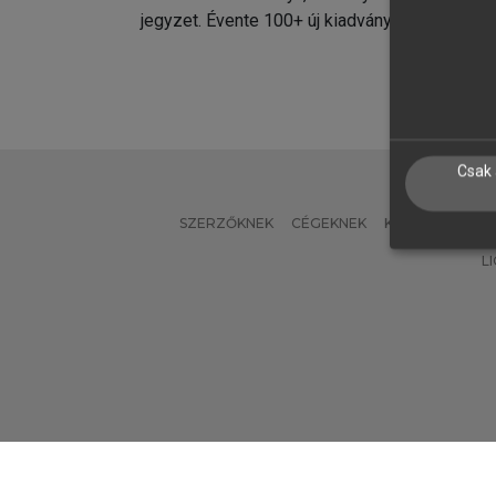
jegyzet. Évente 100+ új kiadvány.
kiadvá
Csak 
SZERZŐKNEK
CÉGEKNEK
KÖNYVTÁROSO
L
Verzió: 2.7.2