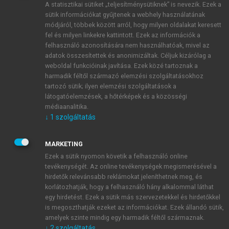
A statisztikai sütiket „teljesítménysütiknek” is nevezik. Ezek a
sütik információkat gyűjtenek a webhely használatának
módjáról, többek között arról, hogy milyen oldalakat keresett
ÚJ FIÓK LÉTREHOZÁSA
fel és milyen linkekre kattintott. Ezek az információk a
1 óra díjmentes hozzáférés
felhasználó azonosítására nem használhatóak, mivel az
adatok összesítettek és anonimizáltak. Céljuk kizárólag a
weboldal funkcióinak javítása. Ezek közé tartoznak a
E-MAIL-CÍM
harmadik féltől származó elemzési szolgáltatásokhoz
tartozó sütik; ilyen elemzési szolgáltatások a
látogatóelemzések, a hőtérképek és a közösségi
NÉV
médiaanalitika.
↓
1
szolgáltatás
JELSZÓ
MARKETING
Ezek a sütik nyomon követik a felhasználó online
tevékenységét. Az online tevékenységek megismerésével a
JELSZÓ ÚJRA
hirdetők relevánsabb reklámokat jeleníthetnek meg, és
korlátozhatják, hogy a felhasználó hány alkalommal láthat
egy hirdetést. Ezek a sütik más szervezetekkel és hirdetőkkel
is megoszthatják ezeket az információkat. Ezek állandó sütik,
Kérek értesítést a MeRSZ újdonságairól, akcióiról.
amelyek szinte mindig egy harmadik féltől származnak.
↓
2
szolgáltatás