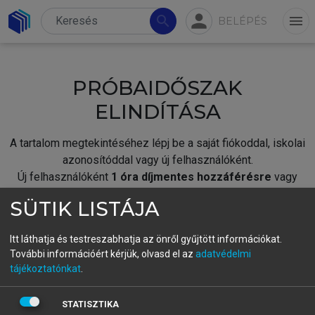
person
search
menu
BELÉPÉS
PRÓBAIDŐSZAK
ELINDÍTÁSA
A tartalom megtekintéséhez lépj be a saját fiókoddal, iskolai
azonosítóddal vagy új felhasználóként.
Új felhasználóként
1 óra díjmentes hozzáférésre
vagy
jogosult.
SÜTIK LISTÁJA
A próbaidőszak elindításához,
jelentkezz
be meglévő
fiókoddal,
vagy hozz létre új fiókot.
Itt láthatja és testreszabhatja az önről gyűjtött információkat.
További információért kérjük, olvasd el az
adatvédelmi
A regisztráció után a
próbaidőszak
automatikusan
elindul.
tájékoztatónkat
.
BELÉPÉS SAJÁT FIÓKKAL
STATISZTIKA