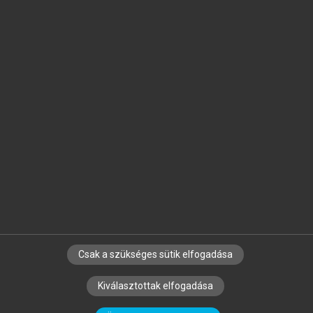
Jelöld meg a számodra fontos részeket, és
készíts
saját
jegyzeteket!
Egyéni előfizetéssel további
MeRSZ+ funkciókat
és
tartalmakat is elérhetsz.
Csak a szükséges sütik elfogadása
SZERZŐKNEK
CÉGEKNEK
KÖNYVTÁROSOKNAK
Kiválasztottak elfogadása
SZERKESZTÉSI ÉS LEKTORÁLÁSI ALAPELVEK