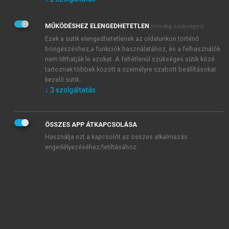
Kérek értesítést az Akadémiai Kiadó Zrt. újdonságairól,
akcióiról.
MŰKÖDÉSHEZ ELENGEDHETETLEN
(mindig szükséges)
Az
Adatkezelési tájékoztatóban
foglaltakat tudomásul
veszem és elfogadom.
Ezek a sütik elengedhetetlenek az oldalunkon történő
Az
Általános vásárlási feltételeket
, valamint a
szotar.net
és a
böngészéshez,a funkciók használatához, és a felhasználók
mersz.hu
oldalak licencszerződéseiben foglaltakat
nem tilthatják le azokat. A feltétlenül szükséges sütik közé
tudomásul veszem és elfogadom.
tartoznak többek között a személyre szabott beállításokat
kezelő sütik.
↓
3
szolgáltatás
KIPRÓBÁLOM
ÖSSZES APP ÁTKAPCSOLÁSA
Használja ezt a kapcsolót az összes alkalmazás
engedélyezéséhez/letiltásához.
MIÉRT ÉRDEMES A MERSZ ONLINE
OKOSKÖNYVTÁRAT HASZNÁLNI?