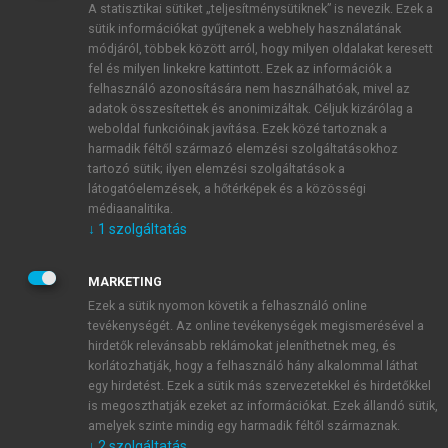
A statisztikai sütiket „teljesítménysütiknek” is nevezik. Ezek a
sütik információkat gyűjtenek a webhely használatának
módjáról, többek között arról, hogy milyen oldalakat keresett
ÚJ FIÓK LÉTREHOZÁSA
fel és milyen linkekre kattintott. Ezek az információk a
1 óra díjmentes hozzáférés
felhasználó azonosítására nem használhatóak, mivel az
adatok összesítettek és anonimizáltak. Céljuk kizárólag a
weboldal funkcióinak javítása. Ezek közé tartoznak a
E-MAIL-CÍM
harmadik féltől származó elemzési szolgáltatásokhoz
tartozó sütik; ilyen elemzési szolgáltatások a
látogatóelemzések, a hőtérképek és a közösségi
NÉV
médiaanalitika.
↓
1
szolgáltatás
JELSZÓ
MARKETING
Ezek a sütik nyomon követik a felhasználó online
tevékenységét. Az online tevékenységek megismerésével a
JELSZÓ ÚJRA
hirdetők relevánsabb reklámokat jeleníthetnek meg, és
korlátozhatják, hogy a felhasználó hány alkalommal láthat
egy hirdetést. Ezek a sütik más szervezetekkel és hirdetőkkel
is megoszthatják ezeket az információkat. Ezek állandó sütik,
Kérek értesítést a MeRSZ újdonságairól, akcióiról.
amelyek szinte mindig egy harmadik féltől származnak.
↓
2
szolgáltatás