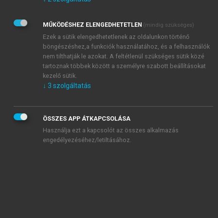
Kérek értesítést az Akadémiai Kiadó Zrt. újdonságairól,
akcióiról.
MŰKÖDÉSHEZ ELENGEDHETETLEN
(mindig szükséges)
Az
Adatkezelési tájékoztatóban
foglaltakat tudomásul
veszem és elfogadom.
Ezek a sütik elengedhetetlenek az oldalunkon történő
Az
Általános vásárlási feltételeket
, valamint a
szotar.net
és a
böngészéshez,a funkciók használatához, és a felhasználók
mersz.hu
oldalak licencszerződéseiben foglaltakat
nem tilthatják le azokat. A feltétlenül szükséges sütik közé
tudomásul veszem és elfogadom.
tartoznak többek között a személyre szabott beállításokat
kezelő sütik.
↓
3
szolgáltatás
KIPRÓBÁLOM
ÖSSZES APP ÁTKAPCSOLÁSA
Használja ezt a kapcsolót az összes alkalmazás
engedélyezéséhez/letiltásához.
MIÉRT ÉRDEMES A MERSZ ONLINE
OKOSKÖNYVTÁRAT HASZNÁLNI?