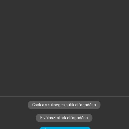
Jelöld meg a számodra fontos részeket, és
készíts
saját
jegyzeteket!
Egyéni előfizetéssel további
MeRSZ+ funkciókat
és
tartalmakat is elérhetsz.
Csak a szükséges sütik elfogadása
SZERZŐKNEK
CÉGEKNEK
KÖNYVTÁROSOKNAK
Kiválasztottak elfogadása
SZERKESZTÉSI ÉS LEKTORÁLÁSI ALAPELVEK