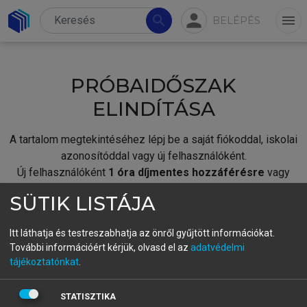
person
search
menu
BELÉPÉS
PRÓBAIDŐSZAK
ELINDÍTÁSA
A tartalom megtekintéséhez lépj be a saját fiókoddal, iskolai
azonosítóddal vagy új felhasználóként.
Új felhasználóként
1 óra díjmentes hozzáférésre
vagy
jogosult.
SÜTIK LISTÁJA
A próbaidőszak elindításához,
jelentkezz
be meglévő
fiókoddal,
vagy hozz létre új fiókot.
Itt láthatja és testreszabhatja az önről gyűjtött információkat.
További információért kérjük, olvasd el az
adatvédelmi
A regisztráció után a
próbaidőszak
automatikusan
elindul.
tájékoztatónkat
.
BELÉPÉS SAJÁT FIÓKKAL
STATISZTIKA