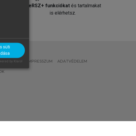
át
MeRSZ+ funkciókat
és tartalmakat
is elérhetsz.
 süti
adása
 IRÁNYELVEK
IMPRESSZUM
ADATVÉDELEM
ered by Klaro!
OK