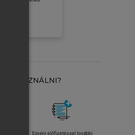
erződéseiben foglaltakat
ogadom.
ÓBÁLOM
AT HASZNÁLNI?
ntos
Egyéni előfizetéssel további