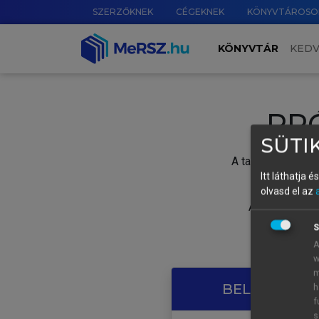
SZERZŐKNEK
CÉGEKNEK
KÖNYVTÁROSO
KÖNYVTÁR
KED
PR
SÜTIK
A tartalom megtek
Itt láthatja 
olvasd el az
A próbaidősza
S
A
w
m
BELÉPÉS SAJ
h
f
s