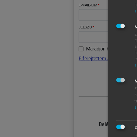
h
E-MAIL-CÍM
↓
JELSZÓ
E
m
a
Maradjon belépve
h
Elfelejtettem a jelszavamat
m
↓
BELÉ
M
E
h
t
↓
TANULÓ
Belépés intézmén
Ö
H