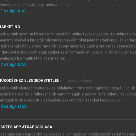
őtérképek és a közösségi médiaanalitika.
E-MAIL-CÍM
1
szolgáltatás
MARKETING
NÉV
zek a sütik nyomon követik a felhasználó online tevékenységét. Az online tev
egismerésével a hirdetők relevánsabb reklámokat jeleníthetnek meg, és korlát
 felhasználó hány alkalommal láthat egy hirdetést. Ezek a sütik más szervezete
JELSZÓ
irdetőkkel is megoszthatják ezeket az információkat. Ezek állandó sütik, amely
indig egy harmadik féltől származnak.
2
szolgáltatás
JELSZÓ ÚJRA
PÉS
ŰKÖDÉSHEZ ELENGEDHETETLEN
(mindig szükséges)
zek a sütik elengedhetetlenek az oldalunkon történő böngészéshez,a funkciók
asználatához, és a felhasználók nem tilthatják le azokat. A feltétlenül szükség
Kérek értesítést a MeRSZ új
artoznak többek között a személyre szabott beállításokat kezelő sütik.
Kérek értesítést az Akadémi
3
szolgáltatás
akcióiról.
 VAGY?
Az
Adatkezelési tájékozta
yi azonosítóval
veszem és elfogadom.
SSZES APP ÁTKAPCSOLÁSA
Az
Általános vásárlási felt
asználja ezt a kapcsolót az összes alkalmazás engedélyezéséhez/letiltásáho