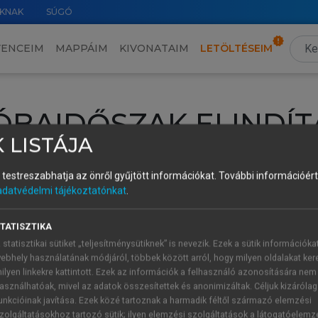
KNAK
SÚGÓ
VENCEIM
MAPPÁIM
KIVONATAIM
LETÖLTÉSEIM
ÓBAIDŐSZAK ELINDÍT
 LISTÁJA
intéséhez lépj be a saját fiókoddal, iskolai azonosítóddal vagy ú
és testreszabhatja az önről gyűjtött információkat.
További információért 
Új felhasználóként
1 óra díjmentes hozzáférésre
vagy jogosult
adatvédelmi tájékoztatónkat
.
k elindításához,
jelentkezz
be meglévő fiókoddal,
vagy hozz lé
A regisztráció után a
próbaidőszak
automatikusan
elindul.
TATISZTIKA
 statisztikai sütiket „teljesítménysütiknek” is nevezik. Ezek a sütik információka
ebhely használatának módjáról, többek között arról, hogy milyen oldalakat kere
ilyen linkekre kattintott. Ezek az információk a felhasználó azonosítására nem
ÚJ FIÓK 
ÁT FIÓKKAL
asználhatóak, mivel az adatok összesítettek és anonimizáltak. Céljuk kizáróla
1 óra díjme
unkcióinak javítása. Ezek közé tartoznak a harmadik féltől származó elemzési
zolgáltatásokhoz tartozó sütik; ilyen elemzési szolgáltatások a látogatóelemz