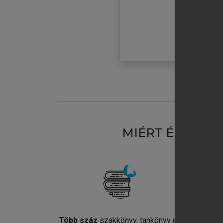
MIÉRT ÉRDEME
Több száz
szakkönyv, tankönyv és
Jel