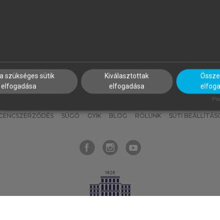
nyokat, hogy bármikor azonnal
részeket, és
készíts
saj
hozzájuk férhess!
jegyzeteket!
a szükséges sütik
Kiválasztottak
Összes
elfogadása
elfogadása
elfog
KNAK
SZERKESZTÉSI ÉS LEKTORÁLÁSI ALAPELVEK
MI – ÁLTALÁNOS
Pow
ICENCSZERZŐDÉS
SÚGÓ
GYIK
BLOG
RÓLUNK
SÜTI BEÁLLÍTÁS