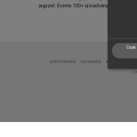
jegyzet. Évente 100+ új kiadvány.
kiadvá
Csak 
SZERZŐKNEK
CÉGEKNEK
KÖNYVTÁROSO
L
Verzió: 2.7.2