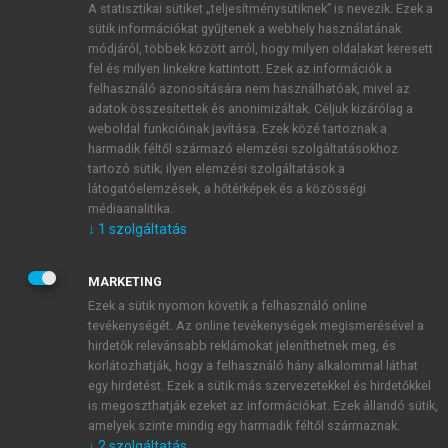
A statisztikai sütiket „teljesítménysütiknek” is nevezik. Ezek a
sütik információkat gyűjtenek a webhely használatának
módjáról, többek között arról, hogy milyen oldalakat keresett
ÚJ FIÓK LÉTREHOZÁSA
fel és milyen linkekre kattintott. Ezek az információk a
1 óra díjmentes hozzáférés
felhasználó azonosítására nem használhatóak, mivel az
adatok összesítettek és anonimizáltak. Céljuk kizárólag a
weboldal funkcióinak javítása. Ezek közé tartoznak a
E-MAIL-CÍM
harmadik féltől származó elemzési szolgáltatásokhoz
tartozó sütik; ilyen elemzési szolgáltatások a
látogatóelemzések, a hőtérképek és a közösségi
NÉV
médiaanalitika.
↓
1
szolgáltatás
JELSZÓ
MARKETING
Ezek a sütik nyomon követik a felhasználó online
tevékenységét. Az online tevékenységek megismerésével a
JELSZÓ ÚJRA
hirdetők relevánsabb reklámokat jeleníthetnek meg, és
korlátozhatják, hogy a felhasználó hány alkalommal láthat
egy hirdetést. Ezek a sütik más szervezetekkel és hirdetőkkel
is megoszthatják ezeket az információkat. Ezek állandó sütik,
Kérek értesítést a MeRSZ újdonságairól, akcióiról.
amelyek szinte mindig egy harmadik féltől származnak.
↓
2
szolgáltatás