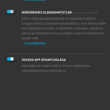
Kérek értesítést az Akadémiai Kiadó Zrt. újdonságairól,
akcióiról.
MŰKÖDÉSHEZ ELENGEDHETETLEN
(mindig szükséges)
Az
Adatkezelési tájékoztatóban
foglaltakat tudomásul
veszem és elfogadom.
Ezek a sütik elengedhetetlenek az oldalunkon történő
Az
Általános vásárlási feltételeket
, valamint a
szotar.net
és a
böngészéshez,a funkciók használatához, és a felhasználók
mersz.hu
oldalak licencszerződéseiben foglaltakat
nem tilthatják le azokat. A feltétlenül szükséges sütik közé
tudomásul veszem és elfogadom.
tartoznak többek között a személyre szabott beállításokat
kezelő sütik.
↓
3
szolgáltatás
KIPRÓBÁLOM
ÖSSZES APP ÁTKAPCSOLÁSA
Használja ezt a kapcsolót az összes alkalmazás
engedélyezéséhez/letiltásához.
MIÉRT ÉRDEMES A MERSZ ONLINE
OKOSKÖNYVTÁRAT HASZNÁLNI?