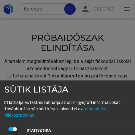
person
search
menu
BELÉPÉS
PRÓBAIDŐSZAK
ELINDÍTÁSA
A tartalom megtekintéséhez lépj be a saját fiókoddal, iskolai
azonosítóddal vagy új felhasználóként.
Új felhasználóként
1 óra díjmentes hozzáférésre
vagy
jogosult.
SÜTIK LISTÁJA
A próbaidőszak elindításához,
jelentkezz
be meglévő
fiókoddal,
vagy hozz létre új fiókot.
Itt láthatja és testreszabhatja az önről gyűjtött információkat.
További információért kérjük, olvasd el az
adatvédelmi
A regisztráció után a
próbaidőszak
automatikusan
elindul.
tájékoztatónkat
.
BELÉPÉS SAJÁT FIÓKKAL
STATISZTIKA