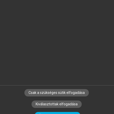
Jelöld meg a számodra fontos részeket, és
készíts
saját
jegyzeteket!
Egyéni előfizetéssel további
MeRSZ+ funkciókat
és
tartalmakat is elérhetsz.
Csak a szükséges sütik elfogadása
SZERZŐKNEK
CÉGEKNEK
KÖNYVTÁROSOKNAK
Kiválasztottak elfogadása
SZERKESZTÉSI ÉS LEKTORÁLÁSI ALAPELVEK