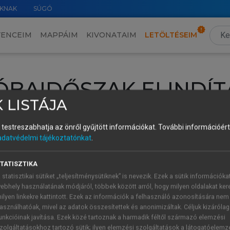
KNAK
SÚGÓ
VENCEIM
MAPPÁIM
KIVONATAIM
LETÖLTÉSEIM
ÓBAIDŐSZAK ELINDÍT
 LISTÁJA
intéséhez lépj be a saját fiókoddal, iskolai azonosítóddal vagy ú
és testreszabhatja az önről gyűjtött információkat.
További információért 
Új felhasználóként
1 óra díjmentes hozzáférésre
vagy jogosult
adatvédelmi tájékoztatónkat
.
k elindításához,
jelentkezz
be meglévő fiókoddal,
vagy hozz lé
A regisztráció után a
próbaidőszak
automatikusan
elindul.
TATISZTIKA
 statisztikai sütiket „teljesítménysütiknek” is nevezik. Ezek a sütik információka
ebhely használatának módjáról, többek között arról, hogy milyen oldalakat kere
ilyen linkekre kattintott. Ezek az információk a felhasználó azonosítására nem
ÚJ FIÓK 
ÁT FIÓKKAL
asználhatóak, mivel az adatok összesítettek és anonimizáltak. Céljuk kizáróla
1 óra díjme
unkcióinak javítása. Ezek közé tartoznak a harmadik féltől származó elemzési
zolgáltatásokhoz tartozó sütik; ilyen elemzési szolgáltatások a látogatóelemz