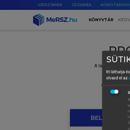
SZERZŐKNEK
CÉGEKNEK
KÖNYVTÁROSO
KÖNYVTÁR
KED
PR
SÜTIK
A tartalom megtek
Itt láthatja 
olvasd el az
A próbaidősza
S
A
w
m
BELÉPÉS SAJ
h
f
s