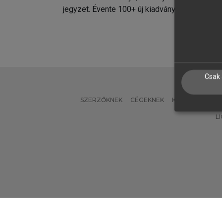
jegyzet. Évente 100+ új kiadvány.
kiadvá
Csak 
SZERZŐKNEK
CÉGEKNEK
KÖNYVTÁROSO
L
Verzió: 2.7.2