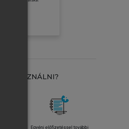
erződéseiben foglaltakat
ogadom.
ÓBÁLOM
AT HASZNÁLNI?
ntos
Egyéni előfizetéssel további