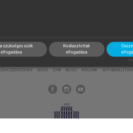
nyokat, hogy bármikor azonnal
részeket, és
készíts
saj
hozzájuk férhess!
jegyzeteket!
a szükséges sütik
Kiválasztottak
Összes
elfogadása
elfogadása
elfog
KNAK
SZERKESZTÉSI ÉS LEKTORÁLÁSI ALAPELVEK
MI – ÁLTALÁNOS
Pow
ICENCSZERZŐDÉS
SÚGÓ
GYIK
BLOG
RÓLUNK
SÜTI BEÁLLÍTÁS