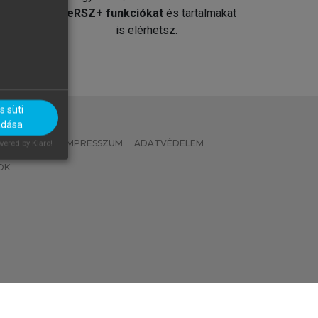
át
MeRSZ+ funkciókat
és tartalmakat
is elérhetsz.
 süti
adása
 IRÁNYELVEK
IMPRESSZUM
ADATVÉDELEM
ered by Klaro!
OK