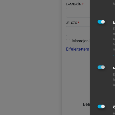
h
E-MAIL-CÍM
↓
JELSZÓ
E
m
a
Maradjon belépve
h
Elfelejtettem a jelszavamat
m
↓
BELÉ
M
E
h
t
↓
TANULÓ
Belépés intézmén
Ö
H