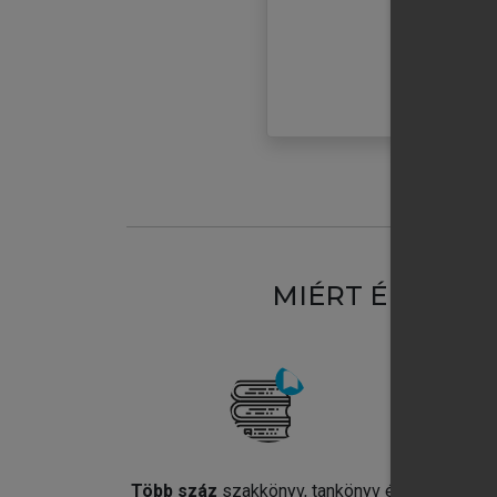
MIÉRT ÉRDEME
Több száz
szakkönyv, tankönyv és
Jel