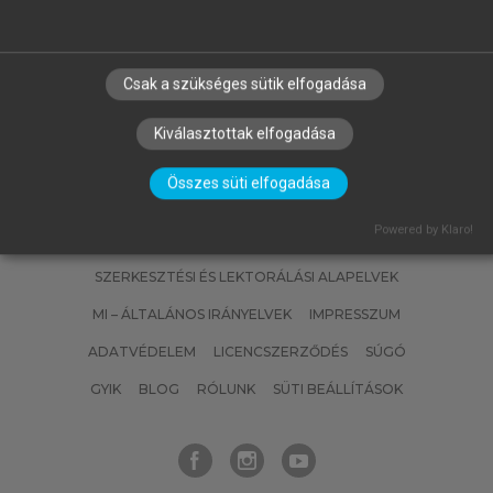
Marketingmenedzsment
Csak a szükséges sütik elfogadása
Kiválasztottak elfogadása
Összes süti elfogadása
Powered by Klaro!
SZERZŐKNEK
CÉGEKNEK
KÖNYVTÁROSOKNAK
SZERKESZTÉSI ÉS LEKTORÁLÁSI ALAPELVEK
MI – ÁLTALÁNOS IRÁNYELVEK
IMPRESSZUM
ADATVÉDELEM
LICENCSZERZŐDÉS
SÚGÓ
GYIK
BLOG
RÓLUNK
SÜTI BEÁLLÍTÁSOK