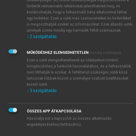
hirdetők relevánsabb reklámokat jeleníthetnek meg, és
korlátozhatják, hogy a felhasználó hány alkalommal láthat
egy hirdetést. Ezek a sütik más szervezetekkel és hirdetőkkel
is megoszthatják ezeket az információkat. Ezek állandó sütik,
amelyek szinte mindig egy harmadik féltől származnak.
↓
2
szolgáltatás
MŰKÖDÉSHEZ ELENGEDHETETLEN
(mindig szükséges)
Ezek a sütik elengedhetetlenek az oldalunkon történő
böngészéshez,a funkciók használatához, és a felhasználók
nem tilthatják le azokat. A feltétlenül szükséges sütik közé
tartoznak többek között a személyre szabott beállításokat
kezelő sütik.
↓
3
szolgáltatás
ÖSSZES APP ÁTKAPCSOLÁSA
TARTALOMJEGYZÉK
Használja ezt a kapcsolót az összes alkalmazás
engedélyezéséhez/letiltásához.
Kereskedelmi marketing és menedzsment • Második,