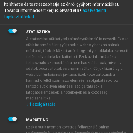
Itt láthatja és testreszabhatja az önről gyűjtött információkat.
Kereskedelmi marketing és
További információért kérjük, olvasd el az
adatvédelmi
tájékoztatónkat
.
menedzsment
Második, bővített kiadás
STATISZTIKA
A statisztikai sütiket „teljesítménysütiknek” is nevezik. Ezek a
sütik információkat gyűjtenek a webhely használatának
menu_book
OLVASÁS
módjáról, többek között arról, hogy milyen oldalakat keresett
fel és milyen linkekre kattintott. Ezek az információk a
felhasználó azonosítására nem használhatóak, mivel az
adatok összesítettek és anonimizáltak. Céljuk kizárólag a
weboldal funkcióinak javítása. Ezek közé tartoznak a
Fogalomjegyzék
harmadik féltől származó elemzési szolgáltatásokhoz
tartozó sütik; ilyen elemzési szolgáltatások a
CR-mutató
látogatóelemzések, a hőtérképek és a közösségi
médiaanalitika.
↓
1
szolgáltatás
MARKETING
Ezek a sütik nyomon követik a felhasználó online
tevékenységét. Az online tevékenységek megismerésével a