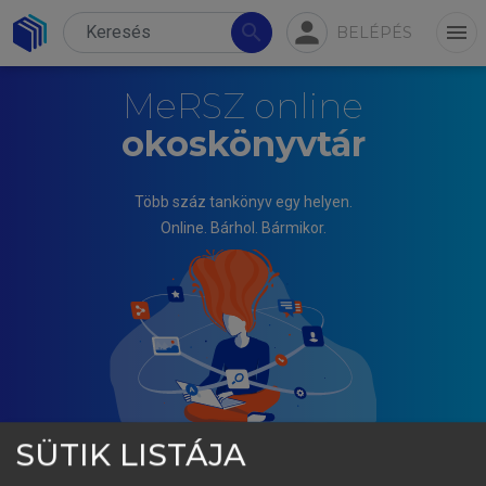
person
search
menu
BELÉPÉS
MeRSZ online
okoskönyvtár
Több száz tankönyv egy helyen.
Online. Bárhol. Bármikor.
SÜTIK LISTÁJA
AGÁRDI IRMA