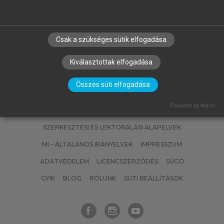
KENÉZ ANDRÁS (SZERK.)
Marketing esettanulmányok
Csak a szükséges sütik elfogadása
Kiválasztottak elfogadása
Összes süti elfogadása
Powered by Klaro!
SZERZŐKNEK
CÉGEKNEK
KÖNYVTÁROSOKNAK
SZERKESZTÉSI ÉS LEKTORÁLÁSI ALAPELVEK
MI – ÁLTALÁNOS IRÁNYELVEK
IMPRESSZUM
ADATVÉDELEM
LICENCSZERZŐDÉS
SÚGÓ
GYIK
BLOG
RÓLUNK
SÜTI BEÁLLÍTÁSOK