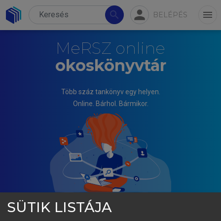
person
search
menu
BELÉPÉS
MeRSZ online
okoskönyvtár
Több száz tankönyv egy helyen.
Online. Bárhol. Bármikor.
SÜTIK LISTÁJA
AGÁRDI IRMA