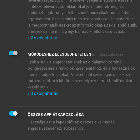
tevékenységét. Az online tevékenységek megismerésével a
hirdetők relevánsabb reklámokat jeleníthetnek meg, és
korlátozhatják, hogy a felhasználó hány alkalommal láthat
egy hirdetést. Ezek a sütik más szervezetekkel és hirdetőkkel
is megoszthatják ezeket az információkat. Ezek állandó sütik,
amelyek szinte mindig egy harmadik féltől származnak.
↓
2
szolgáltatás
MŰKÖDÉSHEZ ELENGEDHETETLEN
(mindig szükséges)
Ezek a sütik elengedhetetlenek az oldalunkon történő
böngészéshez,a funkciók használatához, és a felhasználók
nem tilthatják le azokat. A feltétlenül szükséges sütik közé
tartoznak többek között a személyre szabott beállításokat
kezelő sütik.
↓
3
szolgáltatás
ÖSSZES APP ÁTKAPCSOLÁSA
TARTALOMJEGYZÉK
Használja ezt a kapcsolót az összes alkalmazás
engedélyezéséhez/letiltásához.
Kereskedelmi marketing és menedzsment • Második,