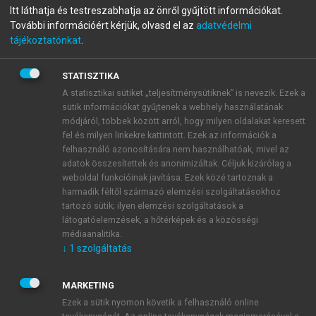
Itt láthatja és testreszabhatja az önről gyűjtött információkat.
Kereskedelmi marketing és
További információért kérjük, olvasd el az
adatvédelmi
tájékoztatónkat
.
menedzsment
Második, bővített kiadás
STATISZTIKA
A statisztikai sütiket „teljesítménysütiknek” is nevezik. Ezek a
sütik információkat gyűjtenek a webhely használatának
menu_book
OLVASÁS
módjáról, többek között arról, hogy milyen oldalakat keresett
fel és milyen linkekre kattintott. Ezek az információk a
felhasználó azonosítására nem használhatóak, mivel az
adatok összesítettek és anonimizáltak. Céljuk kizárólag a
weboldal funkcióinak javítása. Ezek közé tartoznak a
Fogalomjegyzék
harmadik féltől származó elemzési szolgáltatásokhoz
tartozó sütik; ilyen elemzési szolgáltatások a
Akciókra szakosodott kiskereskedelmi üzletek
látogatóelemzések, a hőtérképek és a közösségi
médiaanalitika.
↓
1
szolgáltatás
MARKETING
Ezek a sütik nyomon követik a felhasználó online