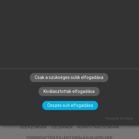
KEVIN LANE KELLER, PHILIP KOTLER
Marketingmenedzsment
Csak a szükséges sütik elfogadása
Kiválasztottak elfogadása
Összes süti elfogadása
Powered by Klaro!
SZERZŐKNEK
CÉGEKNEK
KÖNYVTÁROSOKNAK
SZERKESZTÉSI ÉS LEKTORÁLÁSI ALAPELVEK