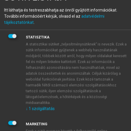
Kereskedelmi marketing és
Itt láthatja és testreszabhatja az önről gyűjtött információkat.
További információért kérjük, olvasd el az
adatvédelmi
menedzsment
tájékoztatónkat
.
Második, bővített kiadás
STATISZTIKA
A statisztikai sütiket „teljesítménysütiknek” is nevezik. Ezek a
menu_book
OLVASÁS
sütik információkat gyűjtenek a webhely használatának
módjáról, többek között arról, hogy milyen oldalakat keresett
fel és milyen linkekre kattintott. Ezek az információk a
felhasználó azonosítására nem használhatóak, mivel az
adatok összesítettek és anonimizáltak. Céljuk kizárólag a
Beszerzési társulások
weboldal funkcióinak javítása. Ezek közé tartoznak a
harmadik féltől származó elemzési szolgáltatásokhoz
A beszerzési társulások – nevükhöz hűen – a
tartozó sütik; ilyen elemzési szolgáltatások a
társulást létrehozó, illetve az ahhoz csatlakozó
látogatóelemzések, a hőtérképek és a közösségi
kiskereskedők számára a beszerzési tevékenységet
médiaanalitika.
hangolják össze. A társulások kialakulását főként a
↓
1
szolgáltatás
beszerzési alkupozíció javítása (nagyobb volumen
beszerzése), kedvezőbb fizetési feltételekhez (pl.
MARKETING
gyártó által nyújtott mennyiségi kedvezmény,
Ezek a sütik nyomon követik a felhasználó online