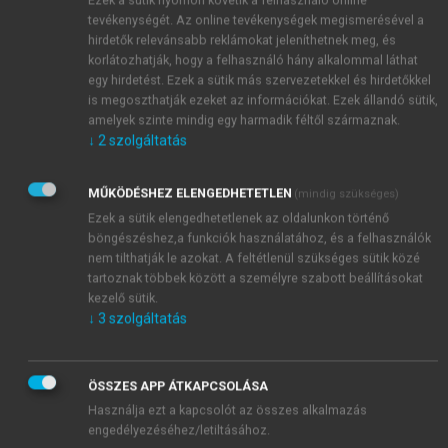
hosszabb fizetési határidők) való hozzáférés
tevékenységét. Az online tevékenységek megismerésével a
motiválja.
hirdetők relevánsabb reklámokat jeleníthetnek meg, és
korlátozhatják, hogy a felhasználó hány alkalommal láthat
egy hirdetést. Ezek a sütik más szervezetekkel és hirdetőkkel
is megoszthatják ezeket az információkat. Ezek állandó sütik,
amelyek szinte mindig egy harmadik féltől származnak.
↓
2
szolgáltatás
MŰKÖDÉSHEZ ELENGEDHETETLEN
(mindig szükséges)
Ezek a sütik elengedhetetlenek az oldalunkon történő
böngészéshez,a funkciók használatához, és a felhasználók
nem tilthatják le azokat. A feltétlenül szükséges sütik közé
tartoznak többek között a személyre szabott beállításokat
kezelő sütik.
↓
3
szolgáltatás
ÖSSZES APP ÁTKAPCSOLÁSA
Használja ezt a kapcsolót az összes alkalmazás
engedélyezéséhez/letiltásához.