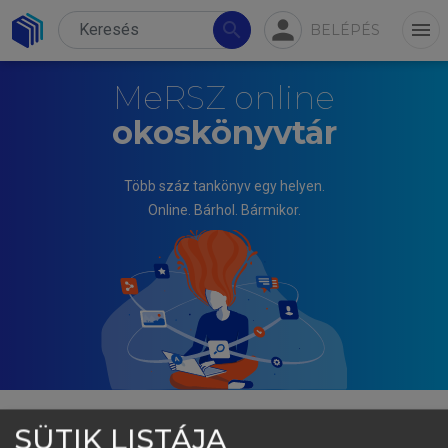
person
search
menu
BELÉPÉS
MeRSZ online
okoskönyvtár
Több száz tankönyv egy helyen.
Online. Bárhol. Bármikor.
SÜTIK LISTÁJA
AGÁRDI IRMA