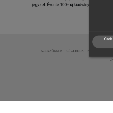
jegyzet. Évente 100+ új kiadvány.
kiadvá
Csak 
SZERZŐKNEK
CÉGEKNEK
KÖNYVTÁROSO
L
Verzió: 2.7.2