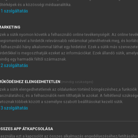
őtérképek és a közösségi médiaanalitika.
E-MAIL-CÍM
1
szolgáltatás
MARKETING
NÉV
zek a sütik nyomon követik a felhasználó online tevékenységét. Az online tev
egismerésével a hirdetők relevánsabb reklámokat jeleníthetnek meg, és korlát
 felhasználó hány alkalommal láthat egy hirdetést. Ezek a sütik más szervezete
JELSZÓ
irdetőkkel is megoszthatják ezeket az információkat. Ezek állandó sütik, amely
indig egy harmadik féltől származnak.
2
szolgáltatás
JELSZÓ ÚJRA
PÉS
ŰKÖDÉSHEZ ELENGEDHETETLEN
(mindig szükséges)
zek a sütik elengedhetetlenek az oldalunkon történő böngészéshez,a funkciók
asználatához, és a felhasználók nem tilthatják le azokat. A feltétlenül szükség
Kérek értesítést a MeRSZ új
artoznak többek között a személyre szabott beállításokat kezelő sütik.
Kérek értesítést az Akadémi
3
szolgáltatás
akcióiról.
 VAGY?
Az
Adatkezelési tájékozta
yi azonosítóval
veszem és elfogadom.
SSZES APP ÁTKAPCSOLÁSA
Az
Általános vásárlási felt
asználja ezt a kapcsolót az összes alkalmazás engedélyezéséhez/letiltásáho