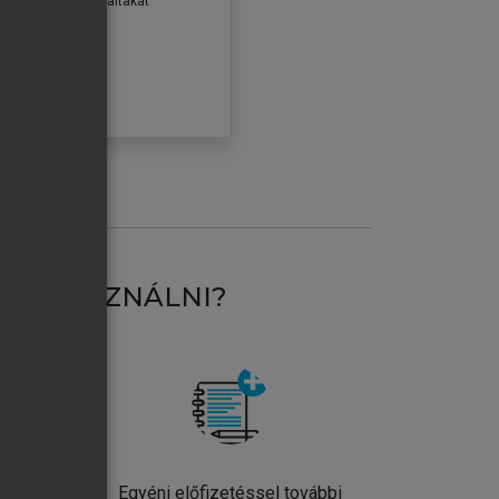
erződéseiben foglaltakat
ogadom.
ÓBÁLOM
AT HASZNÁLNI?
ntos
Egyéni előfizetéssel további