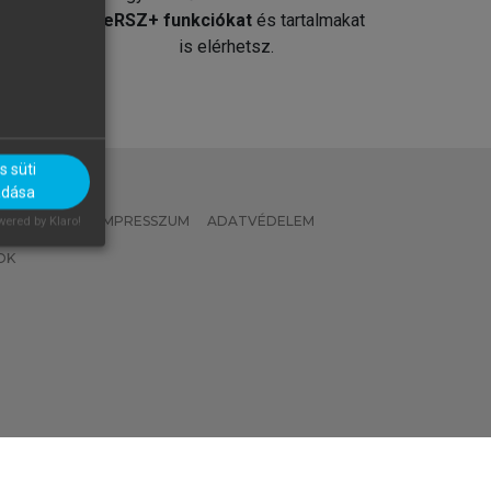
át
MeRSZ+ funkciókat
és tartalmakat
is elérhetsz.
 süti
adása
 IRÁNYELVEK
IMPRESSZUM
ADATVÉDELEM
ered by Klaro!
OK