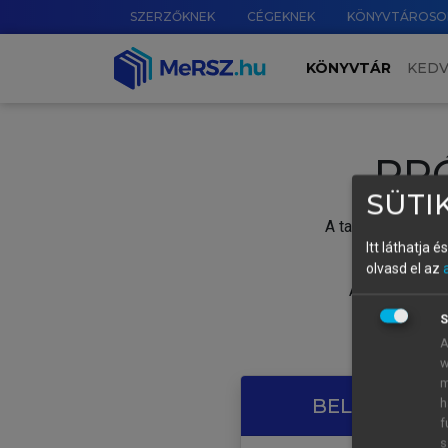
SZERZŐKNEK
CÉGEKNEK
KÖNYVTÁROSO
KÖNYVTÁR
KED
PR
SÜTIK
A tartalom megtek
Itt láthatja 
olvasd el az
A próbaidősza
S
A
w
m
BELÉPÉS SAJ
h
f
s