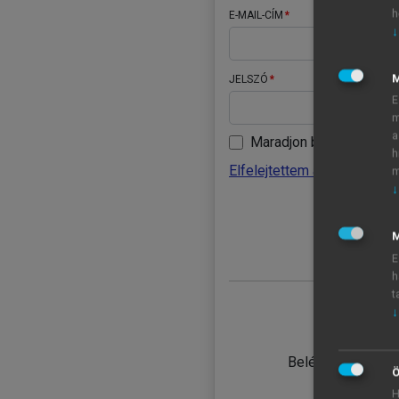
h
E-MAIL-CÍM
↓
JELSZÓ
E
m
a
Maradjon belépve
h
Elfelejtettem a jelszavamat
m
↓
BELÉ
M
E
h
t
↓
TANULÓ
Belépés intézmén
Ö
H