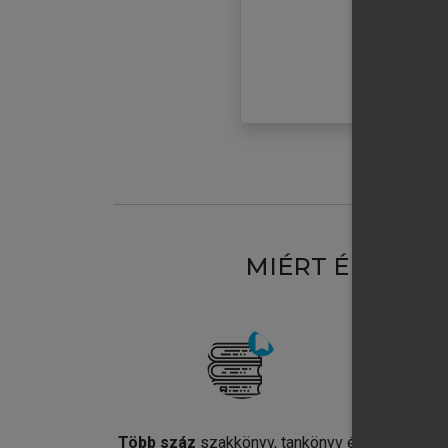
MIÉRT ÉRDEME
Több száz
szakkönyv, tankönyv és
Jel