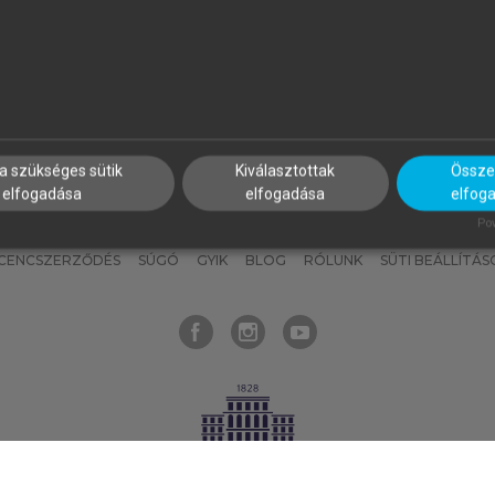
nyokat, hogy bármikor azonnal
részeket, és
készíts
saj
hozzájuk férhess!
jegyzeteket!
a szükséges sütik
Kiválasztottak
Összes
elfogadása
elfogadása
elfog
KNAK
SZERKESZTÉSI ÉS LEKTORÁLÁSI ALAPELVEK
MI – ÁLTALÁNOS
Pow
ICENCSZERZŐDÉS
SÚGÓ
GYIK
BLOG
RÓLUNK
SÜTI BEÁLLÍTÁS