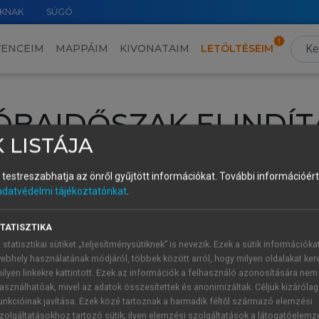
KNAK
SÚGÓ
VENCEIM
MAPPÁIM
KIVONATAIM
LETÖLTÉSEIM
ÓBAIDŐSZAK ELINDÍT
 LISTÁJA
intéséhez lépj be a saját fiókoddal, iskolai azonosítóddal vagy ú
és testreszabhatja az önről gyűjtött információkat.
További információért 
Új felhasználóként
1 óra díjmentes hozzáférésre
vagy jogosult
adatvédelmi tájékoztatónkat
.
k elindításához,
jelentkezz
be meglévő fiókoddal,
vagy hozz lé
A regisztráció után a
próbaidőszak
automatikusan
elindul.
TATISZTIKA
 statisztikai sütiket „teljesítménysütiknek” is nevezik. Ezek a sütik információka
ebhely használatának módjáról, többek között arról, hogy milyen oldalakat kere
ilyen linkekre kattintott. Ezek az információk a felhasználó azonosítására nem
ÚJ FIÓK 
ÁT FIÓKKAL
asználhatóak, mivel az adatok összesítettek és anonimizáltak. Céljuk kizáróla
1 óra díjme
unkcióinak javítása. Ezek közé tartoznak a harmadik féltől származó elemzési
zolgáltatásokhoz tartozó sütik; ilyen elemzési szolgáltatások a látogatóelemz