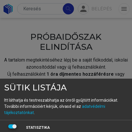
person
search
menu
BELÉPÉS
PRÓBAIDŐSZAK
ELINDÍTÁSA
A tartalom megtekintéséhez lépj be a saját fiókoddal, iskolai
azonosítóddal vagy új felhasználóként.
Új felhasználóként
1 óra díjmentes hozzáférésre
vagy
jogosult.
SÜTIK LISTÁJA
A próbaidőszak elindításához,
jelentkezz
be meglévő
fiókoddal,
vagy hozz létre új fiókot.
Itt láthatja és testreszabhatja az önről gyűjtött információkat.
További információért kérjük, olvasd el az
adatvédelmi
A regisztráció után a
próbaidőszak
automatikusan
elindul.
tájékoztatónkat
.
BELÉPÉS SAJÁT FIÓKKAL
STATISZTIKA