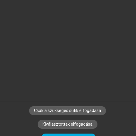
Jelöld meg a számodra fontos részeket, és
készíts
saját
jegyzeteket!
Egyéni előfizetéssel további
MeRSZ+ funkciókat
és
tartalmakat is elérhetsz.
Csak a szükséges sütik elfogadása
SZERZŐKNEK
CÉGEKNEK
KÖNYVTÁROSOKNAK
Kiválasztottak elfogadása
SZERKESZTÉSI ÉS LEKTORÁLÁSI ALAPELVEK