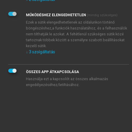
Kérek értesítést az Akadémiai Kiadó Zrt. újdonságairól,
akcióiról.
MŰKÖDÉSHEZ ELENGEDHETETLEN
(mindig szükséges)
Az
Adatkezelési tájékoztatóban
foglaltakat tudomásul
veszem és elfogadom.
Ezek a sütik elengedhetetlenek az oldalunkon történő
Az
Általános vásárlási feltételeket
, valamint a
szotar.net
és a
böngészéshez,a funkciók használatához, és a felhasználók
mersz.hu
oldalak licencszerződéseiben foglaltakat
nem tilthatják le azokat. A feltétlenül szükséges sütik közé
tudomásul veszem és elfogadom.
tartoznak többek között a személyre szabott beállításokat
kezelő sütik.
↓
3
szolgáltatás
KIPRÓBÁLOM
ÖSSZES APP ÁTKAPCSOLÁSA
Használja ezt a kapcsolót az összes alkalmazás
engedélyezéséhez/letiltásához.
MIÉRT ÉRDEMES A MERSZ ONLINE
OKOSKÖNYVTÁRAT HASZNÁLNI?