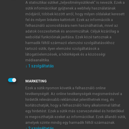
A statisztikai sütiket „teljesítménysütiknek” is nevezik. Ezek a
sütik információkat gyűjtenek a webhely használatának
módjáról, többek között arról, hogy milyen oldalakat keresett
ÚJ FIÓK LÉTREHOZÁSA
fel és milyen linkekre kattintott. Ezek az információk a
1 óra díjmentes hozzáférés
felhasználó azonosítására nem használhatóak, mivel az
adatok összesítettek és anonimizáltak. Céljuk kizárólag a
weboldal funkcióinak javítása. Ezek közé tartoznak a
E-MAIL-CÍM
harmadik féltől származó elemzési szolgáltatásokhoz
tartozó sütik; ilyen elemzési szolgáltatások a
látogatóelemzések, a hőtérképek és a közösségi
NÉV
médiaanalitika.
↓
1
szolgáltatás
JELSZÓ
MARKETING
Ezek a sütik nyomon követik a felhasználó online
tevékenységét. Az online tevékenységek megismerésével a
JELSZÓ ÚJRA
hirdetők relevánsabb reklámokat jeleníthetnek meg, és
korlátozhatják, hogy a felhasználó hány alkalommal láthat
egy hirdetést. Ezek a sütik más szervezetekkel és hirdetőkkel
is megoszthatják ezeket az információkat. Ezek állandó sütik,
Kérek értesítést a MeRSZ újdonságairól, akcióiról.
amelyek szinte mindig egy harmadik féltől származnak.
↓
2
szolgáltatás