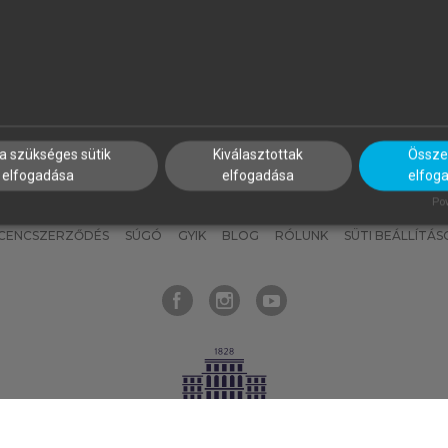
nyokat, hogy bármikor azonnal
részeket, és
készíts
saj
hozzájuk férhess!
jegyzeteket!
a szükséges sütik
Kiválasztottak
Összes
elfogadása
elfogadása
elfog
KNAK
SZERKESZTÉSI ÉS LEKTORÁLÁSI ALAPELVEK
MI – ÁLTALÁNOS
Pow
ICENCSZERZŐDÉS
SÚGÓ
GYIK
BLOG
RÓLUNK
SÜTI BEÁLLÍTÁS