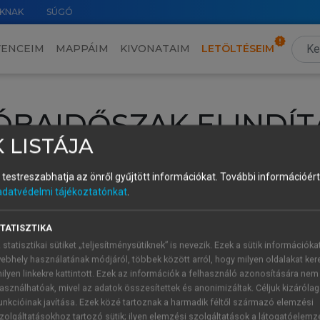
KNAK
SÚGÓ
VENCEIM
MAPPÁIM
KIVONATAIM
LETÖLTÉSEIM
ÓBAIDŐSZAK ELINDÍT
 LISTÁJA
intéséhez lépj be a saját fiókoddal, iskolai azonosítóddal vagy ú
és testreszabhatja az önről gyűjtött információkat.
További információért 
Új felhasználóként
1 óra díjmentes hozzáférésre
vagy jogosult
adatvédelmi tájékoztatónkat
.
k elindításához,
jelentkezz
be meglévő fiókoddal,
vagy hozz lé
A regisztráció után a
próbaidőszak
automatikusan
elindul.
TATISZTIKA
 statisztikai sütiket „teljesítménysütiknek” is nevezik. Ezek a sütik információka
ebhely használatának módjáról, többek között arról, hogy milyen oldalakat kere
ilyen linkekre kattintott. Ezek az információk a felhasználó azonosítására nem
ÚJ FIÓK 
ÁT FIÓKKAL
asználhatóak, mivel az adatok összesítettek és anonimizáltak. Céljuk kizáróla
1 óra díjme
unkcióinak javítása. Ezek közé tartoznak a harmadik féltől származó elemzési
zolgáltatásokhoz tartozó sütik; ilyen elemzési szolgáltatások a látogatóelemz