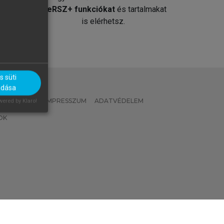
át
MeRSZ+ funkciókat
és tartalmakat
is elérhetsz.
 süti
adása
 IRÁNYELVEK
IMPRESSZUM
ADATVÉDELEM
ered by Klaro!
OK