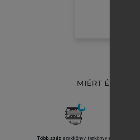
MIÉRT ÉRDEME
Több száz
szakkönyv, tankönyv és
Jel