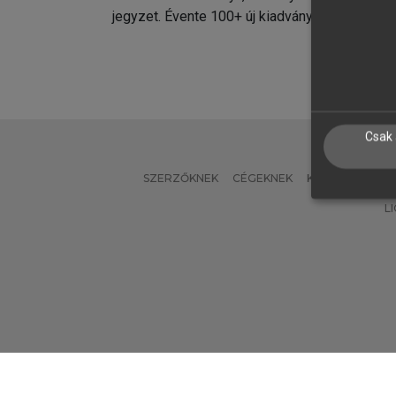
jegyzet. Évente 100+ új kiadvány.
kiadvá
Csak 
SZERZŐKNEK
CÉGEKNEK
KÖNYVTÁROSO
L
Verzió: 2.7.2