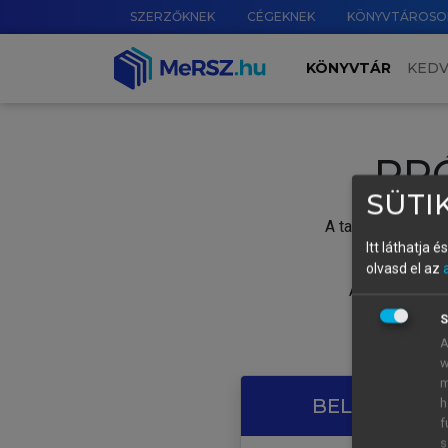
SZERZŐKNEK
CÉGEKNEK
KÖNYVTÁROSO
KÖNYVTÁR
KED
PR
SÜTIK
A tartalom megtek
Itt láthatja 
olvasd el az
A próbaidősza
S
A
w
m
BELÉPÉS SAJ
h
f
s