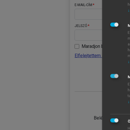
h
E-MAIL-CÍM
↓
JELSZÓ
E
m
a
Maradjon belépve
h
Elfelejtettem a jelszavamat
m
↓
BELÉ
M
E
h
t
↓
TANULÓ
Belépés intézmén
Ö
H