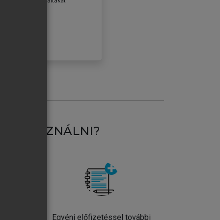
erződéseiben foglaltakat
ogadom.
ÓBÁLOM
AT HASZNÁLNI?
ntos
Egyéni előfizetéssel további