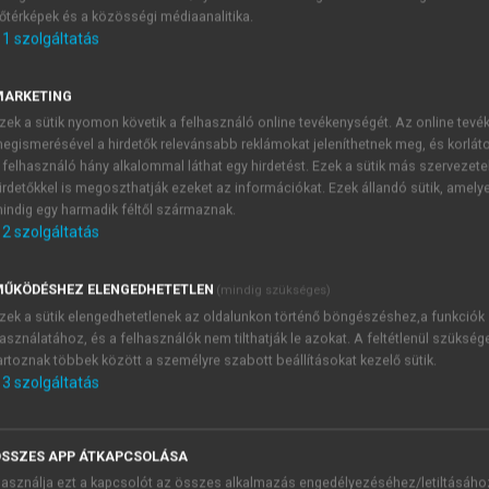
őtérképek és a közösségi médiaanalitika.
E-MAIL-CÍM
1
szolgáltatás
MARKETING
NÉV
zek a sütik nyomon követik a felhasználó online tevékenységét. Az online tev
egismerésével a hirdetők relevánsabb reklámokat jeleníthetnek meg, és korlát
 felhasználó hány alkalommal láthat egy hirdetést. Ezek a sütik más szervezete
JELSZÓ
irdetőkkel is megoszthatják ezeket az információkat. Ezek állandó sütik, amely
indig egy harmadik féltől származnak.
2
szolgáltatás
JELSZÓ ÚJRA
PÉS
ŰKÖDÉSHEZ ELENGEDHETETLEN
(mindig szükséges)
zek a sütik elengedhetetlenek az oldalunkon történő böngészéshez,a funkciók
asználatához, és a felhasználók nem tilthatják le azokat. A feltétlenül szükség
Kérek értesítést a MeRSZ új
artoznak többek között a személyre szabott beállításokat kezelő sütik.
Kérek értesítést az Akadémi
3
szolgáltatás
akcióiról.
 VAGY?
Az
Adatkezelési tájékozta
yi azonosítóval
veszem és elfogadom.
SSZES APP ÁTKAPCSOLÁSA
Az
Általános vásárlási felt
asználja ezt a kapcsolót az összes alkalmazás engedélyezéséhez/letiltásáho