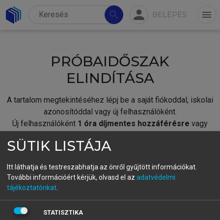
person
search
menu
BELÉPÉS
PRÓBAIDŐSZAK
ELINDÍTÁSA
A tartalom megtekintéséhez lépj be a saját fiókoddal, iskolai
azonosítóddal vagy új felhasználóként.
Új felhasználóként
1 óra díjmentes hozzáférésre
vagy
jogosult.
SÜTIK LISTÁJA
A próbaidőszak elindításához,
jelentkezz
be meglévő
fiókoddal,
vagy hozz létre új fiókot.
Itt láthatja és testreszabhatja az önről gyűjtött információkat.
További információért kérjük, olvasd el az
adatvédelmi
A regisztráció után a
próbaidőszak
automatikusan
elindul.
tájékoztatónkat
.
BELÉPÉS SAJÁT FIÓKKAL
STATISZTIKA