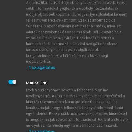
A statisztikai sütiket „teljesítménysütiknek” is nevezik. Ezek a
sütik információkat gyűjtenek a webhely használatának
módjáról, többek között arról, hogy milyen oldalakat keresett
ÚJ FIÓK LÉTREHOZÁSA
fel és milyen linkekre kattintott. Ezek az információk a
1 óra díjmentes hozzáférés
felhasználó azonosítására nem használhatóak, mivel az
adatok összesítettek és anonimizáltak. Céljuk kizárólag a
weboldal funkcióinak javítása. Ezek közé tartoznak a
E-MAIL-CÍM
harmadik féltől származó elemzési szolgáltatásokhoz
tartozó sütik; ilyen elemzési szolgáltatások a
látogatóelemzések, a hőtérképek és a közösségi
NÉV
médiaanalitika.
↓
1
szolgáltatás
JELSZÓ
MARKETING
Ezek a sütik nyomon követik a felhasználó online
tevékenységét. Az online tevékenységek megismerésével a
JELSZÓ ÚJRA
hirdetők relevánsabb reklámokat jeleníthetnek meg, és
korlátozhatják, hogy a felhasználó hány alkalommal láthat
egy hirdetést. Ezek a sütik más szervezetekkel és hirdetőkkel
is megoszthatják ezeket az információkat. Ezek állandó sütik,
Kérek értesítést a MeRSZ újdonságairól, akcióiról.
amelyek szinte mindig egy harmadik féltől származnak.
↓
2
szolgáltatás