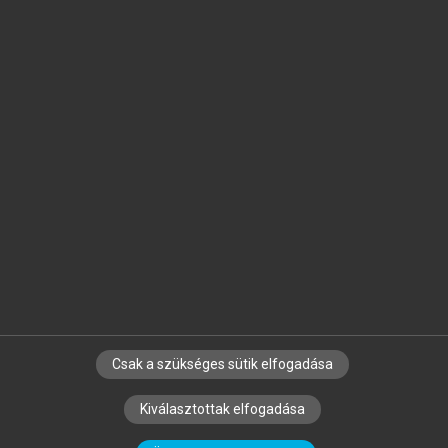
Jelöld meg a számodra fontos részeket, és
készíts
saját
jegyzeteket!
Egyéni előfizetéssel további
MeRSZ+ funkciókat
és
tartalmakat is elérhetsz.
Csak a szükséges sütik elfogadása
SZERZŐKNEK
CÉGEKNEK
KÖNYVTÁROSOKNAK
Kiválasztottak elfogadása
SZERKESZTÉSI ÉS LEKTORÁLÁSI ALAPELVEK