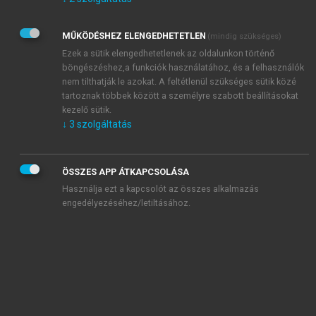
Kérek értesítést az Akadémiai Kiadó Zrt. újdonságairól,
akcióiról.
MŰKÖDÉSHEZ ELENGEDHETETLEN
(mindig szükséges)
Az
Adatkezelési tájékoztatóban
foglaltakat tudomásul
veszem és elfogadom.
Ezek a sütik elengedhetetlenek az oldalunkon történő
Az
Általános vásárlási feltételeket
, valamint a
szotar.net
és a
böngészéshez,a funkciók használatához, és a felhasználók
mersz.hu
oldalak licencszerződéseiben foglaltakat
nem tilthatják le azokat. A feltétlenül szükséges sütik közé
tudomásul veszem és elfogadom.
tartoznak többek között a személyre szabott beállításokat
kezelő sütik.
↓
3
szolgáltatás
KIPRÓBÁLOM
ÖSSZES APP ÁTKAPCSOLÁSA
Használja ezt a kapcsolót az összes alkalmazás
engedélyezéséhez/letiltásához.
MIÉRT ÉRDEMES A MERSZ ONLINE
OKOSKÖNYVTÁRAT HASZNÁLNI?