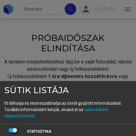
person
search
menu
BELÉPÉS
PRÓBAIDŐSZAK
ELINDÍTÁSA
A tartalom megtekintéséhez lépj be a saját fiókoddal, iskolai
azonosítóddal vagy új felhasználóként.
Új felhasználóként
1 óra díjmentes hozzáférésre
vagy
jogosult.
SÜTIK LISTÁJA
A próbaidőszak elindításához,
jelentkezz
be meglévő
fiókoddal,
vagy hozz létre új fiókot.
Itt láthatja és testreszabhatja az önről gyűjtött információkat.
További információért kérjük, olvasd el az
adatvédelmi
A regisztráció után a
próbaidőszak
automatikusan
elindul.
tájékoztatónkat
.
BELÉPÉS SAJÁT FIÓKKAL
STATISZTIKA