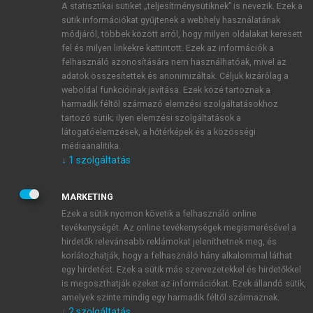
A statisztikai sütiket „teljesítménysütiknek” is nevezik. Ezek a
sütik információkat gyűjtenek a webhely használatának
módjáról, többek között arról, hogy milyen oldalakat keresett
ÚJ FIÓK LÉTREHOZÁSA
fel és milyen linkekre kattintott. Ezek az információk a
1 óra díjmentes hozzáférés
felhasználó azonosítására nem használhatóak, mivel az
adatok összesítettek és anonimizáltak. Céljuk kizárólag a
weboldal funkcióinak javítása. Ezek közé tartoznak a
E-MAIL-CÍM
harmadik féltől származó elemzési szolgáltatásokhoz
tartozó sütik; ilyen elemzési szolgáltatások a
látogatóelemzések, a hőtérképek és a közösségi
NÉV
médiaanalitika.
↓
1
szolgáltatás
JELSZÓ
MARKETING
Ezek a sütik nyomon követik a felhasználó online
tevékenységét. Az online tevékenységek megismerésével a
JELSZÓ ÚJRA
hirdetők relevánsabb reklámokat jeleníthetnek meg, és
korlátozhatják, hogy a felhasználó hány alkalommal láthat
egy hirdetést. Ezek a sütik más szervezetekkel és hirdetőkkel
is megoszthatják ezeket az információkat. Ezek állandó sütik,
Kérek értesítést a MeRSZ újdonságairól, akcióiról.
amelyek szinte mindig egy harmadik féltől származnak.
↓
2
szolgáltatás