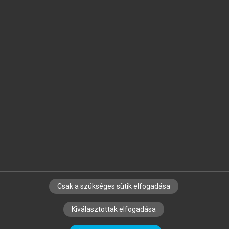
Jelöld meg a számodra fontos részeket, és
készíts
saját
jegyzeteket!
Egyéni előfizetéssel további
MeRSZ+ funkciókat
és
tartalmakat is elérhetsz.
Csak a szükséges sütik elfogadása
SZERZŐKNEK
CÉGEKNEK
KÖNYVTÁROSOKNAK
Kiválasztottak elfogadása
SZERKESZTÉSI ÉS LEKTORÁLÁSI ALAPELVEK