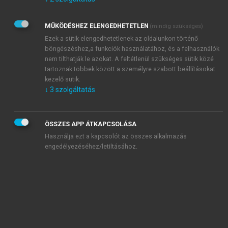
Kérek értesítést az Akadémiai Kiadó Zrt. újdonságairól,
akcióiról.
MŰKÖDÉSHEZ ELENGEDHETETLEN
(mindig szükséges)
Az
Adatkezelési tájékoztatóban
foglaltakat tudomásul
veszem és elfogadom.
Ezek a sütik elengedhetetlenek az oldalunkon történő
Az
Általános vásárlási feltételeket
, valamint a
szotar.net
és a
böngészéshez,a funkciók használatához, és a felhasználók
mersz.hu
oldalak licencszerződéseiben foglaltakat
nem tilthatják le azokat. A feltétlenül szükséges sütik közé
tudomásul veszem és elfogadom.
tartoznak többek között a személyre szabott beállításokat
kezelő sütik.
↓
3
szolgáltatás
KIPRÓBÁLOM
ÖSSZES APP ÁTKAPCSOLÁSA
Használja ezt a kapcsolót az összes alkalmazás
engedélyezéséhez/letiltásához.
MIÉRT ÉRDEMES A MERSZ ONLINE
OKOSKÖNYVTÁRAT HASZNÁLNI?