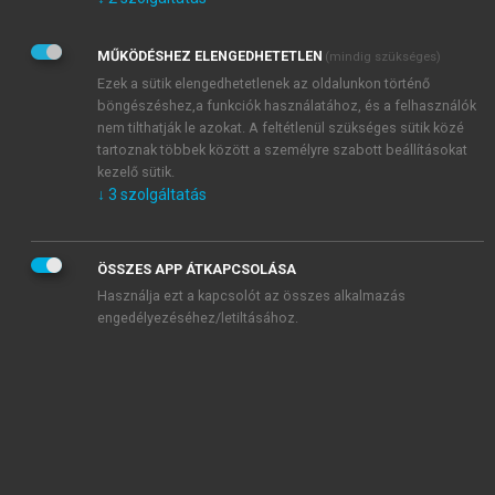
Kérek értesítést az Akadémiai Kiadó Zrt. újdonságairól,
akcióiról.
MŰKÖDÉSHEZ ELENGEDHETETLEN
(mindig szükséges)
Az
Adatkezelési tájékoztatóban
foglaltakat tudomásul
veszem és elfogadom.
Ezek a sütik elengedhetetlenek az oldalunkon történő
Az
Általános vásárlási feltételeket
, valamint a
szotar.net
és a
böngészéshez,a funkciók használatához, és a felhasználók
mersz.hu
oldalak licencszerződéseiben foglaltakat
nem tilthatják le azokat. A feltétlenül szükséges sütik közé
tudomásul veszem és elfogadom.
tartoznak többek között a személyre szabott beállításokat
kezelő sütik.
↓
3
szolgáltatás
KIPRÓBÁLOM
ÖSSZES APP ÁTKAPCSOLÁSA
Használja ezt a kapcsolót az összes alkalmazás
engedélyezéséhez/letiltásához.
MIÉRT ÉRDEMES A MERSZ ONLINE
OKOSKÖNYVTÁRAT HASZNÁLNI?