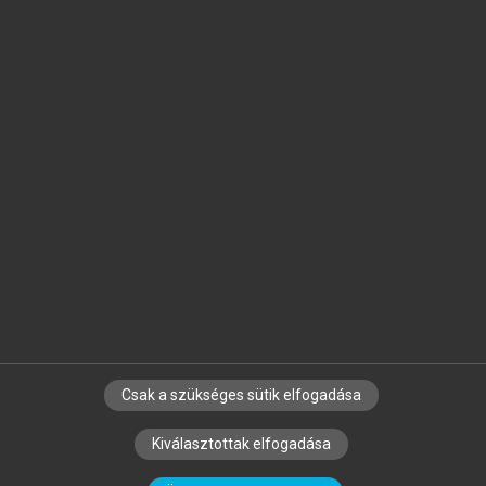
Jelöld meg a számodra fontos részeket, és
készíts
saját
jegyzeteket!
Egyéni előfizetéssel további
MeRSZ+ funkciókat
és
tartalmakat is elérhetsz.
Csak a szükséges sütik elfogadása
SZERZŐKNEK
CÉGEKNEK
KÖNYVTÁROSOKNAK
Kiválasztottak elfogadása
SZERKESZTÉSI ÉS LEKTORÁLÁSI ALAPELVEK