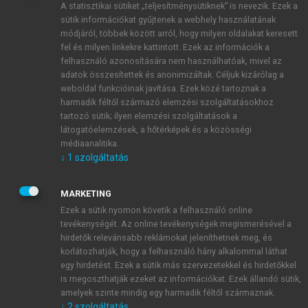
A statisztikai sütiket „teljesítménysütiknek” is nevezik. Ezek a
sütik információkat gyűjtenek a webhely használatának
módjáról, többek között arról, hogy milyen oldalakat keresett
ÚJ FIÓK LÉTREHOZÁSA
fel és milyen linkekre kattintott. Ezek az információk a
1 óra díjmentes hozzáférés
felhasználó azonosítására nem használhatóak, mivel az
adatok összesítettek és anonimizáltak. Céljuk kizárólag a
weboldal funkcióinak javítása. Ezek közé tartoznak a
E-MAIL-CÍM
harmadik féltől származó elemzési szolgáltatásokhoz
tartozó sütik; ilyen elemzési szolgáltatások a
látogatóelemzések, a hőtérképek és a közösségi
NÉV
médiaanalitika.
↓
1
szolgáltatás
JELSZÓ
MARKETING
Ezek a sütik nyomon követik a felhasználó online
tevékenységét. Az online tevékenységek megismerésével a
JELSZÓ ÚJRA
hirdetők relevánsabb reklámokat jeleníthetnek meg, és
korlátozhatják, hogy a felhasználó hány alkalommal láthat
egy hirdetést. Ezek a sütik más szervezetekkel és hirdetőkkel
is megoszthatják ezeket az információkat. Ezek állandó sütik,
Kérek értesítést a MeRSZ újdonságairól, akcióiról.
amelyek szinte mindig egy harmadik féltől származnak.
↓
2
szolgáltatás