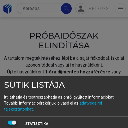
person
search
menu
BELÉPÉS
PRÓBAIDŐSZAK
ELINDÍTÁSA
A tartalom megtekintéséhez lépj be a saját fiókoddal, iskolai
azonosítóddal vagy új felhasználóként.
Új felhasználóként
1 óra díjmentes hozzáférésre
vagy
jogosult.
SÜTIK LISTÁJA
A próbaidőszak elindításához,
jelentkezz
be meglévő
fiókoddal,
vagy hozz létre új fiókot.
Itt láthatja és testreszabhatja az önről gyűjtött információkat.
További információért kérjük, olvasd el az
adatvédelmi
A regisztráció után a
próbaidőszak
automatikusan
elindul.
tájékoztatónkat
.
BELÉPÉS SAJÁT FIÓKKAL
STATISZTIKA