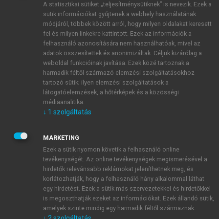
A statisztikai sütiket „teljesítménysütiknek” is nevezik. Ezek a
sütik információkat gyűjtenek a webhely használatának
módjáról, többek között arról, hogy milyen oldalakat keresett
ÚJ FIÓK LÉTREHOZÁSA
fel és milyen linkekre kattintott. Ezek az információk a
1 óra díjmentes hozzáférés
felhasználó azonosítására nem használhatóak, mivel az
adatok összesítettek és anonimizáltak. Céljuk kizárólag a
weboldal funkcióinak javítása. Ezek közé tartoznak a
E-MAIL-CÍM
harmadik féltől származó elemzési szolgáltatásokhoz
tartozó sütik; ilyen elemzési szolgáltatások a
látogatóelemzések, a hőtérképek és a közösségi
NÉV
médiaanalitika.
↓
1
szolgáltatás
JELSZÓ
MARKETING
Ezek a sütik nyomon követik a felhasználó online
tevékenységét. Az online tevékenységek megismerésével a
JELSZÓ ÚJRA
hirdetők relevánsabb reklámokat jeleníthetnek meg, és
korlátozhatják, hogy a felhasználó hány alkalommal láthat
egy hirdetést. Ezek a sütik más szervezetekkel és hirdetőkkel
is megoszthatják ezeket az információkat. Ezek állandó sütik,
Kérek értesítést a MeRSZ újdonságairól, akcióiról.
amelyek szinte mindig egy harmadik féltől származnak.
↓
2
szolgáltatás