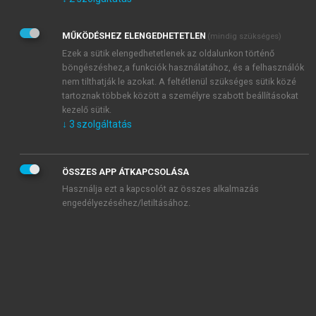
Kérek értesítést az Akadémiai Kiadó Zrt. újdonságairól,
akcióiról.
MŰKÖDÉSHEZ ELENGEDHETETLEN
(mindig szükséges)
Az
Adatkezelési tájékoztatóban
foglaltakat tudomásul
veszem és elfogadom.
Ezek a sütik elengedhetetlenek az oldalunkon történő
Az
Általános vásárlási feltételeket
, valamint a
szotar.net
és a
böngészéshez,a funkciók használatához, és a felhasználók
mersz.hu
oldalak licencszerződéseiben foglaltakat
nem tilthatják le azokat. A feltétlenül szükséges sütik közé
tudomásul veszem és elfogadom.
tartoznak többek között a személyre szabott beállításokat
kezelő sütik.
↓
3
szolgáltatás
KIPRÓBÁLOM
ÖSSZES APP ÁTKAPCSOLÁSA
Használja ezt a kapcsolót az összes alkalmazás
engedélyezéséhez/letiltásához.
MIÉRT ÉRDEMES A MERSZ ONLINE
OKOSKÖNYVTÁRAT HASZNÁLNI?