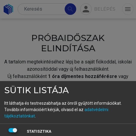
person
search
menu
BELÉPÉS
PRÓBAIDŐSZAK
ELINDÍTÁSA
A tartalom megtekintéséhez lépj be a saját fiókoddal, iskolai
azonosítóddal vagy új felhasználóként.
Új felhasználóként
1 óra díjmentes hozzáférésre
vagy
jogosult.
SÜTIK LISTÁJA
A próbaidőszak elindításához,
jelentkezz
be meglévő
fiókoddal,
vagy hozz létre új fiókot.
Itt láthatja és testreszabhatja az önről gyűjtött információkat.
További információért kérjük, olvasd el az
adatvédelmi
A regisztráció után a
próbaidőszak
automatikusan
elindul.
tájékoztatónkat
.
BELÉPÉS SAJÁT FIÓKKAL
STATISZTIKA