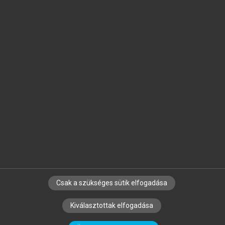
Jelöld meg a számodra fontos részeket, és
készíts
saját
jegyzeteket!
Egyéni előfizetéssel további
MeRSZ+ funkciókat
és
tartalmakat is elérhetsz.
Csak a szükséges sütik elfogadása
SZERZŐKNEK
CÉGEKNEK
KÖNYVTÁROSOKNAK
Kiválasztottak elfogadása
SZERKESZTÉSI ÉS LEKTORÁLÁSI ALAPELVEK