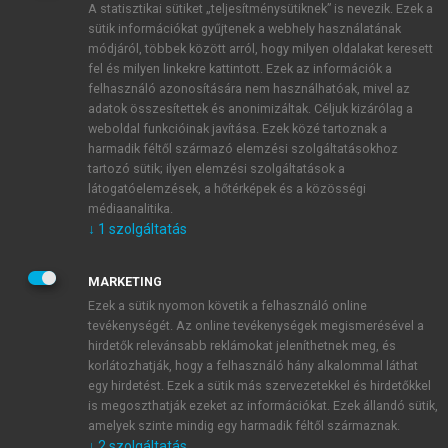
A statisztikai sütiket „teljesítménysütiknek” is nevezik. Ezek a
sütik információkat gyűjtenek a webhely használatának
módjáról, többek között arról, hogy milyen oldalakat keresett
ÚJ FIÓK LÉTREHOZÁSA
fel és milyen linkekre kattintott. Ezek az információk a
1 óra díjmentes hozzáférés
felhasználó azonosítására nem használhatóak, mivel az
adatok összesítettek és anonimizáltak. Céljuk kizárólag a
weboldal funkcióinak javítása. Ezek közé tartoznak a
E-MAIL-CÍM
harmadik féltől származó elemzési szolgáltatásokhoz
tartozó sütik; ilyen elemzési szolgáltatások a
látogatóelemzések, a hőtérképek és a közösségi
NÉV
médiaanalitika.
↓
1
szolgáltatás
JELSZÓ
MARKETING
Ezek a sütik nyomon követik a felhasználó online
tevékenységét. Az online tevékenységek megismerésével a
JELSZÓ ÚJRA
hirdetők relevánsabb reklámokat jeleníthetnek meg, és
korlátozhatják, hogy a felhasználó hány alkalommal láthat
egy hirdetést. Ezek a sütik más szervezetekkel és hirdetőkkel
is megoszthatják ezeket az információkat. Ezek állandó sütik,
Kérek értesítést a MeRSZ újdonságairól, akcióiról.
amelyek szinte mindig egy harmadik féltől származnak.
↓
2
szolgáltatás