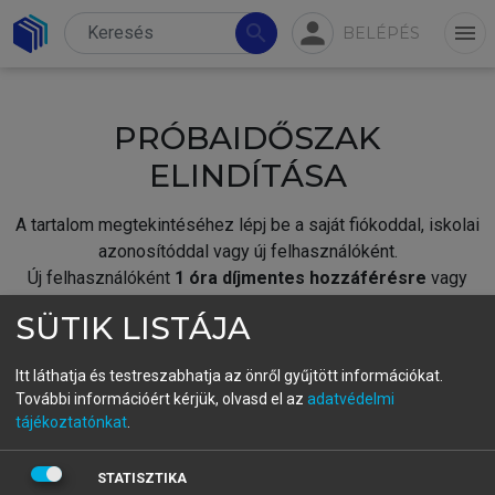
person
search
menu
BELÉPÉS
PRÓBAIDŐSZAK
ELINDÍTÁSA
A tartalom megtekintéséhez lépj be a saját fiókoddal, iskolai
azonosítóddal vagy új felhasználóként.
Új felhasználóként
1 óra díjmentes hozzáférésre
vagy
jogosult.
SÜTIK LISTÁJA
A próbaidőszak elindításához,
jelentkezz
be meglévő
fiókoddal,
vagy hozz létre új fiókot.
Itt láthatja és testreszabhatja az önről gyűjtött információkat.
További információért kérjük, olvasd el az
adatvédelmi
A regisztráció után a
próbaidőszak
automatikusan
elindul.
tájékoztatónkat
.
BELÉPÉS SAJÁT FIÓKKAL
STATISZTIKA