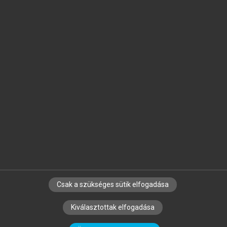
Jelöld meg a számodra fontos részeket, és
készíts
saját
jegyzeteket!
Egyéni előfizetéssel további
MeRSZ+ funkciókat
és
tartalmakat is elérhetsz.
Csak a szükséges sütik elfogadása
SZERZŐKNEK
CÉGEKNEK
KÖNYVTÁROSOKNAK
Kiválasztottak elfogadása
SZERKESZTÉSI ÉS LEKTORÁLÁSI ALAPELVEK