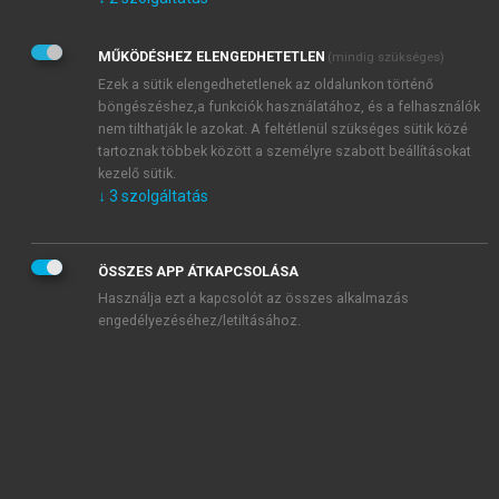
Kérek értesítést az Akadémiai Kiadó Zrt. újdonságairól,
akcióiról.
MŰKÖDÉSHEZ ELENGEDHETETLEN
(mindig szükséges)
Az
Adatkezelési tájékoztatóban
foglaltakat tudomásul
veszem és elfogadom.
Ezek a sütik elengedhetetlenek az oldalunkon történő
Az
Általános vásárlási feltételeket
, valamint a
szotar.net
és a
böngészéshez,a funkciók használatához, és a felhasználók
mersz.hu
oldalak licencszerződéseiben foglaltakat
nem tilthatják le azokat. A feltétlenül szükséges sütik közé
tudomásul veszem és elfogadom.
tartoznak többek között a személyre szabott beállításokat
kezelő sütik.
↓
3
szolgáltatás
KIPRÓBÁLOM
ÖSSZES APP ÁTKAPCSOLÁSA
Használja ezt a kapcsolót az összes alkalmazás
engedélyezéséhez/letiltásához.
MIÉRT ÉRDEMES A MERSZ ONLINE
OKOSKÖNYVTÁRAT HASZNÁLNI?