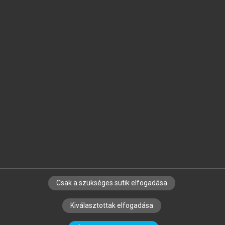
Jelöld meg a számodra fontos részeket, és
készíts
saját
jegyzeteket!
Egyéni előfizetéssel további
MeRSZ+ funkciókat
és
tartalmakat is elérhetsz.
Csak a szükséges sütik elfogadása
SZERZŐKNEK
CÉGEKNEK
KÖNYVTÁROSOKNAK
Kiválasztottak elfogadása
SZERKESZTÉSI ÉS LEKTORÁLÁSI ALAPELVEK