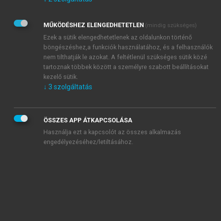
Kérek értesítést az Akadémiai Kiadó Zrt. újdonságairól,
akcióiról.
MŰKÖDÉSHEZ ELENGEDHETETLEN
(mindig szükséges)
Az
Adatkezelési tájékoztatóban
foglaltakat tudomásul
veszem és elfogadom.
Ezek a sütik elengedhetetlenek az oldalunkon történő
Az
Általános vásárlási feltételeket
, valamint a
szotar.net
és a
böngészéshez,a funkciók használatához, és a felhasználók
mersz.hu
oldalak licencszerződéseiben foglaltakat
nem tilthatják le azokat. A feltétlenül szükséges sütik közé
tudomásul veszem és elfogadom.
tartoznak többek között a személyre szabott beállításokat
kezelő sütik.
↓
3
szolgáltatás
KIPRÓBÁLOM
ÖSSZES APP ÁTKAPCSOLÁSA
Használja ezt a kapcsolót az összes alkalmazás
engedélyezéséhez/letiltásához.
MIÉRT ÉRDEMES A MERSZ ONLINE
OKOSKÖNYVTÁRAT HASZNÁLNI?