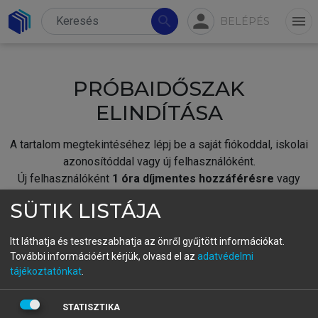
person
search
menu
BELÉPÉS
PRÓBAIDŐSZAK
ELINDÍTÁSA
A tartalom megtekintéséhez lépj be a saját fiókoddal, iskolai
azonosítóddal vagy új felhasználóként.
Új felhasználóként
1 óra díjmentes hozzáférésre
vagy
jogosult.
SÜTIK LISTÁJA
A próbaidőszak elindításához,
jelentkezz
be meglévő
fiókoddal,
vagy hozz létre új fiókot.
Itt láthatja és testreszabhatja az önről gyűjtött információkat.
További információért kérjük, olvasd el az
adatvédelmi
A regisztráció után a
próbaidőszak
automatikusan
elindul.
tájékoztatónkat
.
BELÉPÉS SAJÁT FIÓKKAL
STATISZTIKA