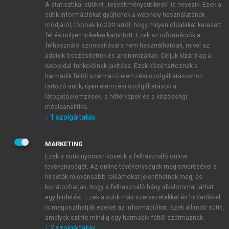
A statisztikai sütiket „teljesítménysütiknek” is nevezik. Ezek a
sütik információkat gyűjtenek a webhely használatának
módjáról, többek között arról, hogy milyen oldalakat keresett
ÚJ FIÓK LÉTREHOZÁSA
fel és milyen linkekre kattintott. Ezek az információk a
1 óra díjmentes hozzáférés
felhasználó azonosítására nem használhatóak, mivel az
adatok összesítettek és anonimizáltak. Céljuk kizárólag a
weboldal funkcióinak javítása. Ezek közé tartoznak a
E-MAIL-CÍM
harmadik féltől származó elemzési szolgáltatásokhoz
tartozó sütik; ilyen elemzési szolgáltatások a
látogatóelemzések, a hőtérképek és a közösségi
NÉV
médiaanalitika.
↓
1
szolgáltatás
JELSZÓ
MARKETING
Ezek a sütik nyomon követik a felhasználó online
tevékenységét. Az online tevékenységek megismerésével a
JELSZÓ ÚJRA
hirdetők relevánsabb reklámokat jeleníthetnek meg, és
korlátozhatják, hogy a felhasználó hány alkalommal láthat
egy hirdetést. Ezek a sütik más szervezetekkel és hirdetőkkel
is megoszthatják ezeket az információkat. Ezek állandó sütik,
Kérek értesítést a MeRSZ újdonságairól, akcióiról.
amelyek szinte mindig egy harmadik féltől származnak.
↓
2
szolgáltatás