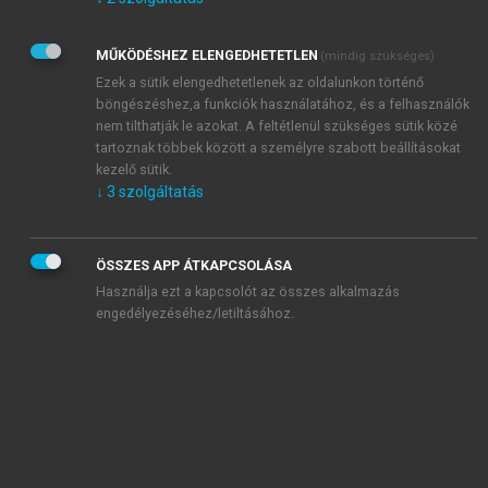
Kérek értesítést az Akadémiai Kiadó Zrt. újdonságairól,
akcióiról.
MŰKÖDÉSHEZ ELENGEDHETETLEN
(mindig szükséges)
Az
Adatkezelési tájékoztatóban
foglaltakat tudomásul
veszem és elfogadom.
Ezek a sütik elengedhetetlenek az oldalunkon történő
Az
Általános vásárlási feltételeket
, valamint a
szotar.net
és a
böngészéshez,a funkciók használatához, és a felhasználók
mersz.hu
oldalak licencszerződéseiben foglaltakat
nem tilthatják le azokat. A feltétlenül szükséges sütik közé
tudomásul veszem és elfogadom.
tartoznak többek között a személyre szabott beállításokat
kezelő sütik.
↓
3
szolgáltatás
KIPRÓBÁLOM
ÖSSZES APP ÁTKAPCSOLÁSA
Használja ezt a kapcsolót az összes alkalmazás
engedélyezéséhez/letiltásához.
MIÉRT ÉRDEMES A MERSZ ONLINE
OKOSKÖNYVTÁRAT HASZNÁLNI?