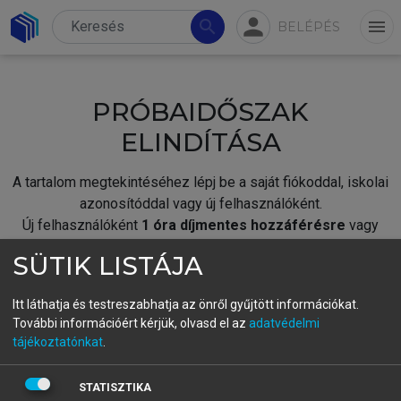
person
search
menu
BELÉPÉS
PRÓBAIDŐSZAK
ELINDÍTÁSA
A tartalom megtekintéséhez lépj be a saját fiókoddal, iskolai
azonosítóddal vagy új felhasználóként.
Új felhasználóként
1 óra díjmentes hozzáférésre
vagy
jogosult.
SÜTIK LISTÁJA
A próbaidőszak elindításához,
jelentkezz
be meglévő
fiókoddal,
vagy hozz létre új fiókot.
Itt láthatja és testreszabhatja az önről gyűjtött információkat.
További információért kérjük, olvasd el az
adatvédelmi
A regisztráció után a
próbaidőszak
automatikusan
elindul.
tájékoztatónkat
.
BELÉPÉS SAJÁT FIÓKKAL
STATISZTIKA