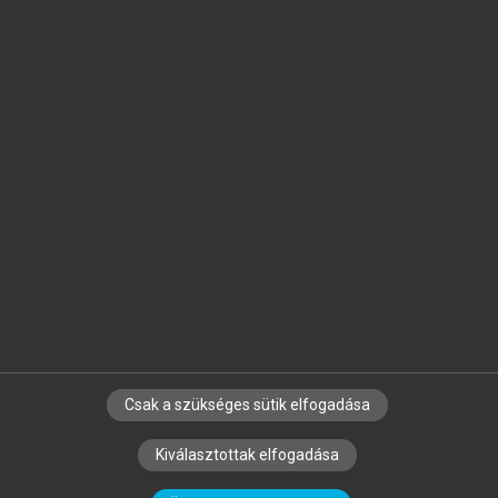
Jelöld meg a számodra fontos részeket, és
készíts
saját
jegyzeteket!
Egyéni előfizetéssel további
MeRSZ+ funkciókat
és
tartalmakat is elérhetsz.
Csak a szükséges sütik elfogadása
SZERZŐKNEK
CÉGEKNEK
KÖNYVTÁROSOKNAK
Kiválasztottak elfogadása
SZERKESZTÉSI ÉS LEKTORÁLÁSI ALAPELVEK