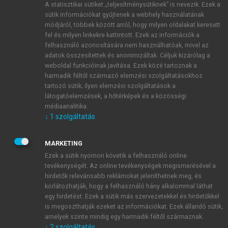
A statisztikai sütiket „teljesítménysütiknek” is nevezik. Ezek a
sütik információkat gyűjtenek a webhely használatának
módjáról, többek között arról, hogy milyen oldalakat keresett
ÚJ FIÓK LÉTREHOZÁSA
fel és milyen linkekre kattintott. Ezek az információk a
1 óra díjmentes hozzáférés
felhasználó azonosítására nem használhatóak, mivel az
adatok összesítettek és anonimizáltak. Céljuk kizárólag a
weboldal funkcióinak javítása. Ezek közé tartoznak a
E-MAIL-CÍM
harmadik féltől származó elemzési szolgáltatásokhoz
tartozó sütik; ilyen elemzési szolgáltatások a
látogatóelemzések, a hőtérképek és a közösségi
NÉV
médiaanalitika.
↓
1
szolgáltatás
JELSZÓ
MARKETING
Ezek a sütik nyomon követik a felhasználó online
tevékenységét. Az online tevékenységek megismerésével a
JELSZÓ ÚJRA
hirdetők relevánsabb reklámokat jeleníthetnek meg, és
korlátozhatják, hogy a felhasználó hány alkalommal láthat
egy hirdetést. Ezek a sütik más szervezetekkel és hirdetőkkel
is megoszthatják ezeket az információkat. Ezek állandó sütik,
Kérek értesítést a MeRSZ újdonságairól, akcióiról.
amelyek szinte mindig egy harmadik féltől származnak.
↓
2
szolgáltatás