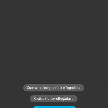
Jelöld meg a számodra fontos részeket, és
készíts
saját
jegyzeteket!
Egyéni előfizetéssel további
MeRSZ+ funkciókat
és
tartalmakat is elérhetsz.
Csak a szükséges sütik elfogadása
SZERZŐKNEK
CÉGEKNEK
KÖNYVTÁROSOKNAK
Kiválasztottak elfogadása
SZERKESZTÉSI ÉS LEKTORÁLÁSI ALAPELVEK