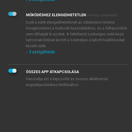
Kérek értesítést az Akadémiai Kiadó Zrt. újdonságairól,
akcióiról.
MŰKÖDÉSHEZ ELENGEDHETETLEN
(mindig szükséges)
Az
Adatkezelési tájékoztatóban
foglaltakat tudomásul
veszem és elfogadom.
Ezek a sütik elengedhetetlenek az oldalunkon történő
Az
Általános vásárlási feltételeket
, valamint a
szotar.net
és a
böngészéshez,a funkciók használatához, és a felhasználók
mersz.hu
oldalak licencszerződéseiben foglaltakat
nem tilthatják le azokat. A feltétlenül szükséges sütik közé
tudomásul veszem és elfogadom.
tartoznak többek között a személyre szabott beállításokat
kezelő sütik.
↓
3
szolgáltatás
KIPRÓBÁLOM
ÖSSZES APP ÁTKAPCSOLÁSA
Használja ezt a kapcsolót az összes alkalmazás
engedélyezéséhez/letiltásához.
MIÉRT ÉRDEMES A MERSZ ONLINE
OKOSKÖNYVTÁRAT HASZNÁLNI?