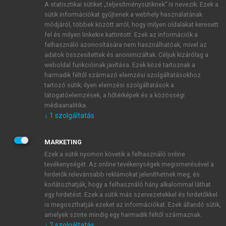
A statisztikai sütiket „teljesítménysütiknek” is nevezik. Ezek a
sütik információkat gyűjtenek a webhely használatának
módjáról, többek között arról, hogy milyen oldalakat keresett
ÚJ FIÓK LÉTREHOZÁSA
fel és milyen linkekre kattintott. Ezek az információk a
1 óra díjmentes hozzáférés
felhasználó azonosítására nem használhatóak, mivel az
adatok összesítettek és anonimizáltak. Céljuk kizárólag a
weboldal funkcióinak javítása. Ezek közé tartoznak a
E-MAIL-CÍM
harmadik féltől származó elemzési szolgáltatásokhoz
tartozó sütik; ilyen elemzési szolgáltatások a
látogatóelemzések, a hőtérképek és a közösségi
NÉV
médiaanalitika.
↓
1
szolgáltatás
JELSZÓ
MARKETING
Ezek a sütik nyomon követik a felhasználó online
tevékenységét. Az online tevékenységek megismerésével a
JELSZÓ ÚJRA
hirdetők relevánsabb reklámokat jeleníthetnek meg, és
korlátozhatják, hogy a felhasználó hány alkalommal láthat
egy hirdetést. Ezek a sütik más szervezetekkel és hirdetőkkel
is megoszthatják ezeket az információkat. Ezek állandó sütik,
Kérek értesítést a MeRSZ újdonságairól, akcióiról.
amelyek szinte mindig egy harmadik féltől származnak.
↓
2
szolgáltatás