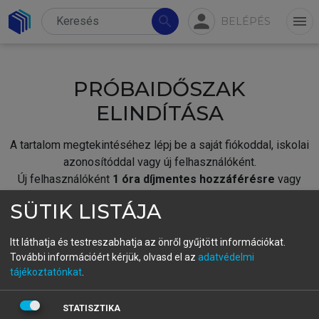
person
search
menu
BELÉPÉS
PRÓBAIDŐSZAK
ELINDÍTÁSA
A tartalom megtekintéséhez lépj be a saját fiókoddal, iskolai
azonosítóddal vagy új felhasználóként.
Új felhasználóként
1 óra díjmentes hozzáférésre
vagy
jogosult.
SÜTIK LISTÁJA
A próbaidőszak elindításához,
jelentkezz
be meglévő
fiókoddal,
vagy hozz létre új fiókot.
Itt láthatja és testreszabhatja az önről gyűjtött információkat.
További információért kérjük, olvasd el az
adatvédelmi
A regisztráció után a
próbaidőszak
automatikusan
elindul.
tájékoztatónkat
.
BELÉPÉS SAJÁT FIÓKKAL
STATISZTIKA