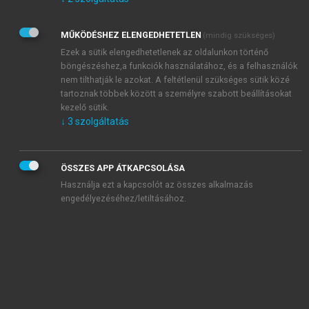
Kérek értesítést az Akadémiai Kiadó Zrt. újdonságairól,
akcióiról.
MŰKÖDÉSHEZ ELENGEDHETETLEN
(mindig szükséges)
Az
Adatkezelési tájékoztatóban
foglaltakat tudomásul
veszem és elfogadom.
Ezek a sütik elengedhetetlenek az oldalunkon történő
Az
Általános vásárlási feltételeket
, valamint a
szotar.net
és a
böngészéshez,a funkciók használatához, és a felhasználók
mersz.hu
oldalak licencszerződéseiben foglaltakat
nem tilthatják le azokat. A feltétlenül szükséges sütik közé
tudomásul veszem és elfogadom.
tartoznak többek között a személyre szabott beállításokat
kezelő sütik.
↓
3
szolgáltatás
KIPRÓBÁLOM
ÖSSZES APP ÁTKAPCSOLÁSA
Használja ezt a kapcsolót az összes alkalmazás
engedélyezéséhez/letiltásához.
MIÉRT ÉRDEMES A MERSZ ONLINE
OKOSKÖNYVTÁRAT HASZNÁLNI?