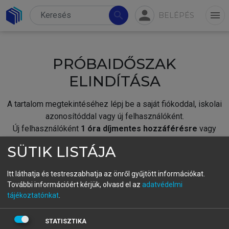
person
search
menu
BELÉPÉS
PRÓBAIDŐSZAK
ELINDÍTÁSA
A tartalom megtekintéséhez lépj be a saját fiókoddal, iskolai
azonosítóddal vagy új felhasználóként.
Új felhasználóként
1 óra díjmentes hozzáférésre
vagy
jogosult.
SÜTIK LISTÁJA
A próbaidőszak elindításához,
jelentkezz
be meglévő
fiókoddal,
vagy hozz létre új fiókot.
Itt láthatja és testreszabhatja az önről gyűjtött információkat.
További információért kérjük, olvasd el az
adatvédelmi
A regisztráció után a
próbaidőszak
automatikusan
elindul.
tájékoztatónkat
.
BELÉPÉS SAJÁT FIÓKKAL
STATISZTIKA