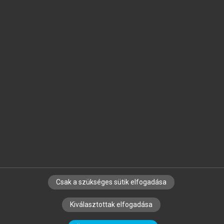
Jelöld meg a számodra fontos részeket, és
készíts
saját
jegyzeteket!
Egyéni előfizetéssel további
MeRSZ+ funkciókat
és
tartalmakat is elérhetsz.
Csak a szükséges sütik elfogadása
SZERZŐKNEK
CÉGEKNEK
KÖNYVTÁROSOKNAK
Kiválasztottak elfogadása
SZERKESZTÉSI ÉS LEKTORÁLÁSI ALAPELVEK