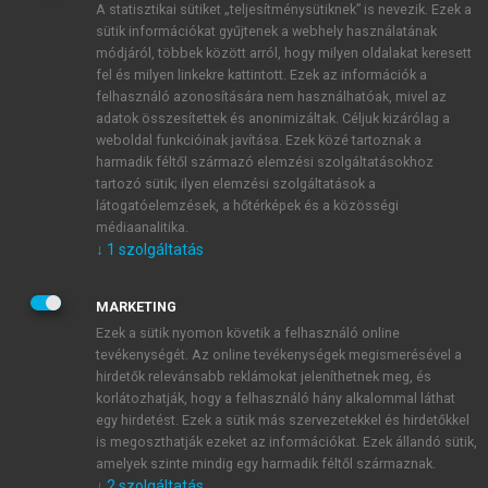
A statisztikai sütiket „teljesítménysütiknek” is nevezik. Ezek a
sütik információkat gyűjtenek a webhely használatának
módjáról, többek között arról, hogy milyen oldalakat keresett
ÚJ FIÓK LÉTREHOZÁSA
fel és milyen linkekre kattintott. Ezek az információk a
1 óra díjmentes hozzáférés
felhasználó azonosítására nem használhatóak, mivel az
adatok összesítettek és anonimizáltak. Céljuk kizárólag a
weboldal funkcióinak javítása. Ezek közé tartoznak a
E-MAIL-CÍM
harmadik féltől származó elemzési szolgáltatásokhoz
tartozó sütik; ilyen elemzési szolgáltatások a
látogatóelemzések, a hőtérképek és a közösségi
NÉV
médiaanalitika.
↓
1
szolgáltatás
JELSZÓ
MARKETING
Ezek a sütik nyomon követik a felhasználó online
tevékenységét. Az online tevékenységek megismerésével a
JELSZÓ ÚJRA
hirdetők relevánsabb reklámokat jeleníthetnek meg, és
korlátozhatják, hogy a felhasználó hány alkalommal láthat
egy hirdetést. Ezek a sütik más szervezetekkel és hirdetőkkel
is megoszthatják ezeket az információkat. Ezek állandó sütik,
Kérek értesítést a MeRSZ újdonságairól, akcióiról.
amelyek szinte mindig egy harmadik féltől származnak.
↓
2
szolgáltatás