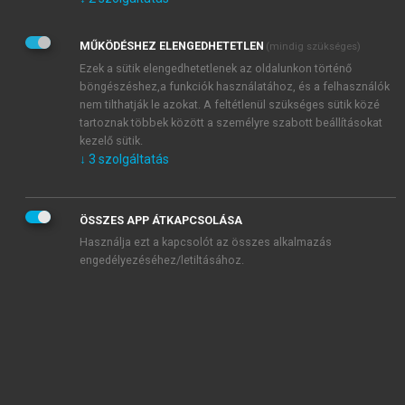
Kérek értesítést az Akadémiai Kiadó Zrt. újdonságairól,
akcióiról.
MŰKÖDÉSHEZ ELENGEDHETETLEN
(mindig szükséges)
Az
Adatkezelési tájékoztatóban
foglaltakat tudomásul
veszem és elfogadom.
Ezek a sütik elengedhetetlenek az oldalunkon történő
Az
Általános vásárlási feltételeket
, valamint a
szotar.net
és a
böngészéshez,a funkciók használatához, és a felhasználók
mersz.hu
oldalak licencszerződéseiben foglaltakat
nem tilthatják le azokat. A feltétlenül szükséges sütik közé
tudomásul veszem és elfogadom.
tartoznak többek között a személyre szabott beállításokat
kezelő sütik.
↓
3
szolgáltatás
KIPRÓBÁLOM
ÖSSZES APP ÁTKAPCSOLÁSA
Használja ezt a kapcsolót az összes alkalmazás
engedélyezéséhez/letiltásához.
MIÉRT ÉRDEMES A MERSZ ONLINE
OKOSKÖNYVTÁRAT HASZNÁLNI?