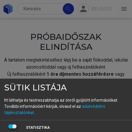
person
search
menu
BELÉPÉS
PRÓBAIDŐSZAK
ELINDÍTÁSA
A tartalom megtekintéséhez lépj be a saját fiókoddal, iskolai
azonosítóddal vagy új felhasználóként.
Új felhasználóként
1 óra díjmentes hozzáférésre
vagy
jogosult.
SÜTIK LISTÁJA
A próbaidőszak elindításához,
jelentkezz
be meglévő
fiókoddal,
vagy hozz létre új fiókot.
Itt láthatja és testreszabhatja az önről gyűjtött információkat.
További információért kérjük, olvasd el az
adatvédelmi
A regisztráció után a
próbaidőszak
automatikusan
elindul.
tájékoztatónkat
.
BELÉPÉS SAJÁT FIÓKKAL
STATISZTIKA