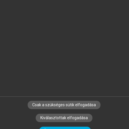
Jelöld meg a számodra fontos részeket, és
készíts
saját
jegyzeteket!
Egyéni előfizetéssel további
MeRSZ+ funkciókat
és
tartalmakat is elérhetsz.
Csak a szükséges sütik elfogadása
SZERZŐKNEK
CÉGEKNEK
KÖNYVTÁROSOKNAK
Kiválasztottak elfogadása
SZERKESZTÉSI ÉS LEKTORÁLÁSI ALAPELVEK