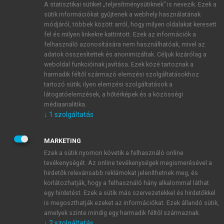
A statisztikai sütiket „teljesítménysütiknek” is nevezik. Ezek a
sütik információkat gyűjtenek a webhely használatának
módjáról, többek között arról, hogy milyen oldalakat keresett
ÚJ FIÓK LÉTREHOZÁSA
fel és milyen linkekre kattintott. Ezek az információk a
1 óra díjmentes hozzáférés
felhasználó azonosítására nem használhatóak, mivel az
adatok összesítettek és anonimizáltak. Céljuk kizárólag a
weboldal funkcióinak javítása. Ezek közé tartoznak a
E-MAIL-CÍM
harmadik féltől származó elemzési szolgáltatásokhoz
tartozó sütik; ilyen elemzési szolgáltatások a
látogatóelemzések, a hőtérképek és a közösségi
NÉV
médiaanalitika.
↓
1
szolgáltatás
JELSZÓ
MARKETING
Ezek a sütik nyomon követik a felhasználó online
tevékenységét. Az online tevékenységek megismerésével a
JELSZÓ ÚJRA
hirdetők relevánsabb reklámokat jeleníthetnek meg, és
korlátozhatják, hogy a felhasználó hány alkalommal láthat
egy hirdetést. Ezek a sütik más szervezetekkel és hirdetőkkel
is megoszthatják ezeket az információkat. Ezek állandó sütik,
Kérek értesítést a MeRSZ újdonságairól, akcióiról.
amelyek szinte mindig egy harmadik féltől származnak.
↓
2
szolgáltatás