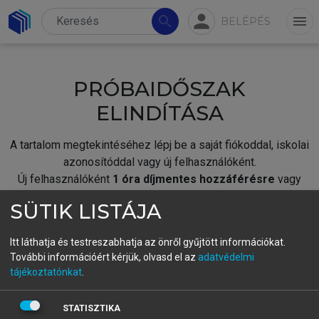
person
search
menu
BELÉPÉS
PRÓBAIDŐSZAK
ELINDÍTÁSA
A tartalom megtekintéséhez lépj be a saját fiókoddal, iskolai
azonosítóddal vagy új felhasználóként.
Új felhasználóként
1 óra díjmentes hozzáférésre
vagy
jogosult.
SÜTIK LISTÁJA
A próbaidőszak elindításához,
jelentkezz
be meglévő
fiókoddal,
vagy hozz létre új fiókot.
Itt láthatja és testreszabhatja az önről gyűjtött információkat.
További információért kérjük, olvasd el az
adatvédelmi
A regisztráció után a
próbaidőszak
automatikusan
elindul.
tájékoztatónkat
.
BELÉPÉS SAJÁT FIÓKKAL
STATISZTIKA