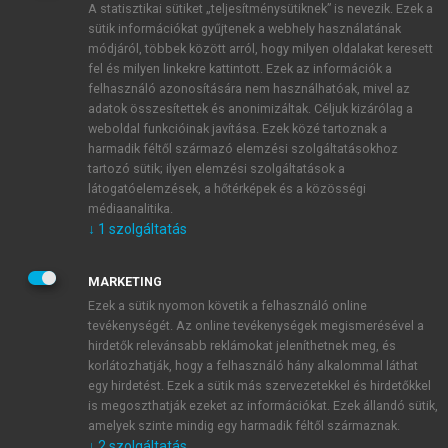
A statisztikai sütiket „teljesítménysütiknek” is nevezik. Ezek a
sütik információkat gyűjtenek a webhely használatának
módjáról, többek között arról, hogy milyen oldalakat keresett
ÚJ FIÓK LÉTREHOZÁSA
fel és milyen linkekre kattintott. Ezek az információk a
1 óra díjmentes hozzáférés
felhasználó azonosítására nem használhatóak, mivel az
adatok összesítettek és anonimizáltak. Céljuk kizárólag a
weboldal funkcióinak javítása. Ezek közé tartoznak a
E-MAIL-CÍM
harmadik féltől származó elemzési szolgáltatásokhoz
tartozó sütik; ilyen elemzési szolgáltatások a
látogatóelemzések, a hőtérképek és a közösségi
NÉV
médiaanalitika.
↓
1
szolgáltatás
JELSZÓ
MARKETING
Ezek a sütik nyomon követik a felhasználó online
tevékenységét. Az online tevékenységek megismerésével a
JELSZÓ ÚJRA
hirdetők relevánsabb reklámokat jeleníthetnek meg, és
korlátozhatják, hogy a felhasználó hány alkalommal láthat
egy hirdetést. Ezek a sütik más szervezetekkel és hirdetőkkel
is megoszthatják ezeket az információkat. Ezek állandó sütik,
Kérek értesítést a MeRSZ újdonságairól, akcióiról.
amelyek szinte mindig egy harmadik féltől származnak.
↓
2
szolgáltatás