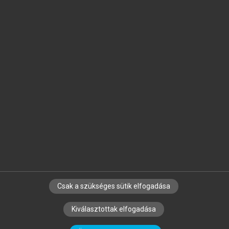
Jelöld meg a számodra fontos részeket, és
készíts
saját
jegyzeteket!
Egyéni előfizetéssel további
MeRSZ+ funkciókat
és
tartalmakat is elérhetsz.
Csak a szükséges sütik elfogadása
SZERZŐKNEK
CÉGEKNEK
KÖNYVTÁROSOKNAK
Kiválasztottak elfogadása
SZERKESZTÉSI ÉS LEKTORÁLÁSI ALAPELVEK