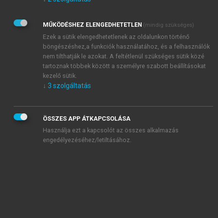
Kérek értesítést az Akadémiai Kiadó Zrt. újdonságairól,
akcióiról.
MŰKÖDÉSHEZ ELENGEDHETETLEN
(mindig szükséges)
Az
Adatkezelési tájékoztatóban
foglaltakat tudomásul
veszem és elfogadom.
Ezek a sütik elengedhetetlenek az oldalunkon történő
Az
Általános vásárlási feltételeket
, valamint a
szotar.net
és a
böngészéshez,a funkciók használatához, és a felhasználók
mersz.hu
oldalak licencszerződéseiben foglaltakat
nem tilthatják le azokat. A feltétlenül szükséges sütik közé
tudomásul veszem és elfogadom.
tartoznak többek között a személyre szabott beállításokat
kezelő sütik.
↓
3
szolgáltatás
KIPRÓBÁLOM
ÖSSZES APP ÁTKAPCSOLÁSA
Használja ezt a kapcsolót az összes alkalmazás
engedélyezéséhez/letiltásához.
MIÉRT ÉRDEMES A MERSZ ONLINE
OKOSKÖNYVTÁRAT HASZNÁLNI?