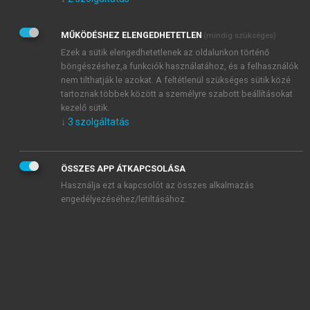
Kérek értesítést az Akadémiai Kiadó Zrt. újdonságairól,
akcióiról.
MŰKÖDÉSHEZ ELENGEDHETETLEN
(mindig szükséges)
Az
Adatkezelési tájékoztatóban
foglaltakat tudomásul
veszem és elfogadom.
Ezek a sütik elengedhetetlenek az oldalunkon történő
Az
Általános vásárlási feltételeket
, valamint a
szotar.net
és a
böngészéshez,a funkciók használatához, és a felhasználók
mersz.hu
oldalak licencszerződéseiben foglaltakat
nem tilthatják le azokat. A feltétlenül szükséges sütik közé
tudomásul veszem és elfogadom.
tartoznak többek között a személyre szabott beállításokat
kezelő sütik.
↓
3
szolgáltatás
KIPRÓBÁLOM
ÖSSZES APP ÁTKAPCSOLÁSA
Használja ezt a kapcsolót az összes alkalmazás
engedélyezéséhez/letiltásához.
MIÉRT ÉRDEMES A MERSZ ONLINE
OKOSKÖNYVTÁRAT HASZNÁLNI?