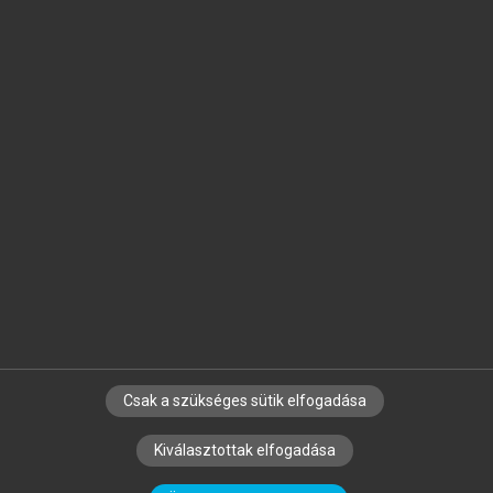
Jelöld meg a számodra fontos részeket, és
készíts
saját
jegyzeteket!
Egyéni előfizetéssel további
MeRSZ+ funkciókat
és
tartalmakat is elérhetsz.
Csak a szükséges sütik elfogadása
SZERZŐKNEK
CÉGEKNEK
KÖNYVTÁROSOKNAK
Kiválasztottak elfogadása
SZERKESZTÉSI ÉS LEKTORÁLÁSI ALAPELVEK