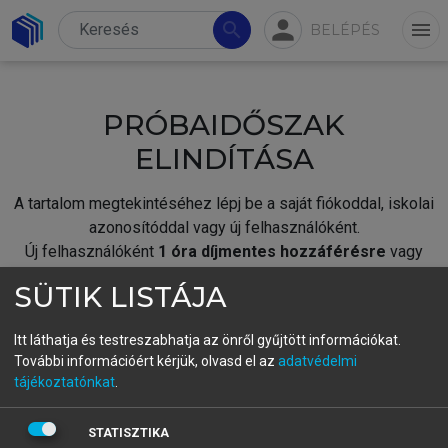
person
search
menu
BELÉPÉS
PRÓBAIDŐSZAK
ELINDÍTÁSA
A tartalom megtekintéséhez lépj be a saját fiókoddal, iskolai
azonosítóddal vagy új felhasználóként.
Új felhasználóként
1 óra díjmentes hozzáférésre
vagy
jogosult.
SÜTIK LISTÁJA
A próbaidőszak elindításához,
jelentkezz
be meglévő
fiókoddal,
vagy hozz létre új fiókot.
Itt láthatja és testreszabhatja az önről gyűjtött információkat.
További információért kérjük, olvasd el az
adatvédelmi
A regisztráció után a
próbaidőszak
automatikusan
elindul.
tájékoztatónkat
.
BELÉPÉS SAJÁT FIÓKKAL
STATISZTIKA