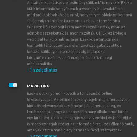
A statisztikai sütiket „teljesítménysütiknek” is nevezik. Ezek a
sütik információkat gyűjtenek a webhely használatának
módjáról, többek között arról, hogy milyen oldalakat keresett
ÚJ FIÓK LÉTREHOZÁSA
fel és milyen linkekre kattintott. Ezek az információk a
1 óra díjmentes hozzáférés
felhasználó azonosítására nem használhatóak, mivel az
adatok összesítettek és anonimizáltak. Céljuk kizárólag a
weboldal funkcióinak javítása. Ezek közé tartoznak a
E-MAIL-CÍM
harmadik féltől származó elemzési szolgáltatásokhoz
tartozó sütik; ilyen elemzési szolgáltatások a
látogatóelemzések, a hőtérképek és a közösségi
NÉV
médiaanalitika.
↓
1
szolgáltatás
JELSZÓ
MARKETING
Ezek a sütik nyomon követik a felhasználó online
tevékenységét. Az online tevékenységek megismerésével a
JELSZÓ ÚJRA
hirdetők relevánsabb reklámokat jeleníthetnek meg, és
korlátozhatják, hogy a felhasználó hány alkalommal láthat
egy hirdetést. Ezek a sütik más szervezetekkel és hirdetőkkel
is megoszthatják ezeket az információkat. Ezek állandó sütik,
Kérek értesítést a MeRSZ újdonságairól, akcióiról.
amelyek szinte mindig egy harmadik féltől származnak.
↓
2
szolgáltatás