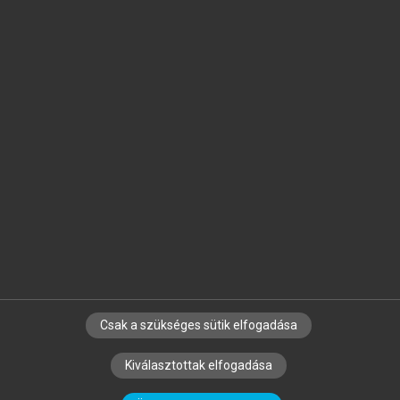
Jelöld meg a számodra fontos részeket, és
készíts
saját
jegyzeteket!
Egyéni előfizetéssel további
MeRSZ+ funkciókat
és
tartalmakat is elérhetsz.
Csak a szükséges sütik elfogadása
SZERZŐKNEK
CÉGEKNEK
KÖNYVTÁROSOKNAK
Kiválasztottak elfogadása
SZERKESZTÉSI ÉS LEKTORÁLÁSI ALAPELVEK