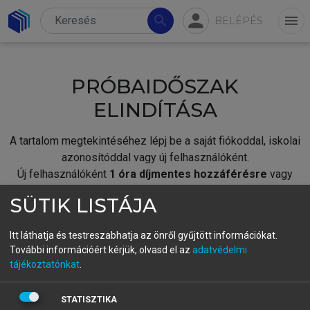
person
search
menu
BELÉPÉS
PRÓBAIDŐSZAK
ELINDÍTÁSA
A tartalom megtekintéséhez lépj be a saját fiókoddal, iskolai
azonosítóddal vagy új felhasználóként.
Új felhasználóként
1 óra díjmentes hozzáférésre
vagy
jogosult.
SÜTIK LISTÁJA
A próbaidőszak elindításához,
jelentkezz
be meglévő
fiókoddal,
vagy hozz létre új fiókot.
Itt láthatja és testreszabhatja az önről gyűjtött információkat.
További információért kérjük, olvasd el az
adatvédelmi
A regisztráció után a
próbaidőszak
automatikusan
elindul.
tájékoztatónkat
.
BELÉPÉS SAJÁT FIÓKKAL
STATISZTIKA