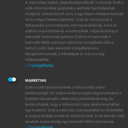
A statisztikai sütiket „teljesítménysütiknek” is nevezik. Ezek a
sütik információkat gyűjtenek a webhely használatának
módjáról, többek között arról, hogy milyen oldalakat keresett
ÚJ FIÓK LÉTREHOZÁSA
fel és milyen linkekre kattintott. Ezek az információk a
1 óra díjmentes hozzáférés
felhasználó azonosítására nem használhatóak, mivel az
adatok összesítettek és anonimizáltak. Céljuk kizárólag a
weboldal funkcióinak javítása. Ezek közé tartoznak a
E-MAIL-CÍM
harmadik féltől származó elemzési szolgáltatásokhoz
tartozó sütik; ilyen elemzési szolgáltatások a
látogatóelemzések, a hőtérképek és a közösségi
NÉV
médiaanalitika.
↓
1
szolgáltatás
JELSZÓ
MARKETING
Ezek a sütik nyomon követik a felhasználó online
tevékenységét. Az online tevékenységek megismerésével a
JELSZÓ ÚJRA
hirdetők relevánsabb reklámokat jeleníthetnek meg, és
korlátozhatják, hogy a felhasználó hány alkalommal láthat
egy hirdetést. Ezek a sütik más szervezetekkel és hirdetőkkel
is megoszthatják ezeket az információkat. Ezek állandó sütik,
Kérek értesítést a MeRSZ újdonságairól, akcióiról.
amelyek szinte mindig egy harmadik féltől származnak.
↓
2
szolgáltatás