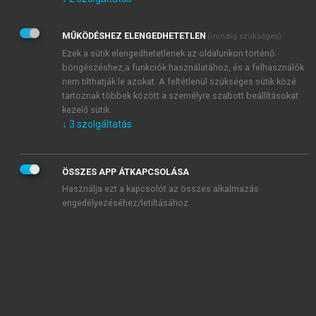
Kérek értesítést az Akadémiai Kiadó Zrt. újdonságairól,
akcióiról.
MŰKÖDÉSHEZ ELENGEDHETETLEN
(mindig szükséges)
Az
Adatkezelési tájékoztatóban
foglaltakat tudomásul
veszem és elfogadom.
Ezek a sütik elengedhetetlenek az oldalunkon történő
Az
Általános vásárlási feltételeket
, valamint a
szotar.net
és a
böngészéshez,a funkciók használatához, és a felhasználók
mersz.hu
oldalak licencszerződéseiben foglaltakat
nem tilthatják le azokat. A feltétlenül szükséges sütik közé
tudomásul veszem és elfogadom.
tartoznak többek között a személyre szabott beállításokat
kezelő sütik.
↓
3
szolgáltatás
KIPRÓBÁLOM
ÖSSZES APP ÁTKAPCSOLÁSA
Használja ezt a kapcsolót az összes alkalmazás
engedélyezéséhez/letiltásához.
MIÉRT ÉRDEMES A MERSZ ONLINE
OKOSKÖNYVTÁRAT HASZNÁLNI?