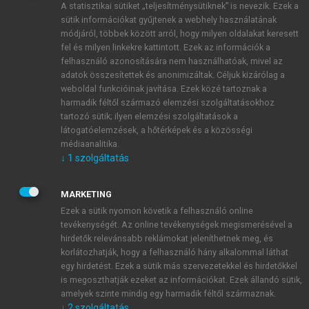
A statisztikai sütiket „teljesítménysütiknek” is nevezik. Ezek a
sütik információkat gyűjtenek a webhely használatának
módjáról, többek között arról, hogy milyen oldalakat keresett
ÚJ FIÓK LÉTREHOZÁSA
fel és milyen linkekre kattintott. Ezek az információk a
1 óra díjmentes hozzáférés
felhasználó azonosítására nem használhatóak, mivel az
adatok összesítettek és anonimizáltak. Céljuk kizárólag a
weboldal funkcióinak javítása. Ezek közé tartoznak a
E-MAIL-CÍM
harmadik féltől származó elemzési szolgáltatásokhoz
tartozó sütik; ilyen elemzési szolgáltatások a
látogatóelemzések, a hőtérképek és a közösségi
NÉV
médiaanalitika.
↓
1
szolgáltatás
JELSZÓ
MARKETING
Ezek a sütik nyomon követik a felhasználó online
tevékenységét. Az online tevékenységek megismerésével a
JELSZÓ ÚJRA
hirdetők relevánsabb reklámokat jeleníthetnek meg, és
korlátozhatják, hogy a felhasználó hány alkalommal láthat
egy hirdetést. Ezek a sütik más szervezetekkel és hirdetőkkel
is megoszthatják ezeket az információkat. Ezek állandó sütik,
Kérek értesítést a MeRSZ újdonságairól, akcióiról.
amelyek szinte mindig egy harmadik féltől származnak.
↓
2
szolgáltatás