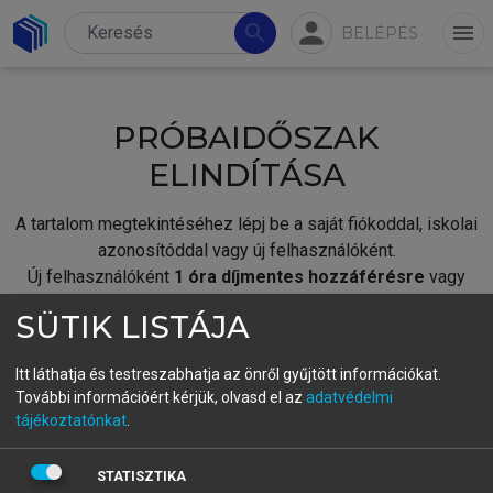
person
search
menu
BELÉPÉS
PRÓBAIDŐSZAK
ELINDÍTÁSA
A tartalom megtekintéséhez lépj be a saját fiókoddal, iskolai
azonosítóddal vagy új felhasználóként.
Új felhasználóként
1 óra díjmentes hozzáférésre
vagy
jogosult.
SÜTIK LISTÁJA
A próbaidőszak elindításához,
jelentkezz
be meglévő
fiókoddal,
vagy hozz létre új fiókot.
Itt láthatja és testreszabhatja az önről gyűjtött információkat.
További információért kérjük, olvasd el az
adatvédelmi
A regisztráció után a
próbaidőszak
automatikusan
elindul.
tájékoztatónkat
.
BELÉPÉS SAJÁT FIÓKKAL
STATISZTIKA