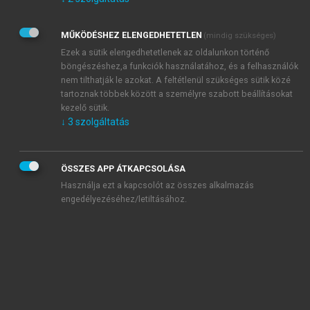
Kérek értesítést az Akadémiai Kiadó Zrt. újdonságairól,
akcióiról.
MŰKÖDÉSHEZ ELENGEDHETETLEN
(mindig szükséges)
Az
Adatkezelési tájékoztatóban
foglaltakat tudomásul
veszem és elfogadom.
Ezek a sütik elengedhetetlenek az oldalunkon történő
Az
Általános vásárlási feltételeket
, valamint a
szotar.net
és a
böngészéshez,a funkciók használatához, és a felhasználók
mersz.hu
oldalak licencszerződéseiben foglaltakat
nem tilthatják le azokat. A feltétlenül szükséges sütik közé
tudomásul veszem és elfogadom.
tartoznak többek között a személyre szabott beállításokat
kezelő sütik.
↓
3
szolgáltatás
KIPRÓBÁLOM
ÖSSZES APP ÁTKAPCSOLÁSA
Használja ezt a kapcsolót az összes alkalmazás
engedélyezéséhez/letiltásához.
MIÉRT ÉRDEMES A MERSZ ONLINE
OKOSKÖNYVTÁRAT HASZNÁLNI?