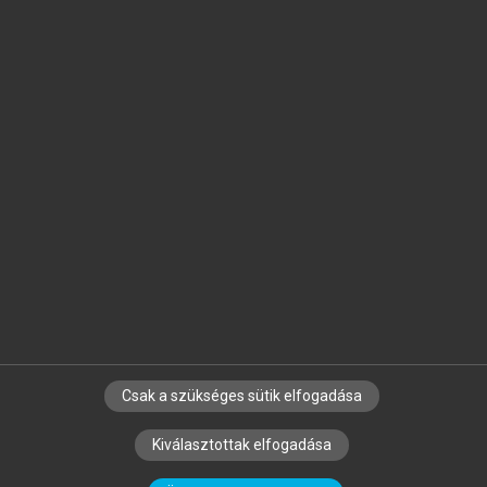
Jelöld meg a számodra fontos részeket, és
készíts
saját
jegyzeteket!
Egyéni előfizetéssel további
MeRSZ+ funkciókat
és
tartalmakat is elérhetsz.
Csak a szükséges sütik elfogadása
SZERZŐKNEK
CÉGEKNEK
KÖNYVTÁROSOKNAK
Kiválasztottak elfogadása
SZERKESZTÉSI ÉS LEKTORÁLÁSI ALAPELVEK