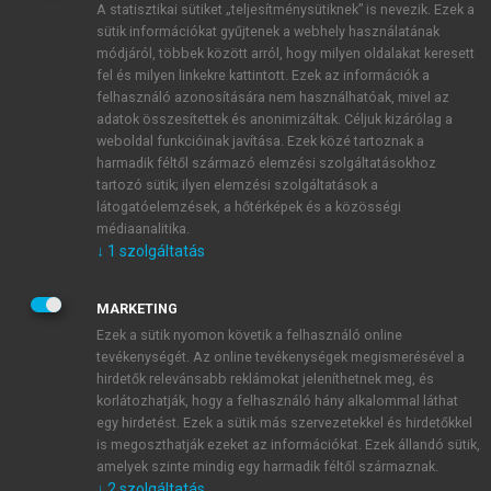
A statisztikai sütiket „teljesítménysütiknek” is nevezik. Ezek a
sütik információkat gyűjtenek a webhely használatának
módjáról, többek között arról, hogy milyen oldalakat keresett
ÚJ FIÓK LÉTREHOZÁSA
fel és milyen linkekre kattintott. Ezek az információk a
1 óra díjmentes hozzáférés
felhasználó azonosítására nem használhatóak, mivel az
adatok összesítettek és anonimizáltak. Céljuk kizárólag a
weboldal funkcióinak javítása. Ezek közé tartoznak a
E-MAIL-CÍM
harmadik féltől származó elemzési szolgáltatásokhoz
tartozó sütik; ilyen elemzési szolgáltatások a
látogatóelemzések, a hőtérképek és a közösségi
NÉV
médiaanalitika.
↓
1
szolgáltatás
JELSZÓ
MARKETING
Ezek a sütik nyomon követik a felhasználó online
tevékenységét. Az online tevékenységek megismerésével a
JELSZÓ ÚJRA
hirdetők relevánsabb reklámokat jeleníthetnek meg, és
korlátozhatják, hogy a felhasználó hány alkalommal láthat
egy hirdetést. Ezek a sütik más szervezetekkel és hirdetőkkel
is megoszthatják ezeket az információkat. Ezek állandó sütik,
Kérek értesítést a MeRSZ újdonságairól, akcióiról.
amelyek szinte mindig egy harmadik féltől származnak.
↓
2
szolgáltatás