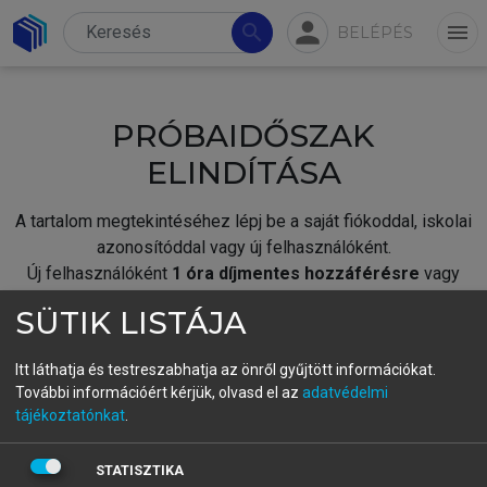
person
search
menu
BELÉPÉS
PRÓBAIDŐSZAK
ELINDÍTÁSA
A tartalom megtekintéséhez lépj be a saját fiókoddal, iskolai
azonosítóddal vagy új felhasználóként.
Új felhasználóként
1 óra díjmentes hozzáférésre
vagy
jogosult.
SÜTIK LISTÁJA
A próbaidőszak elindításához,
jelentkezz
be meglévő
fiókoddal,
vagy hozz létre új fiókot.
Itt láthatja és testreszabhatja az önről gyűjtött információkat.
További információért kérjük, olvasd el az
adatvédelmi
A regisztráció után a
próbaidőszak
automatikusan
elindul.
tájékoztatónkat
.
BELÉPÉS SAJÁT FIÓKKAL
STATISZTIKA