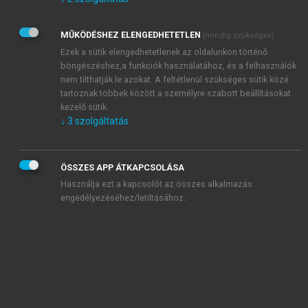
Kérek értesítést az Akadémiai Kiadó Zrt. újdonságairól,
akcióiról.
MŰKÖDÉSHEZ ELENGEDHETETLEN
(mindig szükséges)
Az
Adatkezelési tájékoztatóban
foglaltakat tudomásul
veszem és elfogadom.
Ezek a sütik elengedhetetlenek az oldalunkon történő
Az
Általános vásárlási feltételeket
, valamint a
szotar.net
és a
böngészéshez,a funkciók használatához, és a felhasználók
mersz.hu
oldalak licencszerződéseiben foglaltakat
nem tilthatják le azokat. A feltétlenül szükséges sütik közé
tudomásul veszem és elfogadom.
tartoznak többek között a személyre szabott beállításokat
kezelő sütik.
↓
3
szolgáltatás
KIPRÓBÁLOM
ÖSSZES APP ÁTKAPCSOLÁSA
Használja ezt a kapcsolót az összes alkalmazás
engedélyezéséhez/letiltásához.
MIÉRT ÉRDEMES A MERSZ ONLINE
OKOSKÖNYVTÁRAT HASZNÁLNI?