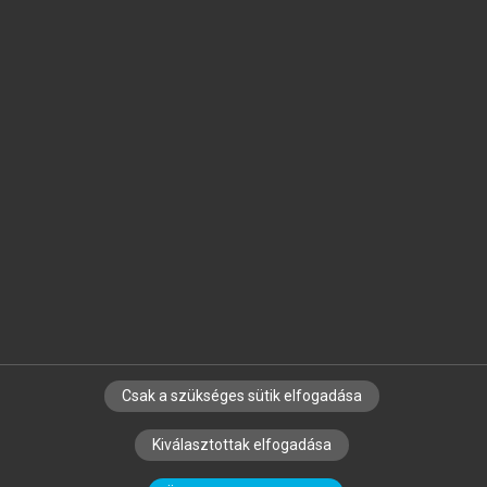
Jelöld meg a számodra fontos részeket, és
készíts
saját
jegyzeteket!
Egyéni előfizetéssel további
MeRSZ+ funkciókat
és
tartalmakat is elérhetsz.
Csak a szükséges sütik elfogadása
SZERZŐKNEK
CÉGEKNEK
KÖNYVTÁROSOKNAK
Kiválasztottak elfogadása
SZERKESZTÉSI ÉS LEKTORÁLÁSI ALAPELVEK