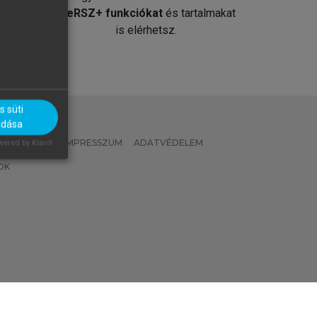
át
MeRSZ+ funkciókat
és tartalmakat
is elérhetsz.
 süti
adása
 IRÁNYELVEK
IMPRESSZUM
ADATVÉDELEM
ered by Klaro!
OK