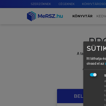
SZERZŐKNEK
CÉGEKNEK
KÖNYVTÁROSO
KÖNYVTÁR
KED
PR
SÜTIK
A tartalom megtek
Itt láthatja 
olvasd el az
A próbaidősza
S
A
w
m
BELÉPÉS SAJ
h
f
s