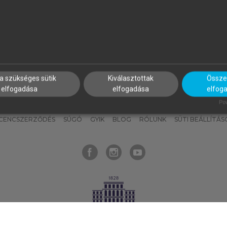
nyokat, hogy bármikor azonnal
részeket, és
készíts
saj
hozzájuk férhess!
jegyzeteket!
a szükséges sütik
Kiválasztottak
Összes
elfogadása
elfogadása
elfog
KNAK
SZERKESZTÉSI ÉS LEKTORÁLÁSI ALAPELVEK
MI – ÁLTALÁNOS
Pow
ICENCSZERZŐDÉS
SÚGÓ
GYIK
BLOG
RÓLUNK
SÜTI BEÁLLÍTÁS