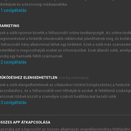
őtérképek és a közösségi médiaanalitika.
E-MAIL-CÍM
1
szolgáltatás
MARKETING
NÉV
zek a sütik nyomon követik a felhasználó online tevékenységét. Az online tev
egismerésével a hirdetők relevánsabb reklámokat jeleníthetnek meg, és korlát
 felhasználó hány alkalommal láthat egy hirdetést. Ezek a sütik más szervezete
JELSZÓ
irdetőkkel is megoszthatják ezeket az információkat. Ezek állandó sütik, amely
indig egy harmadik féltől származnak.
2
szolgáltatás
JELSZÓ ÚJRA
PÉS
ŰKÖDÉSHEZ ELENGEDHETETLEN
(mindig szükséges)
zek a sütik elengedhetetlenek az oldalunkon történő böngészéshez,a funkciók
asználatához, és a felhasználók nem tilthatják le azokat. A feltétlenül szükség
Kérek értesítést a MeRSZ új
artoznak többek között a személyre szabott beállításokat kezelő sütik.
Kérek értesítést az Akadémi
3
szolgáltatás
akcióiról.
 VAGY?
Az
Adatkezelési tájékozta
yi azonosítóval
veszem és elfogadom.
SSZES APP ÁTKAPCSOLÁSA
Az
Általános vásárlási felt
asználja ezt a kapcsolót az összes alkalmazás engedélyezéséhez/letiltásáho