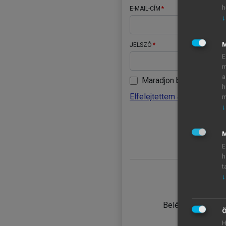
h
E-MAIL-CÍM
↓
JELSZÓ
E
m
a
Maradjon belépve
h
Elfelejtettem a jelszavamat
m
↓
BELÉ
M
E
h
t
↓
TANULÓ
Belépés intézmén
Ö
H