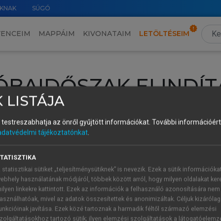
KNAK
SÚGÓ
VENCEIM
MAPPÁIM
KIVONATAIM
LETÖLTÉSEIM
ÓBAIDŐSZAK ELINDÍT
 LISTÁJA
intéséhez lépj be a saját fiókoddal, iskolai azonosítóddal vagy ú
és testreszabhatja az önről gyűjtött információkat.
További információért 
Új felhasználóként
1 óra díjmentes hozzáférésre
vagy jogosult
adatvédelmi tájékoztatónkat
.
k elindításához,
jelentkezz
be meglévő fiókoddal,
vagy hozz lé
A regisztráció után a
próbaidőszak
automatikusan
elindul.
TATISZTIKA
 statisztikai sütiket „teljesítménysütiknek” is nevezik. Ezek a sütik információka
ebhely használatának módjáról, többek között arról, hogy milyen oldalakat kere
ilyen linkekre kattintott. Ezek az információk a felhasználó azonosítására nem
ÚJ FIÓK 
ÁT FIÓKKAL
asználhatóak, mivel az adatok összesítettek és anonimizáltak. Céljuk kizáróla
1 óra díjme
unkcióinak javítása. Ezek közé tartoznak a harmadik féltől származó elemzési
zolgáltatásokhoz tartozó sütik; ilyen elemzési szolgáltatások a látogatóelemz