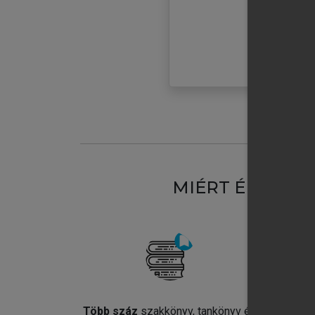
MIÉRT ÉRDEME
Több száz
szakkönyv, tankönyv és
Jel