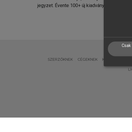
jegyzet. Évente 100+ új kiadvány.
kiadvá
Csak 
SZERZŐKNEK
CÉGEKNEK
KÖNYVTÁROSO
L
Verzió: 2.7.2