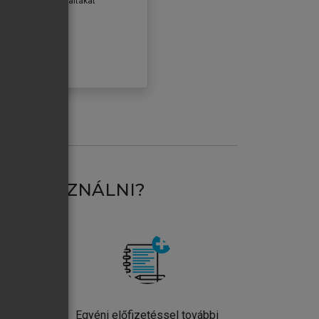
erződéseiben foglaltakat
ogadom.
ÓBÁLOM
AT HASZNÁLNI?
ntos
Egyéni előfizetéssel további