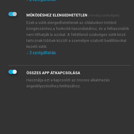
Kérek értesítést az Akadémiai Kiadó Zrt. újdonságairól,
akcióiról.
MŰKÖDÉSHEZ ELENGEDHETETLEN
(mindig szükséges)
Az
Adatkezelési tájékoztatóban
foglaltakat tudomásul
veszem és elfogadom.
Ezek a sütik elengedhetetlenek az oldalunkon történő
Az
Általános vásárlási feltételeket
, valamint a
szotar.net
és a
böngészéshez,a funkciók használatához, és a felhasználók
mersz.hu
oldalak licencszerződéseiben foglaltakat
nem tilthatják le azokat. A feltétlenül szükséges sütik közé
tudomásul veszem és elfogadom.
tartoznak többek között a személyre szabott beállításokat
kezelő sütik.
↓
3
szolgáltatás
KIPRÓBÁLOM
ÖSSZES APP ÁTKAPCSOLÁSA
Használja ezt a kapcsolót az összes alkalmazás
engedélyezéséhez/letiltásához.
MIÉRT ÉRDEMES A MERSZ ONLINE
OKOSKÖNYVTÁRAT HASZNÁLNI?