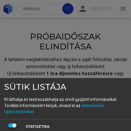
person
search
menu
BELÉPÉS
PRÓBAIDŐSZAK
ELINDÍTÁSA
A tartalom megtekintéséhez lépj be a saját fiókoddal, iskolai
azonosítóddal vagy új felhasználóként.
Új felhasználóként
1 óra díjmentes hozzáférésre
vagy
jogosult.
SÜTIK LISTÁJA
A próbaidőszak elindításához,
jelentkezz
be meglévő
fiókoddal,
vagy hozz létre új fiókot.
Itt láthatja és testreszabhatja az önről gyűjtött információkat.
További információért kérjük, olvasd el az
adatvédelmi
A regisztráció után a
próbaidőszak
automatikusan
elindul.
tájékoztatónkat
.
BELÉPÉS SAJÁT FIÓKKAL
STATISZTIKA