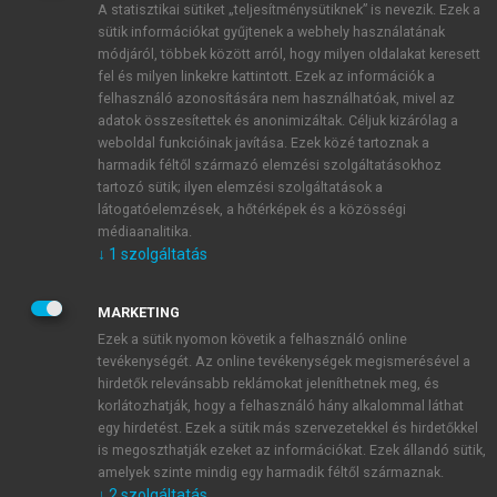
A statisztikai sütiket „teljesítménysütiknek” is nevezik. Ezek a
sütik információkat gyűjtenek a webhely használatának
módjáról, többek között arról, hogy milyen oldalakat keresett
ÚJ FIÓK LÉTREHOZÁSA
fel és milyen linkekre kattintott. Ezek az információk a
1 óra díjmentes hozzáférés
felhasználó azonosítására nem használhatóak, mivel az
adatok összesítettek és anonimizáltak. Céljuk kizárólag a
weboldal funkcióinak javítása. Ezek közé tartoznak a
E-MAIL-CÍM
harmadik féltől származó elemzési szolgáltatásokhoz
tartozó sütik; ilyen elemzési szolgáltatások a
látogatóelemzések, a hőtérképek és a közösségi
NÉV
médiaanalitika.
↓
1
szolgáltatás
JELSZÓ
MARKETING
Ezek a sütik nyomon követik a felhasználó online
tevékenységét. Az online tevékenységek megismerésével a
JELSZÓ ÚJRA
hirdetők relevánsabb reklámokat jeleníthetnek meg, és
korlátozhatják, hogy a felhasználó hány alkalommal láthat
egy hirdetést. Ezek a sütik más szervezetekkel és hirdetőkkel
is megoszthatják ezeket az információkat. Ezek állandó sütik,
Kérek értesítést a MeRSZ újdonságairól, akcióiról.
amelyek szinte mindig egy harmadik féltől származnak.
↓
2
szolgáltatás