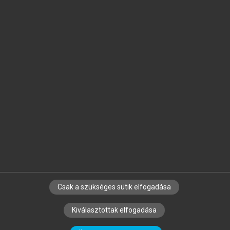
Jelöld meg a számodra fontos részeket, és
készíts
saját
jegyzeteket!
Egyéni előfizetéssel további
MeRSZ+ funkciókat
és
tartalmakat is elérhetsz.
Csak a szükséges sütik elfogadása
SZERZŐKNEK
CÉGEKNEK
KÖNYVTÁROSOKNAK
Kiválasztottak elfogadása
SZERKESZTÉSI ÉS LEKTORÁLÁSI ALAPELVEK