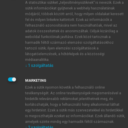
A statisztikai sütiket „teljesítménysütiknek” is nevezik. Ezek a
sütik információkat gyűjtenek a webhely használatának
módjáról, többek között arról, hogy milyen oldalakat keresett
ÚJ FIÓK LÉTREHOZÁSA
fel és milyen linkekre kattintott. Ezek az információk a
1 óra díjmentes hozzáférés
felhasználó azonosítására nem használhatóak, mivel az
adatok összesítettek és anonimizáltak. Céljuk kizárólag a
weboldal funkcióinak javítása. Ezek közé tartoznak a
E-MAIL-CÍM
harmadik féltől származó elemzési szolgáltatásokhoz
tartozó sütik; ilyen elemzési szolgáltatások a
látogatóelemzések, a hőtérképek és a közösségi
NÉV
médiaanalitika.
↓
1
szolgáltatás
JELSZÓ
MARKETING
Ezek a sütik nyomon követik a felhasználó online
tevékenységét. Az online tevékenységek megismerésével a
JELSZÓ ÚJRA
hirdetők relevánsabb reklámokat jeleníthetnek meg, és
korlátozhatják, hogy a felhasználó hány alkalommal láthat
egy hirdetést. Ezek a sütik más szervezetekkel és hirdetőkkel
is megoszthatják ezeket az információkat. Ezek állandó sütik,
Kérek értesítést a MeRSZ újdonságairól, akcióiról.
amelyek szinte mindig egy harmadik féltől származnak.
↓
2
szolgáltatás