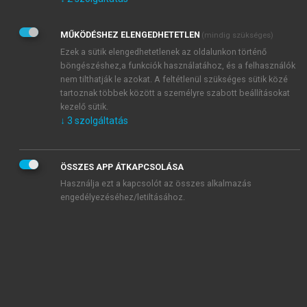
Kérek értesítést az Akadémiai Kiadó Zrt. újdonságairól,
akcióiról.
MŰKÖDÉSHEZ ELENGEDHETETLEN
(mindig szükséges)
Az
Adatkezelési tájékoztatóban
foglaltakat tudomásul
veszem és elfogadom.
Ezek a sütik elengedhetetlenek az oldalunkon történő
Az
Általános vásárlási feltételeket
, valamint a
szotar.net
és a
böngészéshez,a funkciók használatához, és a felhasználók
mersz.hu
oldalak licencszerződéseiben foglaltakat
nem tilthatják le azokat. A feltétlenül szükséges sütik közé
tudomásul veszem és elfogadom.
tartoznak többek között a személyre szabott beállításokat
kezelő sütik.
↓
3
szolgáltatás
KIPRÓBÁLOM
ÖSSZES APP ÁTKAPCSOLÁSA
Használja ezt a kapcsolót az összes alkalmazás
engedélyezéséhez/letiltásához.
MIÉRT ÉRDEMES A MERSZ ONLINE
OKOSKÖNYVTÁRAT HASZNÁLNI?