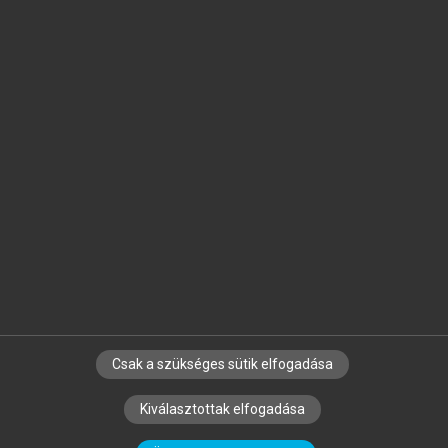
Jelöld meg a számodra fontos részeket, és
készíts
saját
jegyzeteket!
Egyéni előfizetéssel további
MeRSZ+ funkciókat
és
tartalmakat is elérhetsz.
Csak a szükséges sütik elfogadása
SZERZŐKNEK
CÉGEKNEK
KÖNYVTÁROSOKNAK
Kiválasztottak elfogadása
SZERKESZTÉSI ÉS LEKTORÁLÁSI ALAPELVEK