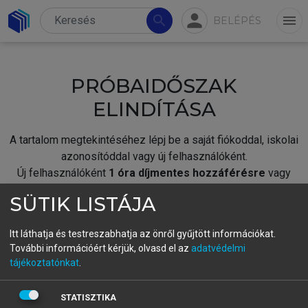
person
search
menu
BELÉPÉS
PRÓBAIDŐSZAK
ELINDÍTÁSA
A tartalom megtekintéséhez lépj be a saját fiókoddal, iskolai
azonosítóddal vagy új felhasználóként.
Új felhasználóként
1 óra díjmentes hozzáférésre
vagy
jogosult.
SÜTIK LISTÁJA
A próbaidőszak elindításához,
jelentkezz
be meglévő
fiókoddal,
vagy hozz létre új fiókot.
Itt láthatja és testreszabhatja az önről gyűjtött információkat.
További információért kérjük, olvasd el az
adatvédelmi
A regisztráció után a
próbaidőszak
automatikusan
elindul.
tájékoztatónkat
.
BELÉPÉS SAJÁT FIÓKKAL
STATISZTIKA