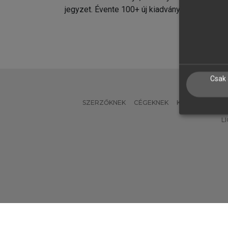
jegyzet. Évente 100+ új kiadvány.
kiadvá
Csak 
SZERZŐKNEK
CÉGEKNEK
KÖNYVTÁROSO
L
Verzió: 2.7.2