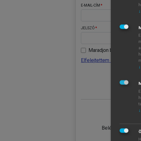
h
E-MAIL-CÍM
↓
JELSZÓ
E
m
a
Maradjon belépve
h
Elfelejtettem a jelszavamat
m
↓
BELÉ
M
E
h
t
↓
TANULÓ
Belépés intézmén
Ö
H