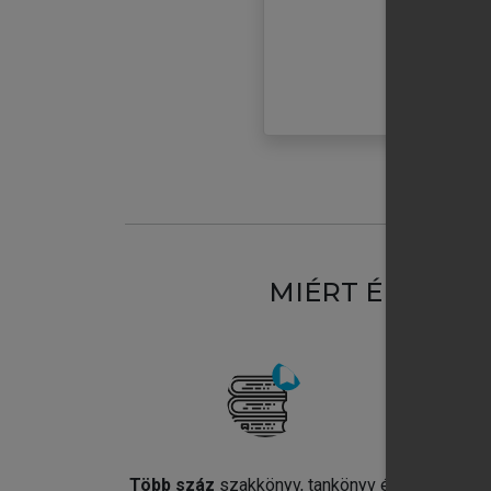
MIÉRT ÉRDEME
Több száz
szakkönyv, tankönyv és
Jel