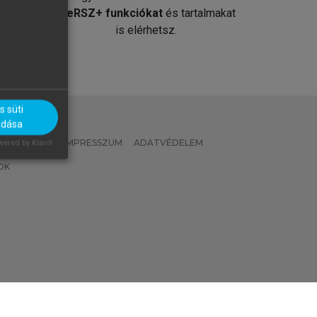
át
MeRSZ+ funkciókat
és tartalmakat
is elérhetsz.
 süti
adása
 IRÁNYELVEK
IMPRESSZUM
ADATVÉDELEM
ered by Klaro!
OK