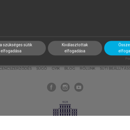
nyokat, hogy bármikor azonnal
részeket, és
készíts
saj
hozzájuk férhess!
jegyzeteket!
a szükséges sütik
Kiválasztottak
Összes
elfogadása
elfogadása
elfog
KNAK
SZERKESZTÉSI ÉS LEKTORÁLÁSI ALAPELVEK
MI – ÁLTALÁNOS
Pow
ICENCSZERZŐDÉS
SÚGÓ
GYIK
BLOG
RÓLUNK
SÜTI BEÁLLÍTÁS