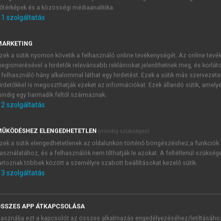
őtérképek és a közösségi médiaanalitika.
E-MAIL-CÍM
1
szolgáltatás
MARKETING
NÉV
zek a sütik nyomon követik a felhasználó online tevékenységét. Az online tev
egismerésével a hirdetők relevánsabb reklámokat jeleníthetnek meg, és korlát
 felhasználó hány alkalommal láthat egy hirdetést. Ezek a sütik más szervezete
JELSZÓ
irdetőkkel is megoszthatják ezeket az információkat. Ezek állandó sütik, amely
indig egy harmadik féltől származnak.
2
szolgáltatás
JELSZÓ ÚJRA
PÉS
ŰKÖDÉSHEZ ELENGEDHETETLEN
(mindig szükséges)
zek a sütik elengedhetetlenek az oldalunkon történő böngészéshez,a funkciók
asználatához, és a felhasználók nem tilthatják le azokat. A feltétlenül szükség
Kérek értesítést a MeRSZ új
artoznak többek között a személyre szabott beállításokat kezelő sütik.
Kérek értesítést az Akadémi
3
szolgáltatás
akcióiról.
 VAGY?
Az
Adatkezelési tájékozta
yi azonosítóval
veszem és elfogadom.
SSZES APP ÁTKAPCSOLÁSA
Az
Általános vásárlási felt
asználja ezt a kapcsolót az összes alkalmazás engedélyezéséhez/letiltásáho