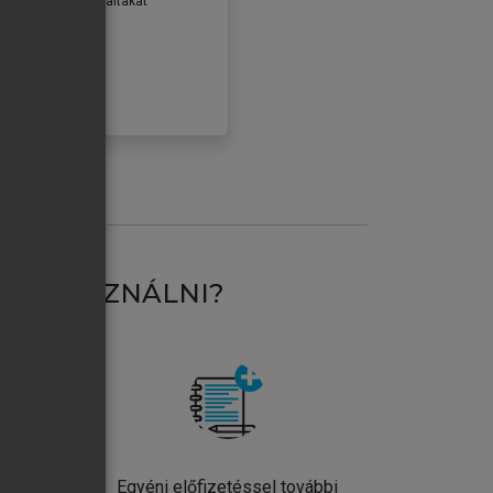
erződéseiben foglaltakat
ogadom.
ÓBÁLOM
AT HASZNÁLNI?
ntos
Egyéni előfizetéssel további