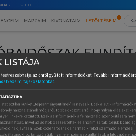
KNAK
SÚGÓ
VENCEIM
MAPPÁIM
KIVONATAIM
LETÖLTÉSEIM
ÓBAIDŐSZAK ELINDÍT
 LISTÁJA
intéséhez lépj be a saját fiókoddal, iskolai azonosítóddal vagy ú
és testreszabhatja az önről gyűjtött információkat.
További információért 
Új felhasználóként
1 óra díjmentes hozzáférésre
vagy jogosult
adatvédelmi tájékoztatónkat
.
k elindításához,
jelentkezz
be meglévő fiókoddal,
vagy hozz lé
A regisztráció után a
próbaidőszak
automatikusan
elindul.
TATISZTIKA
 statisztikai sütiket „teljesítménysütiknek” is nevezik. Ezek a sütik információka
ebhely használatának módjáról, többek között arról, hogy milyen oldalakat kere
ilyen linkekre kattintott. Ezek az információk a felhasználó azonosítására nem
ÚJ FIÓK 
ÁT FIÓKKAL
asználhatóak, mivel az adatok összesítettek és anonimizáltak. Céljuk kizáróla
1 óra díjme
unkcióinak javítása. Ezek közé tartoznak a harmadik féltől származó elemzési
zolgáltatásokhoz tartozó sütik; ilyen elemzési szolgáltatások a látogatóelemz