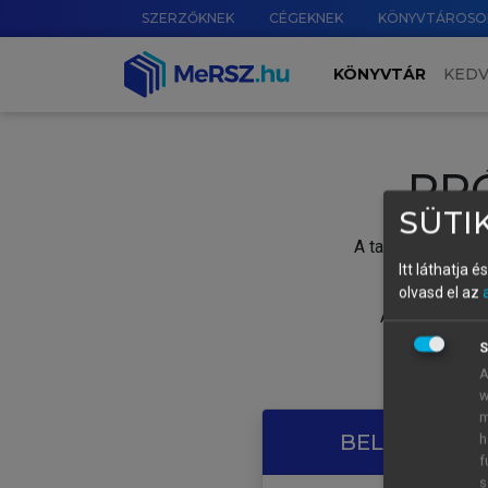
SZERZŐKNEK
CÉGEKNEK
KÖNYVTÁROSO
KÖNYVTÁR
KED
PR
SÜTIK
A tartalom megtek
Itt láthatja 
olvasd el az
A próbaidősza
S
A
w
m
BELÉPÉS SAJ
h
f
s