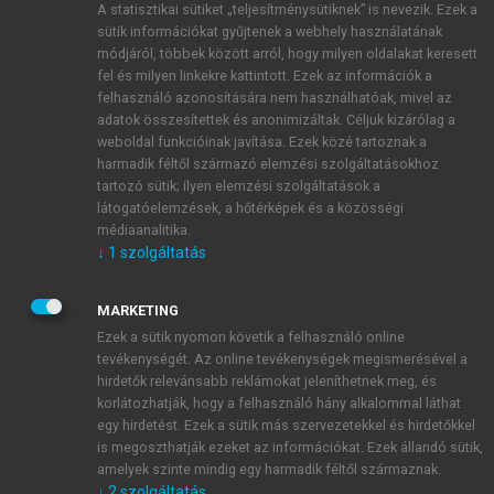
A statisztikai sütiket „teljesítménysütiknek” is nevezik. Ezek a
sütik információkat gyűjtenek a webhely használatának
módjáról, többek között arról, hogy milyen oldalakat keresett
ÚJ FIÓK LÉTREHOZÁSA
fel és milyen linkekre kattintott. Ezek az információk a
1 óra díjmentes hozzáférés
felhasználó azonosítására nem használhatóak, mivel az
adatok összesítettek és anonimizáltak. Céljuk kizárólag a
weboldal funkcióinak javítása. Ezek közé tartoznak a
E-MAIL-CÍM
harmadik féltől származó elemzési szolgáltatásokhoz
tartozó sütik; ilyen elemzési szolgáltatások a
látogatóelemzések, a hőtérképek és a közösségi
NÉV
médiaanalitika.
↓
1
szolgáltatás
JELSZÓ
MARKETING
Ezek a sütik nyomon követik a felhasználó online
tevékenységét. Az online tevékenységek megismerésével a
JELSZÓ ÚJRA
hirdetők relevánsabb reklámokat jeleníthetnek meg, és
korlátozhatják, hogy a felhasználó hány alkalommal láthat
egy hirdetést. Ezek a sütik más szervezetekkel és hirdetőkkel
is megoszthatják ezeket az információkat. Ezek állandó sütik,
Kérek értesítést a MeRSZ újdonságairól, akcióiról.
amelyek szinte mindig egy harmadik féltől származnak.
↓
2
szolgáltatás