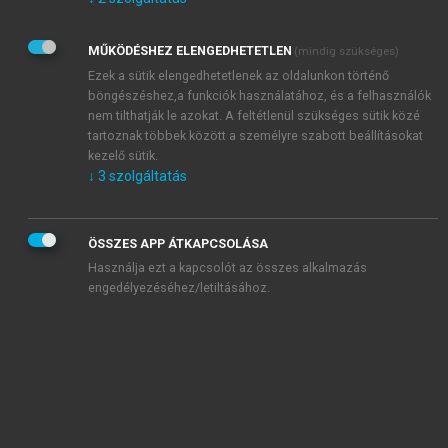
Kérek értesítést az Akadémiai Kiadó Zrt. újdonságairól,
akcióiról.
MŰKÖDÉSHEZ ELENGEDHETETLEN
(mindig szükséges)
Az
Adatkezelési tájékoztatóban
foglaltakat tudomásul
veszem és elfogadom.
Ezek a sütik elengedhetetlenek az oldalunkon történő
Az
Általános vásárlási feltételeket
, valamint a
szotar.net
és a
böngészéshez,a funkciók használatához, és a felhasználók
mersz.hu
oldalak licencszerződéseiben foglaltakat
nem tilthatják le azokat. A feltétlenül szükséges sütik közé
tudomásul veszem és elfogadom.
tartoznak többek között a személyre szabott beállításokat
kezelő sütik.
↓
3
szolgáltatás
KIPRÓBÁLOM
ÖSSZES APP ÁTKAPCSOLÁSA
Használja ezt a kapcsolót az összes alkalmazás
engedélyezéséhez/letiltásához.
MIÉRT ÉRDEMES A MERSZ ONLINE
OKOSKÖNYVTÁRAT HASZNÁLNI?