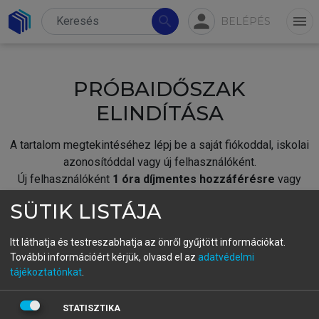
person
search
menu
BELÉPÉS
PRÓBAIDŐSZAK
ELINDÍTÁSA
A tartalom megtekintéséhez lépj be a saját fiókoddal, iskolai
azonosítóddal vagy új felhasználóként.
Új felhasználóként
1 óra díjmentes hozzáférésre
vagy
jogosult.
SÜTIK LISTÁJA
A próbaidőszak elindításához,
jelentkezz
be meglévő
fiókoddal,
vagy hozz létre új fiókot.
Itt láthatja és testreszabhatja az önről gyűjtött információkat.
További információért kérjük, olvasd el az
adatvédelmi
A regisztráció után a
próbaidőszak
automatikusan
elindul.
tájékoztatónkat
.
BELÉPÉS SAJÁT FIÓKKAL
STATISZTIKA