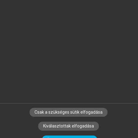
Jelöld meg a számodra fontos részeket, és
készíts
saját
jegyzeteket!
Egyéni előfizetéssel további
MeRSZ+ funkciókat
és
tartalmakat is elérhetsz.
Csak a szükséges sütik elfogadása
SZERZŐKNEK
CÉGEKNEK
KÖNYVTÁROSOKNAK
Kiválasztottak elfogadása
SZERKESZTÉSI ÉS LEKTORÁLÁSI ALAPELVEK