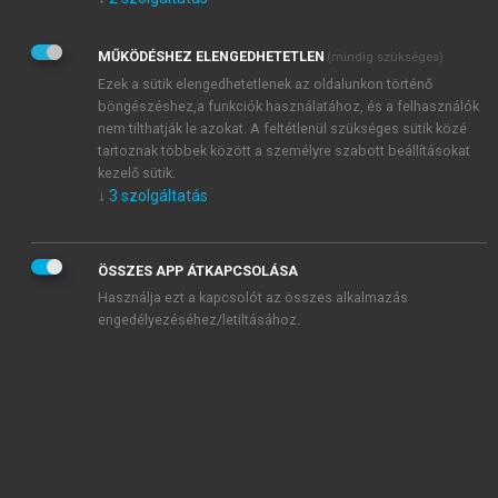
Kérek értesítést az Akadémiai Kiadó Zrt. újdonságairól,
akcióiról.
MŰKÖDÉSHEZ ELENGEDHETETLEN
(mindig szükséges)
Az
Adatkezelési tájékoztatóban
foglaltakat tudomásul
veszem és elfogadom.
Ezek a sütik elengedhetetlenek az oldalunkon történő
Az
Általános vásárlási feltételeket
, valamint a
szotar.net
és a
böngészéshez,a funkciók használatához, és a felhasználók
mersz.hu
oldalak licencszerződéseiben foglaltakat
nem tilthatják le azokat. A feltétlenül szükséges sütik közé
tudomásul veszem és elfogadom.
tartoznak többek között a személyre szabott beállításokat
kezelő sütik.
↓
3
szolgáltatás
KIPRÓBÁLOM
ÖSSZES APP ÁTKAPCSOLÁSA
Használja ezt a kapcsolót az összes alkalmazás
engedélyezéséhez/letiltásához.
MIÉRT ÉRDEMES A MERSZ ONLINE
OKOSKÖNYVTÁRAT HASZNÁLNI?