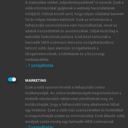
A statisztikai sütiket „teljesítménysütiknek” is nevezik. Ezek a
sütik információkat gyűjtenek a webhely használatának
módjáról, többek között arról, hogy milyen oldalakat keresett
ÚJ FIÓK LÉTREHOZÁSA
fel és milyen linkekre kattintott. Ezek az információk a
1 óra díjmentes hozzáférés
felhasználó azonosítására nem használhatóak, mivel az
adatok összesítettek és anonimizáltak. Céljuk kizárólag a
weboldal funkcióinak javítása. Ezek közé tartoznak a
E-MAIL-CÍM
harmadik féltől származó elemzési szolgáltatásokhoz
tartozó sütik; ilyen elemzési szolgáltatások a
látogatóelemzések, a hőtérképek és a közösségi
NÉV
médiaanalitika.
↓
1
szolgáltatás
JELSZÓ
MARKETING
Ezek a sütik nyomon követik a felhasználó online
tevékenységét. Az online tevékenységek megismerésével a
JELSZÓ ÚJRA
hirdetők relevánsabb reklámokat jeleníthetnek meg, és
korlátozhatják, hogy a felhasználó hány alkalommal láthat
egy hirdetést. Ezek a sütik más szervezetekkel és hirdetőkkel
is megoszthatják ezeket az információkat. Ezek állandó sütik,
Kérek értesítést a MeRSZ újdonságairól, akcióiról.
amelyek szinte mindig egy harmadik féltől származnak.
↓
2
szolgáltatás