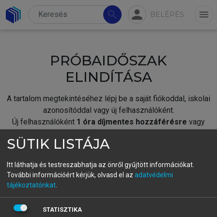
person
search
menu
BELÉPÉS
PRÓBAIDŐSZAK
ELINDÍTÁSA
A tartalom megtekintéséhez lépj be a saját fiókoddal, iskolai
azonosítóddal vagy új felhasználóként.
Új felhasználóként
1 óra díjmentes hozzáférésre
vagy
jogosult.
SÜTIK LISTÁJA
A próbaidőszak elindításához,
jelentkezz
be meglévő
fiókoddal,
vagy hozz létre új fiókot.
Itt láthatja és testreszabhatja az önről gyűjtött információkat.
További információért kérjük, olvasd el az
adatvédelmi
A regisztráció után a
próbaidőszak
automatikusan
elindul.
tájékoztatónkat
.
BELÉPÉS SAJÁT FIÓKKAL
STATISZTIKA