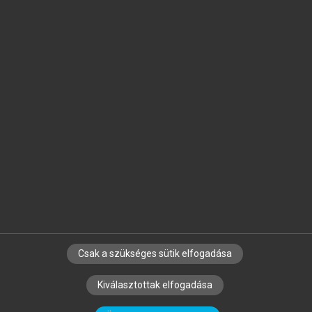
Jelöld meg a számodra fontos részeket, és
készíts
saját
jegyzeteket!
Egyéni előfizetéssel további
MeRSZ+ funkciókat
és
tartalmakat is elérhetsz.
Csak a szükséges sütik elfogadása
SZERZŐKNEK
CÉGEKNEK
KÖNYVTÁROSOKNAK
Kiválasztottak elfogadása
SZERKESZTÉSI ÉS LEKTORÁLÁSI ALAPELVEK