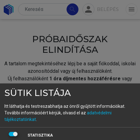
person
search
menu
BELÉPÉS
PRÓBAIDŐSZAK
ELINDÍTÁSA
A tartalom megtekintéséhez lépj be a saját fiókoddal, iskolai
azonosítóddal vagy új felhasználóként.
Új felhasználóként
1 óra díjmentes hozzáférésre
vagy
jogosult.
SÜTIK LISTÁJA
A próbaidőszak elindításához,
jelentkezz
be meglévő
fiókoddal,
vagy hozz létre új fiókot.
Itt láthatja és testreszabhatja az önről gyűjtött információkat.
További információért kérjük, olvasd el az
adatvédelmi
A regisztráció után a
próbaidőszak
automatikusan
elindul.
tájékoztatónkat
.
BELÉPÉS SAJÁT FIÓKKAL
STATISZTIKA