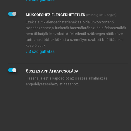
Kérek értesítést az Akadémiai Kiadó Zrt. újdonságairól,
akcióiról.
MŰKÖDÉSHEZ ELENGEDHETETLEN
(mindig szükséges)
Az
Adatkezelési tájékoztatóban
foglaltakat tudomásul
veszem és elfogadom.
Ezek a sütik elengedhetetlenek az oldalunkon történő
Az
Általános vásárlási feltételeket
, valamint a
szotar.net
és a
böngészéshez,a funkciók használatához, és a felhasználók
mersz.hu
oldalak licencszerződéseiben foglaltakat
nem tilthatják le azokat. A feltétlenül szükséges sütik közé
tudomásul veszem és elfogadom.
tartoznak többek között a személyre szabott beállításokat
kezelő sütik.
↓
3
szolgáltatás
KIPRÓBÁLOM
ÖSSZES APP ÁTKAPCSOLÁSA
Használja ezt a kapcsolót az összes alkalmazás
engedélyezéséhez/letiltásához.
MIÉRT ÉRDEMES A MERSZ ONLINE
OKOSKÖNYVTÁRAT HASZNÁLNI?