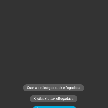
Jelöld meg a számodra fontos részeket, és
készíts
saját
jegyzeteket!
Egyéni előfizetéssel további
MeRSZ+ funkciókat
és
tartalmakat is elérhetsz.
Csak a szükséges sütik elfogadása
SZERZŐKNEK
CÉGEKNEK
KÖNYVTÁROSOKNAK
Kiválasztottak elfogadása
SZERKESZTÉSI ÉS LEKTORÁLÁSI ALAPELVEK