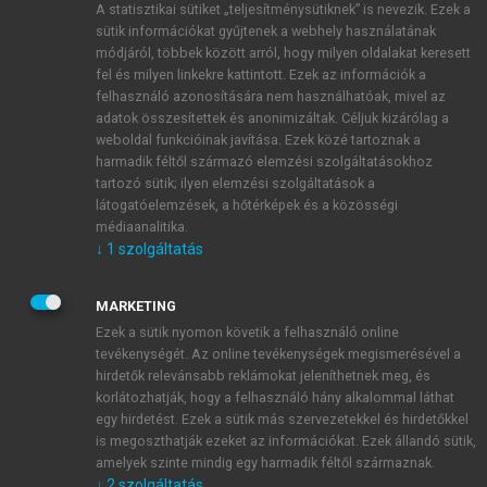
A statisztikai sütiket „teljesítménysütiknek” is nevezik. Ezek a
sütik információkat gyűjtenek a webhely használatának
módjáról, többek között arról, hogy milyen oldalakat keresett
ÚJ FIÓK LÉTREHOZÁSA
fel és milyen linkekre kattintott. Ezek az információk a
1 óra díjmentes hozzáférés
felhasználó azonosítására nem használhatóak, mivel az
adatok összesítettek és anonimizáltak. Céljuk kizárólag a
weboldal funkcióinak javítása. Ezek közé tartoznak a
E-MAIL-CÍM
harmadik féltől származó elemzési szolgáltatásokhoz
tartozó sütik; ilyen elemzési szolgáltatások a
látogatóelemzések, a hőtérképek és a közösségi
NÉV
médiaanalitika.
↓
1
szolgáltatás
JELSZÓ
MARKETING
Ezek a sütik nyomon követik a felhasználó online
tevékenységét. Az online tevékenységek megismerésével a
JELSZÓ ÚJRA
hirdetők relevánsabb reklámokat jeleníthetnek meg, és
korlátozhatják, hogy a felhasználó hány alkalommal láthat
egy hirdetést. Ezek a sütik más szervezetekkel és hirdetőkkel
is megoszthatják ezeket az információkat. Ezek állandó sütik,
Kérek értesítést a MeRSZ újdonságairól, akcióiról.
amelyek szinte mindig egy harmadik féltől származnak.
↓
2
szolgáltatás