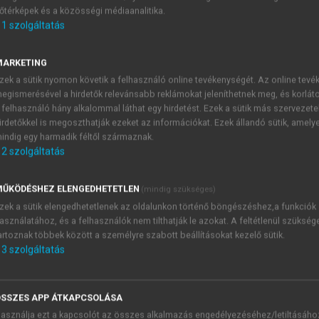
őtérképek és a közösségi médiaanalitika.
E-MAIL-CÍM
1
szolgáltatás
MARKETING
NÉV
zek a sütik nyomon követik a felhasználó online tevékenységét. Az online tev
egismerésével a hirdetők relevánsabb reklámokat jeleníthetnek meg, és korlát
 felhasználó hány alkalommal láthat egy hirdetést. Ezek a sütik más szervezete
JELSZÓ
irdetőkkel is megoszthatják ezeket az információkat. Ezek állandó sütik, amely
indig egy harmadik féltől származnak.
2
szolgáltatás
JELSZÓ ÚJRA
PÉS
ŰKÖDÉSHEZ ELENGEDHETETLEN
(mindig szükséges)
zek a sütik elengedhetetlenek az oldalunkon történő böngészéshez,a funkciók
asználatához, és a felhasználók nem tilthatják le azokat. A feltétlenül szükség
Kérek értesítést a MeRSZ új
artoznak többek között a személyre szabott beállításokat kezelő sütik.
Kérek értesítést az Akadémi
3
szolgáltatás
akcióiról.
 VAGY?
Az
Adatkezelési tájékozta
yi azonosítóval
veszem és elfogadom.
SSZES APP ÁTKAPCSOLÁSA
Az
Általános vásárlási felt
asználja ezt a kapcsolót az összes alkalmazás engedélyezéséhez/letiltásáho