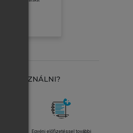
erződéseiben foglaltakat
ogadom.
ÓBÁLOM
AT HASZNÁLNI?
ntos
Egyéni előfizetéssel további