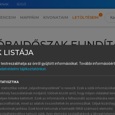
KNAK
SÚGÓ
VENCEIM
MAPPÁIM
KIVONATAIM
LETÖLTÉSEIM
ÓBAIDŐSZAK ELINDÍT
 LISTÁJA
intéséhez lépj be a saját fiókoddal, iskolai azonosítóddal vagy ú
és testreszabhatja az önről gyűjtött információkat.
További információért 
Új felhasználóként
1 óra díjmentes hozzáférésre
vagy jogosult
adatvédelmi tájékoztatónkat
.
k elindításához,
jelentkezz
be meglévő fiókoddal,
vagy hozz lé
A regisztráció után a
próbaidőszak
automatikusan
elindul.
TATISZTIKA
 statisztikai sütiket „teljesítménysütiknek” is nevezik. Ezek a sütik információka
ebhely használatának módjáról, többek között arról, hogy milyen oldalakat kere
ilyen linkekre kattintott. Ezek az információk a felhasználó azonosítására nem
ÚJ FIÓK 
ÁT FIÓKKAL
asználhatóak, mivel az adatok összesítettek és anonimizáltak. Céljuk kizáróla
1 óra díjme
unkcióinak javítása. Ezek közé tartoznak a harmadik féltől származó elemzési
zolgáltatásokhoz tartozó sütik; ilyen elemzési szolgáltatások a látogatóelemz