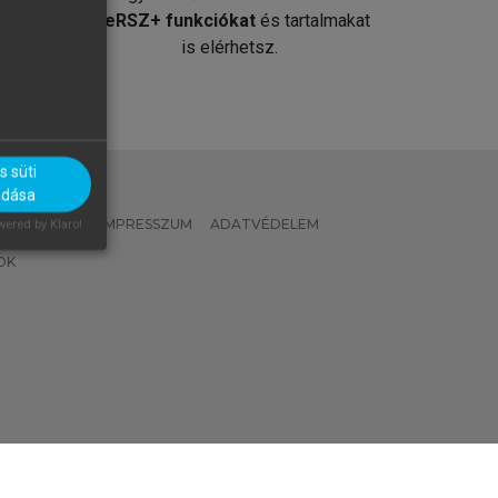
át
MeRSZ+ funkciókat
és tartalmakat
is elérhetsz.
 süti
adása
 IRÁNYELVEK
IMPRESSZUM
ADATVÉDELEM
ered by Klaro!
OK