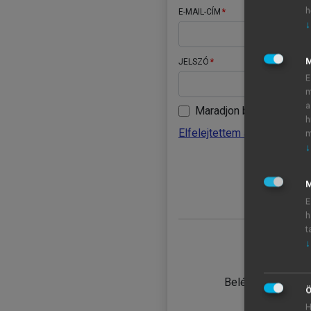
h
E-MAIL-CÍM
↓
JELSZÓ
E
m
a
Maradjon belépve
h
Elfelejtettem a jelszavamat
m
↓
BELÉ
M
E
h
t
↓
TANULÓ
Belépés intézmén
Ö
H