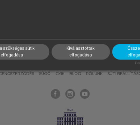
nyokat, hogy bármikor azonnal
részeket, és
készíts
saj
hozzájuk férhess!
jegyzeteket!
a szükséges sütik
Kiválasztottak
Összes
elfogadása
elfogadása
elfog
KNAK
SZERKESZTÉSI ÉS LEKTORÁLÁSI ALAPELVEK
MI – ÁLTALÁNOS
Pow
ICENCSZERZŐDÉS
SÚGÓ
GYIK
BLOG
RÓLUNK
SÜTI BEÁLLÍTÁS