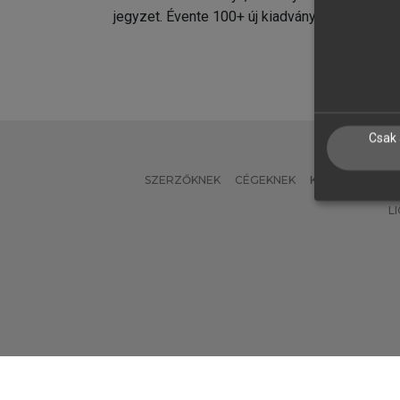
jegyzet. Évente 100+ új kiadvány.
kiadvá
Csak 
SZERZŐKNEK
CÉGEKNEK
KÖNYVTÁROSO
L
Verzió: 2.7.2