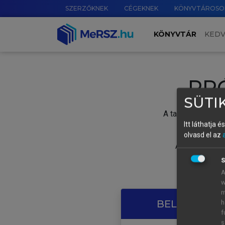
SZERZŐKNEK
CÉGEKNEK
KÖNYVTÁROSO
KÖNYVTÁR
KED
PR
SÜTIK
A tartalom megtek
Itt láthatja 
olvasd el az
A próbaidősza
S
A
w
m
BELÉPÉS SAJ
h
f
s