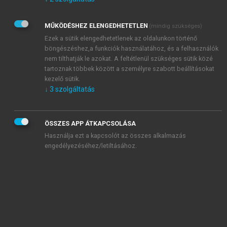
Kérek értesítést az Akadémiai Kiadó Zrt. újdonságairól,
akcióiról.
MŰKÖDÉSHEZ ELENGEDHETETLEN
(mindig szükséges)
Az
Adatkezelési tájékoztatóban
foglaltakat tudomásul
veszem és elfogadom.
Ezek a sütik elengedhetetlenek az oldalunkon történő
Az
Általános vásárlási feltételeket
, valamint a
szotar.net
és a
böngészéshez,a funkciók használatához, és a felhasználók
mersz.hu
oldalak licencszerződéseiben foglaltakat
nem tilthatják le azokat. A feltétlenül szükséges sütik közé
tudomásul veszem és elfogadom.
tartoznak többek között a személyre szabott beállításokat
kezelő sütik.
↓
3
szolgáltatás
KIPRÓBÁLOM
ÖSSZES APP ÁTKAPCSOLÁSA
Használja ezt a kapcsolót az összes alkalmazás
engedélyezéséhez/letiltásához.
MIÉRT ÉRDEMES A MERSZ ONLINE
OKOSKÖNYVTÁRAT HASZNÁLNI?