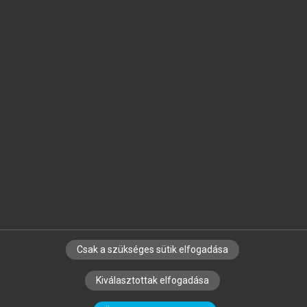
Jelöld meg a számodra fontos részeket, és
készíts
saját
jegyzeteket!
Egyéni előfizetéssel további
MeRSZ+ funkciókat
és
tartalmakat is elérhetsz.
Csak a szükséges sütik elfogadása
SZERZŐKNEK
CÉGEKNEK
KÖNYVTÁROSOKNAK
Kiválasztottak elfogadása
SZERKESZTÉSI ÉS LEKTORÁLÁSI ALAPELVEK