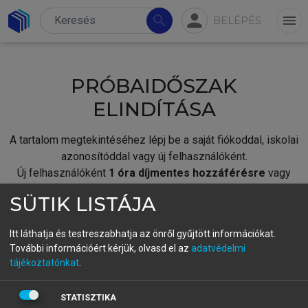
person
search
menu
BELÉPÉS
PRÓBAIDŐSZAK
ELINDÍTÁSA
A tartalom megtekintéséhez lépj be a saját fiókoddal, iskolai
azonosítóddal vagy új felhasználóként.
Új felhasználóként
1 óra díjmentes hozzáférésre
vagy
jogosult.
SÜTIK LISTÁJA
A próbaidőszak elindításához,
jelentkezz
be meglévő
fiókoddal,
vagy hozz létre új fiókot.
Itt láthatja és testreszabhatja az önről gyűjtött információkat.
További információért kérjük, olvasd el az
adatvédelmi
A regisztráció után a
próbaidőszak
automatikusan
elindul.
tájékoztatónkat
.
BELÉPÉS SAJÁT FIÓKKAL
STATISZTIKA