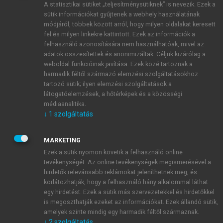
A statisztikai sütiket „teljesítménysütiknek” is nevezik. Ezek a
sütik információkat gyűjtenek a webhely használatának
módjáról, többek között arról, hogy milyen oldalakat keresett
ÚJ FIÓK LÉTREHOZÁSA
fel és milyen linkekre kattintott. Ezek az információk a
1 óra díjmentes hozzáférés
felhasználó azonosítására nem használhatóak, mivel az
adatok összesítettek és anonimizáltak. Céljuk kizárólag a
weboldal funkcióinak javítása. Ezek közé tartoznak a
E-MAIL-CÍM
harmadik féltől származó elemzési szolgáltatásokhoz
tartozó sütik; ilyen elemzési szolgáltatások a
látogatóelemzések, a hőtérképek és a közösségi
NÉV
médiaanalitika.
↓
1
szolgáltatás
JELSZÓ
MARKETING
Ezek a sütik nyomon követik a felhasználó online
tevékenységét. Az online tevékenységek megismerésével a
JELSZÓ ÚJRA
hirdetők relevánsabb reklámokat jeleníthetnek meg, és
korlátozhatják, hogy a felhasználó hány alkalommal láthat
egy hirdetést. Ezek a sütik más szervezetekkel és hirdetőkkel
is megoszthatják ezeket az információkat. Ezek állandó sütik,
Kérek értesítést a MeRSZ újdonságairól, akcióiról.
amelyek szinte mindig egy harmadik féltől származnak.
↓
2
szolgáltatás