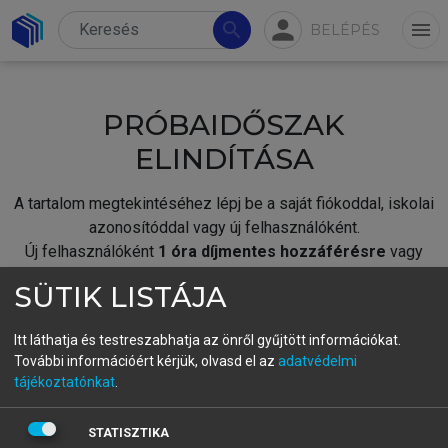
person
search
menu
BELÉPÉS
PRÓBAIDŐSZAK
ELINDÍTÁSA
A tartalom megtekintéséhez lépj be a saját fiókoddal, iskolai
azonosítóddal vagy új felhasználóként.
Új felhasználóként
1 óra díjmentes hozzáférésre
vagy
jogosult.
SÜTIK LISTÁJA
A próbaidőszak elindításához,
jelentkezz
be meglévő
fiókoddal,
vagy hozz létre új fiókot.
Itt láthatja és testreszabhatja az önről gyűjtött információkat.
További információért kérjük, olvasd el az
adatvédelmi
A regisztráció után a
próbaidőszak
automatikusan
elindul.
tájékoztatónkat
.
BELÉPÉS SAJÁT FIÓKKAL
STATISZTIKA