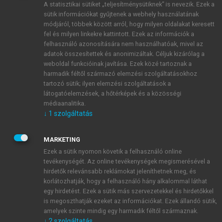
A statisztikai sütiket „teljesítménysütiknek” is nevezik. Ezek a
sütik információkat gyűjtenek a webhely használatának
módjáról, többek között arról, hogy milyen oldalakat keresett
ÚJ FIÓK LÉTREHOZÁSA
fel és milyen linkekre kattintott. Ezek az információk a
1 óra díjmentes hozzáférés
felhasználó azonosítására nem használhatóak, mivel az
adatok összesítettek és anonimizáltak. Céljuk kizárólag a
weboldal funkcióinak javítása. Ezek közé tartoznak a
E-MAIL-CÍM
harmadik féltől származó elemzési szolgáltatásokhoz
tartozó sütik; ilyen elemzési szolgáltatások a
látogatóelemzések, a hőtérképek és a közösségi
NÉV
médiaanalitika.
↓
1
szolgáltatás
JELSZÓ
MARKETING
Ezek a sütik nyomon követik a felhasználó online
tevékenységét. Az online tevékenységek megismerésével a
JELSZÓ ÚJRA
hirdetők relevánsabb reklámokat jeleníthetnek meg, és
korlátozhatják, hogy a felhasználó hány alkalommal láthat
egy hirdetést. Ezek a sütik más szervezetekkel és hirdetőkkel
is megoszthatják ezeket az információkat. Ezek állandó sütik,
Kérek értesítést a MeRSZ újdonságairól, akcióiról.
amelyek szinte mindig egy harmadik féltől származnak.
↓
2
szolgáltatás