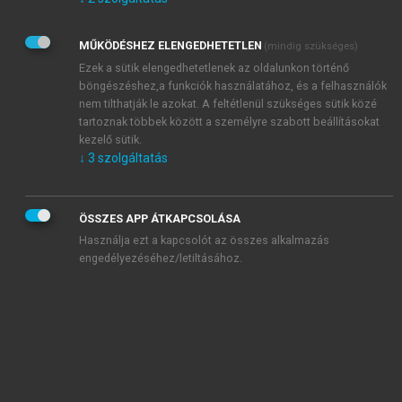
Kérek értesítést az Akadémiai Kiadó Zrt. újdonságairól,
akcióiról.
MŰKÖDÉSHEZ ELENGEDHETETLEN
(mindig szükséges)
Az
Adatkezelési tájékoztatóban
foglaltakat tudomásul
veszem és elfogadom.
Ezek a sütik elengedhetetlenek az oldalunkon történő
Az
Általános vásárlási feltételeket
, valamint a
szotar.net
és a
böngészéshez,a funkciók használatához, és a felhasználók
mersz.hu
oldalak licencszerződéseiben foglaltakat
nem tilthatják le azokat. A feltétlenül szükséges sütik közé
tudomásul veszem és elfogadom.
tartoznak többek között a személyre szabott beállításokat
kezelő sütik.
↓
3
szolgáltatás
KIPRÓBÁLOM
ÖSSZES APP ÁTKAPCSOLÁSA
Használja ezt a kapcsolót az összes alkalmazás
engedélyezéséhez/letiltásához.
MIÉRT ÉRDEMES A MERSZ ONLINE
OKOSKÖNYVTÁRAT HASZNÁLNI?