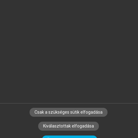
Jelöld meg a számodra fontos részeket, és
készíts
saját
jegyzeteket!
Egyéni előfizetéssel további
MeRSZ+ funkciókat
és
tartalmakat is elérhetsz.
Csak a szükséges sütik elfogadása
SZERZŐKNEK
CÉGEKNEK
KÖNYVTÁROSOKNAK
Kiválasztottak elfogadása
SZERKESZTÉSI ÉS LEKTORÁLÁSI ALAPELVEK