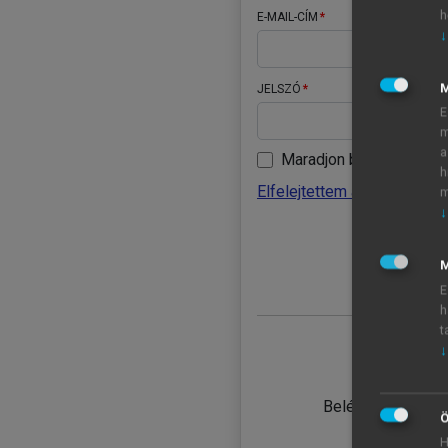
h
E-MAIL-CÍM
↓
JELSZÓ
E
m
a
Maradjon belépve
h
Elfelejtettem a jelszavamat
m
↓
BELÉ
M
E
h
t
↓
TANULÓ
Belépés intézmén
Ö
H