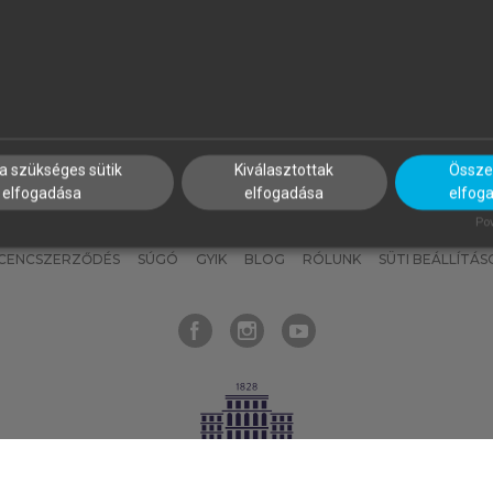
nyokat, hogy bármikor azonnal
részeket, és
készíts
saj
hozzájuk férhess!
jegyzeteket!
a szükséges sütik
Kiválasztottak
Összes
elfogadása
elfogadása
elfog
KNAK
SZERKESZTÉSI ÉS LEKTORÁLÁSI ALAPELVEK
MI – ÁLTALÁNOS
Pow
ICENCSZERZŐDÉS
SÚGÓ
GYIK
BLOG
RÓLUNK
SÜTI BEÁLLÍTÁS