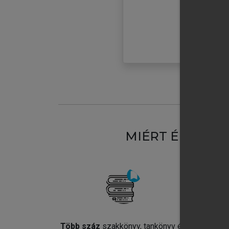
MIÉRT ÉRDEME
Több száz
szakkönyv, tankönyv és
Jel