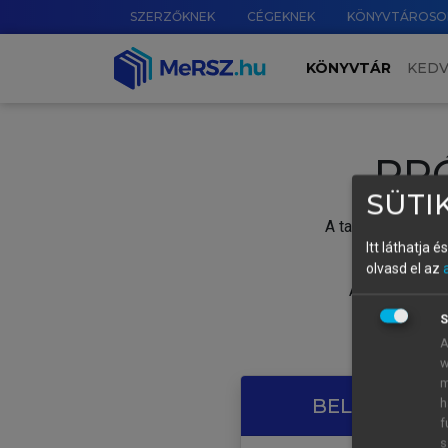
SZERZŐKNEK
CÉGEKNEK
KÖNYVTÁROSO
KÖNYVTÁR
KED
PR
SÜTIK
A tartalom megtek
Itt láthatja 
olvasd el az
A próbaidősza
S
A
w
m
BELÉPÉS SAJ
h
f
s