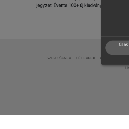
jegyzet. Évente 100+ új kiadvány.
kiadvá
Csak 
SZERZŐKNEK
CÉGEKNEK
KÖNYVTÁROSO
L
Verzió: 2.7.2