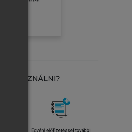
erződéseiben foglaltakat
ogadom.
ÓBÁLOM
AT HASZNÁLNI?
ntos
Egyéni előfizetéssel további