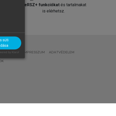
át
MeRSZ+ funkciókat
és tartalmakat
is elérhetsz.
 süti
adása
 IRÁNYELVEK
IMPRESSZUM
ADATVÉDELEM
ered by Klaro!
OK