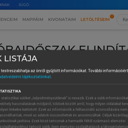
KNAK
SÚGÓ
VENCEIM
MAPPÁIM
KIVONATAIM
LETÖLTÉSEIM
ÓBAIDŐSZAK ELINDÍT
 LISTÁJA
intéséhez lépj be a saját fiókoddal, iskolai azonosítóddal vagy ú
és testreszabhatja az önről gyűjtött információkat.
További információért 
Új felhasználóként
1 óra díjmentes hozzáférésre
vagy jogosult
adatvédelmi tájékoztatónkat
.
k elindításához,
jelentkezz
be meglévő fiókoddal,
vagy hozz lé
A regisztráció után a
próbaidőszak
automatikusan
elindul.
TATISZTIKA
 statisztikai sütiket „teljesítménysütiknek” is nevezik. Ezek a sütik információka
ebhely használatának módjáról, többek között arról, hogy milyen oldalakat kere
ilyen linkekre kattintott. Ezek az információk a felhasználó azonosítására nem
ÚJ FIÓK 
ÁT FIÓKKAL
asználhatóak, mivel az adatok összesítettek és anonimizáltak. Céljuk kizáróla
1 óra díjme
unkcióinak javítása. Ezek közé tartoznak a harmadik féltől származó elemzési
zolgáltatásokhoz tartozó sütik; ilyen elemzési szolgáltatások a látogatóelemz