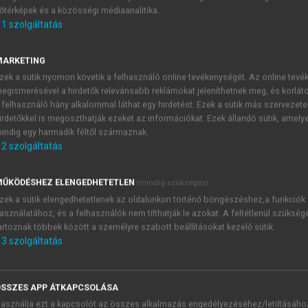
őtérképek és a közösségi médiaanalitika.
E-MAIL-CÍM
1
szolgáltatás
MARKETING
NÉV
zek a sütik nyomon követik a felhasználó online tevékenységét. Az online tev
egismerésével a hirdetők relevánsabb reklámokat jeleníthetnek meg, és korlát
 felhasználó hány alkalommal láthat egy hirdetést. Ezek a sütik más szervezete
JELSZÓ
irdetőkkel is megoszthatják ezeket az információkat. Ezek állandó sütik, amely
indig egy harmadik féltől származnak.
2
szolgáltatás
JELSZÓ ÚJRA
PÉS
ŰKÖDÉSHEZ ELENGEDHETETLEN
(mindig szükséges)
zek a sütik elengedhetetlenek az oldalunkon történő böngészéshez,a funkciók
asználatához, és a felhasználók nem tilthatják le azokat. A feltétlenül szükség
Kérek értesítést a MeRSZ új
artoznak többek között a személyre szabott beállításokat kezelő sütik.
Kérek értesítést az Akadémi
3
szolgáltatás
akcióiról.
 VAGY?
Az
Adatkezelési tájékozta
yi azonosítóval
veszem és elfogadom.
SSZES APP ÁTKAPCSOLÁSA
Az
Általános vásárlási felt
asználja ezt a kapcsolót az összes alkalmazás engedélyezéséhez/letiltásáho