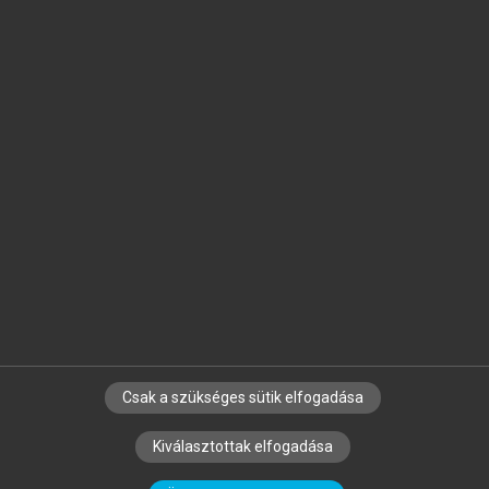
Jelöld meg a számodra fontos részeket, és
készíts
saját
jegyzeteket!
Egyéni előfizetéssel további
MeRSZ+ funkciókat
és
tartalmakat is elérhetsz.
Csak a szükséges sütik elfogadása
SZERZŐKNEK
CÉGEKNEK
KÖNYVTÁROSOKNAK
Kiválasztottak elfogadása
SZERKESZTÉSI ÉS LEKTORÁLÁSI ALAPELVEK