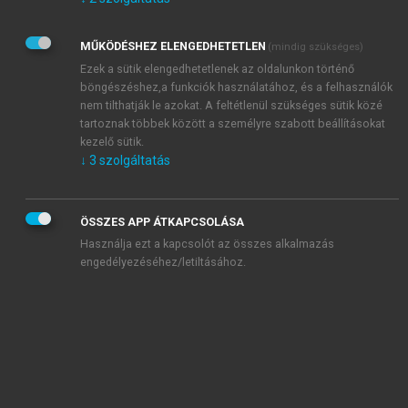
Kérek értesítést az Akadémiai Kiadó Zrt. újdonságairól,
akcióiról.
MŰKÖDÉSHEZ ELENGEDHETETLEN
(mindig szükséges)
Az
Adatkezelési tájékoztatóban
foglaltakat tudomásul
veszem és elfogadom.
Ezek a sütik elengedhetetlenek az oldalunkon történő
Az
Általános vásárlási feltételeket
, valamint a
szotar.net
és a
böngészéshez,a funkciók használatához, és a felhasználók
mersz.hu
oldalak licencszerződéseiben foglaltakat
nem tilthatják le azokat. A feltétlenül szükséges sütik közé
tudomásul veszem és elfogadom.
tartoznak többek között a személyre szabott beállításokat
kezelő sütik.
↓
3
szolgáltatás
KIPRÓBÁLOM
ÖSSZES APP ÁTKAPCSOLÁSA
Használja ezt a kapcsolót az összes alkalmazás
engedélyezéséhez/letiltásához.
MIÉRT ÉRDEMES A MERSZ ONLINE
OKOSKÖNYVTÁRAT HASZNÁLNI?