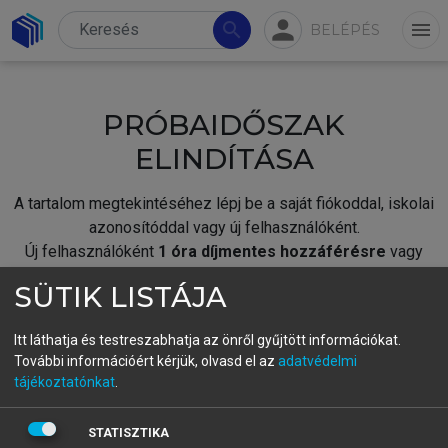
person
search
menu
BELÉPÉS
PRÓBAIDŐSZAK
ELINDÍTÁSA
A tartalom megtekintéséhez lépj be a saját fiókoddal, iskolai
azonosítóddal vagy új felhasználóként.
Új felhasználóként
1 óra díjmentes hozzáférésre
vagy
jogosult.
SÜTIK LISTÁJA
A próbaidőszak elindításához,
jelentkezz
be meglévő
fiókoddal,
vagy hozz létre új fiókot.
Itt láthatja és testreszabhatja az önről gyűjtött információkat.
További információért kérjük, olvasd el az
adatvédelmi
A regisztráció után a
próbaidőszak
automatikusan
elindul.
tájékoztatónkat
.
BELÉPÉS SAJÁT FIÓKKAL
STATISZTIKA