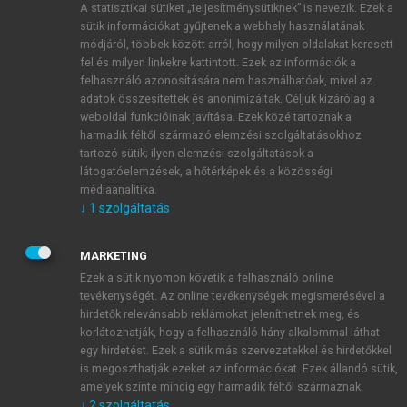
A statisztikai sütiket „teljesítménysütiknek” is nevezik. Ezek a
sütik információkat gyűjtenek a webhely használatának
módjáról, többek között arról, hogy milyen oldalakat keresett
ÚJ FIÓK LÉTREHOZÁSA
fel és milyen linkekre kattintott. Ezek az információk a
1 óra díjmentes hozzáférés
felhasználó azonosítására nem használhatóak, mivel az
adatok összesítettek és anonimizáltak. Céljuk kizárólag a
weboldal funkcióinak javítása. Ezek közé tartoznak a
E-MAIL-CÍM
harmadik féltől származó elemzési szolgáltatásokhoz
tartozó sütik; ilyen elemzési szolgáltatások a
látogatóelemzések, a hőtérképek és a közösségi
NÉV
médiaanalitika.
↓
1
szolgáltatás
JELSZÓ
MARKETING
Ezek a sütik nyomon követik a felhasználó online
tevékenységét. Az online tevékenységek megismerésével a
JELSZÓ ÚJRA
hirdetők relevánsabb reklámokat jeleníthetnek meg, és
korlátozhatják, hogy a felhasználó hány alkalommal láthat
egy hirdetést. Ezek a sütik más szervezetekkel és hirdetőkkel
is megoszthatják ezeket az információkat. Ezek állandó sütik,
Kérek értesítést a MeRSZ újdonságairól, akcióiról.
amelyek szinte mindig egy harmadik féltől származnak.
↓
2
szolgáltatás