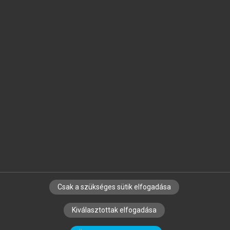
Jelöld meg a számodra fontos részeket, és
készíts
saját
jegyzeteket!
Egyéni előfizetéssel további
MeRSZ+ funkciókat
és
tartalmakat is elérhetsz.
Csak a szükséges sütik elfogadása
SZERZŐKNEK
CÉGEKNEK
KÖNYVTÁROSOKNAK
Kiválasztottak elfogadása
SZERKESZTÉSI ÉS LEKTORÁLÁSI ALAPELVEK