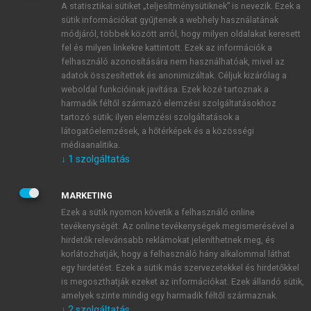
A statisztikai sütiket „teljesítménysütiknek” is nevezik. Ezek a
sütik információkat gyűjtenek a webhely használatának
módjáról, többek között arról, hogy milyen oldalakat keresett
ÚJ FIÓK LÉTREHOZÁSA
fel és milyen linkekre kattintott. Ezek az információk a
1 óra díjmentes hozzáférés
felhasználó azonosítására nem használhatóak, mivel az
adatok összesítettek és anonimizáltak. Céljuk kizárólag a
weboldal funkcióinak javítása. Ezek közé tartoznak a
E-MAIL-CÍM
harmadik féltől származó elemzési szolgáltatásokhoz
tartozó sütik; ilyen elemzési szolgáltatások a
látogatóelemzések, a hőtérképek és a közösségi
NÉV
médiaanalitika.
↓
1
szolgáltatás
JELSZÓ
MARKETING
Ezek a sütik nyomon követik a felhasználó online
tevékenységét. Az online tevékenységek megismerésével a
JELSZÓ ÚJRA
hirdetők relevánsabb reklámokat jeleníthetnek meg, és
korlátozhatják, hogy a felhasználó hány alkalommal láthat
egy hirdetést. Ezek a sütik más szervezetekkel és hirdetőkkel
is megoszthatják ezeket az információkat. Ezek állandó sütik,
Kérek értesítést a MeRSZ újdonságairól, akcióiról.
amelyek szinte mindig egy harmadik féltől származnak.
↓
2
szolgáltatás