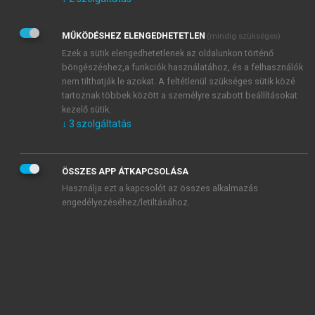
Kérek értesítést az Akadémiai Kiadó Zrt. újdonságairól,
akcióiról.
MŰKÖDÉSHEZ ELENGEDHETETLEN
(mindig szükséges)
Az
Adatkezelési tájékoztatóban
foglaltakat tudomásul
veszem és elfogadom.
Ezek a sütik elengedhetetlenek az oldalunkon történő
Az
Általános vásárlási feltételeket
, valamint a
szotar.net
és a
böngészéshez,a funkciók használatához, és a felhasználók
mersz.hu
oldalak licencszerződéseiben foglaltakat
nem tilthatják le azokat. A feltétlenül szükséges sütik közé
tudomásul veszem és elfogadom.
tartoznak többek között a személyre szabott beállításokat
kezelő sütik.
↓
3
szolgáltatás
KIPRÓBÁLOM
ÖSSZES APP ÁTKAPCSOLÁSA
Használja ezt a kapcsolót az összes alkalmazás
engedélyezéséhez/letiltásához.
MIÉRT ÉRDEMES A MERSZ ONLINE
OKOSKÖNYVTÁRAT HASZNÁLNI?