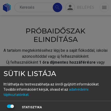
person
search
menu
BELÉPÉS
PRÓBAIDŐSZAK
ELINDÍTÁSA
A tartalom megtekintéséhez lépj be a saját fiókoddal, iskolai
azonosítóddal vagy új felhasználóként.
Új felhasználóként
1 óra díjmentes hozzáférésre
vagy
jogosult.
SÜTIK LISTÁJA
A próbaidőszak elindításához,
jelentkezz
be meglévő
fiókoddal,
vagy hozz létre új fiókot.
Itt láthatja és testreszabhatja az önről gyűjtött információkat.
További információért kérjük, olvasd el az
adatvédelmi
A regisztráció után a
próbaidőszak
automatikusan
elindul.
tájékoztatónkat
.
BELÉPÉS SAJÁT FIÓKKAL
STATISZTIKA