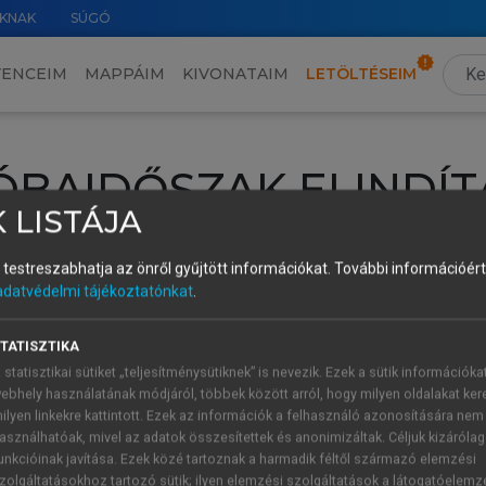
KNAK
SÚGÓ
VENCEIM
MAPPÁIM
KIVONATAIM
LETÖLTÉSEIM
ÓBAIDŐSZAK ELINDÍT
 LISTÁJA
intéséhez lépj be a saját fiókoddal, iskolai azonosítóddal vagy ú
és testreszabhatja az önről gyűjtött információkat.
További információért 
Új felhasználóként
1 óra díjmentes hozzáférésre
vagy jogosult
adatvédelmi tájékoztatónkat
.
k elindításához,
jelentkezz
be meglévő fiókoddal,
vagy hozz lé
A regisztráció után a
próbaidőszak
automatikusan
elindul.
TATISZTIKA
 statisztikai sütiket „teljesítménysütiknek” is nevezik. Ezek a sütik információka
ebhely használatának módjáról, többek között arról, hogy milyen oldalakat kere
ilyen linkekre kattintott. Ezek az információk a felhasználó azonosítására nem
ÚJ FIÓK 
ÁT FIÓKKAL
asználhatóak, mivel az adatok összesítettek és anonimizáltak. Céljuk kizáróla
1 óra díjme
unkcióinak javítása. Ezek közé tartoznak a harmadik féltől származó elemzési
zolgáltatásokhoz tartozó sütik; ilyen elemzési szolgáltatások a látogatóelemz