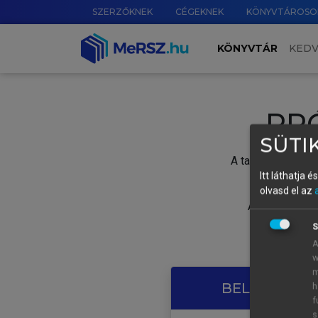
SZERZŐKNEK
CÉGEKNEK
KÖNYVTÁROSO
KÖNYVTÁR
KED
PR
SÜTIK
A tartalom megtek
Itt láthatja 
olvasd el az
A próbaidősza
S
A
w
m
BELÉPÉS SAJ
h
f
s