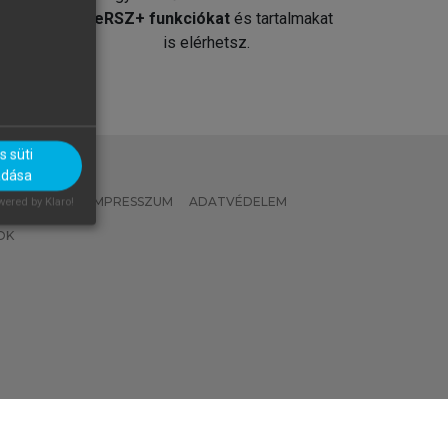
át
MeRSZ+ funkciókat
és tartalmakat
is elérhetsz.
 süti
adása
 IRÁNYELVEK
IMPRESSZUM
ADATVÉDELEM
ered by Klaro!
OK