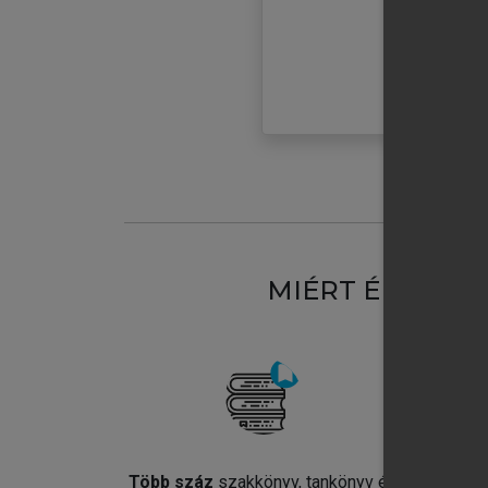
MIÉRT ÉRDEME
Több száz
szakkönyv, tankönyv és
Jel