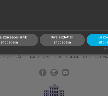
nyokat, hogy bármikor azonnal
részeket, és
készíts
saj
hozzájuk férhess!
jegyzeteket!
a szükséges sütik
Kiválasztottak
Összes
elfogadása
elfogadása
elfog
KNAK
SZERKESZTÉSI ÉS LEKTORÁLÁSI ALAPELVEK
MI – ÁLTALÁNOS
Pow
ICENCSZERZŐDÉS
SÚGÓ
GYIK
BLOG
RÓLUNK
SÜTI BEÁLLÍTÁS