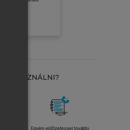
erződéseiben foglaltakat
ogadom.
ÓBÁLOM
AT HASZNÁLNI?
ntos
Egyéni előfizetéssel további