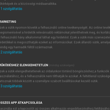
őtérképek és a közösségi médiaanalitika.
E-MAIL-CÍM
1
szolgáltatás
MARKETING
NÉV
zek a sütik nyomon követik a felhasználó online tevékenységét. Az online tev
egismerésével a hirdetők relevánsabb reklámokat jeleníthetnek meg, és korlát
 felhasználó hány alkalommal láthat egy hirdetést. Ezek a sütik más szervezete
JELSZÓ
irdetőkkel is megoszthatják ezeket az információkat. Ezek állandó sütik, amely
indig egy harmadik féltől származnak.
2
szolgáltatás
JELSZÓ ÚJRA
PÉS
ŰKÖDÉSHEZ ELENGEDHETETLEN
(mindig szükséges)
zek a sütik elengedhetetlenek az oldalunkon történő böngészéshez,a funkciók
asználatához, és a felhasználók nem tilthatják le azokat. A feltétlenül szükség
Kérek értesítést a MeRSZ új
artoznak többek között a személyre szabott beállításokat kezelő sütik.
Kérek értesítést az Akadémi
3
szolgáltatás
akcióiról.
 VAGY?
Az
Adatkezelési tájékozta
yi azonosítóval
veszem és elfogadom.
SSZES APP ÁTKAPCSOLÁSA
Az
Általános vásárlási felt
asználja ezt a kapcsolót az összes alkalmazás engedélyezéséhez/letiltásáho