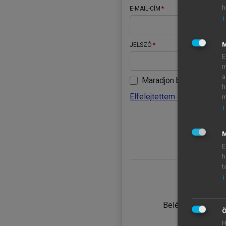
h
E-MAIL-CÍM
↓
JELSZÓ
E
m
a
Maradjon belépve
h
Elfelejtettem a jelszavamat
m
↓
BELÉ
M
E
h
t
↓
TANULÓ
Belépés intézmén
Ö
H