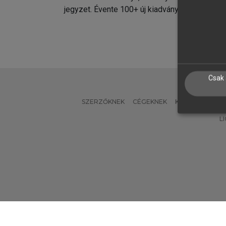
jegyzet. Évente 100+ új kiadvány.
kiadvá
Csak 
SZERZŐKNEK
CÉGEKNEK
KÖNYVTÁROSO
L
Verzió: 2.7.2