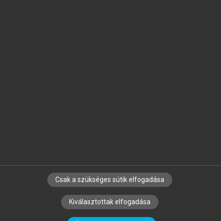
Jelöld meg a számodra fontos részeket, és
készíts
saját
jegyzeteket!
Egyéni előfizetéssel további
MeRSZ+ funkciókat
és
tartalmakat is elérhetsz.
Csak a szükséges sütik elfogadása
SZERZŐKNEK
CÉGEKNEK
KÖNYVTÁROSOKNAK
Kiválasztottak elfogadása
SZERKESZTÉSI ÉS LEKTORÁLÁSI ALAPELVEK