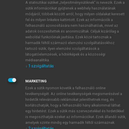
A statisztikai sütiket „teljesítménysütiknek” is nevezik. Ezek a
sütik információkat gyűjtenek a webhely használatának
módjáról, többek között arról, hogy milyen oldalakat keresett
ÚJ FIÓK LÉTREHOZÁSA
fel és milyen linkekre kattintott. Ezek az információk a
1 óra díjmentes hozzáférés
felhasználó azonosítására nem használhatóak, mivel az
adatok összesítettek és anonimizáltak. Céljuk kizárólag a
weboldal funkcióinak javítása. Ezek közé tartoznak a
E-MAIL-CÍM
harmadik féltől származó elemzési szolgáltatásokhoz
tartozó sütik; ilyen elemzési szolgáltatások a
látogatóelemzések, a hőtérképek és a közösségi
NÉV
médiaanalitika.
↓
1
szolgáltatás
JELSZÓ
MARKETING
Ezek a sütik nyomon követik a felhasználó online
tevékenységét. Az online tevékenységek megismerésével a
JELSZÓ ÚJRA
hirdetők relevánsabb reklámokat jeleníthetnek meg, és
korlátozhatják, hogy a felhasználó hány alkalommal láthat
egy hirdetést. Ezek a sütik más szervezetekkel és hirdetőkkel
is megoszthatják ezeket az információkat. Ezek állandó sütik,
Kérek értesítést a MeRSZ újdonságairól, akcióiról.
amelyek szinte mindig egy harmadik féltől származnak.
↓
2
szolgáltatás