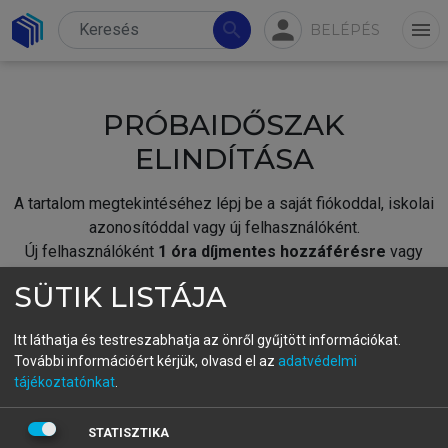
person
search
menu
BELÉPÉS
PRÓBAIDŐSZAK
ELINDÍTÁSA
A tartalom megtekintéséhez lépj be a saját fiókoddal, iskolai
azonosítóddal vagy új felhasználóként.
Új felhasználóként
1 óra díjmentes hozzáférésre
vagy
jogosult.
SÜTIK LISTÁJA
A próbaidőszak elindításához,
jelentkezz
be meglévő
fiókoddal,
vagy hozz létre új fiókot.
Itt láthatja és testreszabhatja az önről gyűjtött információkat.
További információért kérjük, olvasd el az
adatvédelmi
A regisztráció után a
próbaidőszak
automatikusan
elindul.
tájékoztatónkat
.
BELÉPÉS SAJÁT FIÓKKAL
STATISZTIKA