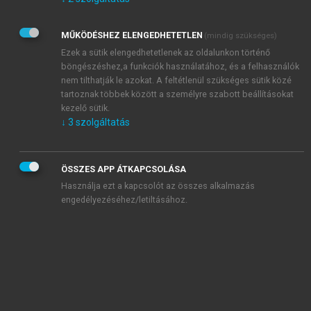
Kérek értesítést az Akadémiai Kiadó Zrt. újdonságairól,
akcióiról.
MŰKÖDÉSHEZ ELENGEDHETETLEN
(mindig szükséges)
Az
Adatkezelési tájékoztatóban
foglaltakat tudomásul
veszem és elfogadom.
Ezek a sütik elengedhetetlenek az oldalunkon történő
Az
Általános vásárlási feltételeket
, valamint a
szotar.net
és a
böngészéshez,a funkciók használatához, és a felhasználók
mersz.hu
oldalak licencszerződéseiben foglaltakat
nem tilthatják le azokat. A feltétlenül szükséges sütik közé
tudomásul veszem és elfogadom.
tartoznak többek között a személyre szabott beállításokat
kezelő sütik.
↓
3
szolgáltatás
KIPRÓBÁLOM
ÖSSZES APP ÁTKAPCSOLÁSA
Használja ezt a kapcsolót az összes alkalmazás
engedélyezéséhez/letiltásához.
MIÉRT ÉRDEMES A MERSZ ONLINE
OKOSKÖNYVTÁRAT HASZNÁLNI?