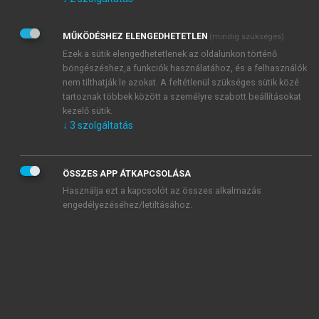
Kérek értesítést az Akadémiai Kiadó Zrt. újdonságairól,
akcióiról.
MŰKÖDÉSHEZ ELENGEDHETETLEN
(mindig szükséges)
Az
Adatkezelési tájékoztatóban
foglaltakat tudomásul
veszem és elfogadom.
Ezek a sütik elengedhetetlenek az oldalunkon történő
Az
Általános vásárlási feltételeket
, valamint a
szotar.net
és a
böngészéshez,a funkciók használatához, és a felhasználók
mersz.hu
oldalak licencszerződéseiben foglaltakat
nem tilthatják le azokat. A feltétlenül szükséges sütik közé
tudomásul veszem és elfogadom.
tartoznak többek között a személyre szabott beállításokat
kezelő sütik.
↓
3
szolgáltatás
KIPRÓBÁLOM
ÖSSZES APP ÁTKAPCSOLÁSA
Használja ezt a kapcsolót az összes alkalmazás
engedélyezéséhez/letiltásához.
MIÉRT ÉRDEMES A MERSZ ONLINE
OKOSKÖNYVTÁRAT HASZNÁLNI?