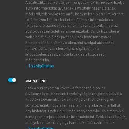
A statisztikai sütiket „teljesítménysütiknek” is nevezik. Ezek a
sütik információkat gyűjtenek a webhely használatának
módjáról, többek között arról, hogy milyen oldalakat keresett
ÚJ FIÓK LÉTREHOZÁSA
fel és milyen linkekre kattintott. Ezek az információk a
1 óra díjmentes hozzáférés
felhasználó azonosítására nem használhatóak, mivel az
adatok összesítettek és anonimizáltak. Céljuk kizárólag a
weboldal funkcióinak javítása. Ezek közé tartoznak a
E-MAIL-CÍM
harmadik féltől származó elemzési szolgáltatásokhoz
tartozó sütik; ilyen elemzési szolgáltatások a
látogatóelemzések, a hőtérképek és a közösségi
NÉV
médiaanalitika.
↓
1
szolgáltatás
JELSZÓ
MARKETING
Ezek a sütik nyomon követik a felhasználó online
tevékenységét. Az online tevékenységek megismerésével a
JELSZÓ ÚJRA
hirdetők relevánsabb reklámokat jeleníthetnek meg, és
korlátozhatják, hogy a felhasználó hány alkalommal láthat
egy hirdetést. Ezek a sütik más szervezetekkel és hirdetőkkel
is megoszthatják ezeket az információkat. Ezek állandó sütik,
Kérek értesítést a MeRSZ újdonságairól, akcióiról.
amelyek szinte mindig egy harmadik féltől származnak.
↓
2
szolgáltatás