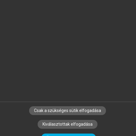
Jelöld meg a számodra fontos részeket, és
készíts
saját
jegyzeteket!
Egyéni előfizetéssel további
MeRSZ+ funkciókat
és
tartalmakat is elérhetsz.
Csak a szükséges sütik elfogadása
SZERZŐKNEK
CÉGEKNEK
KÖNYVTÁROSOKNAK
Kiválasztottak elfogadása
SZERKESZTÉSI ÉS LEKTORÁLÁSI ALAPELVEK