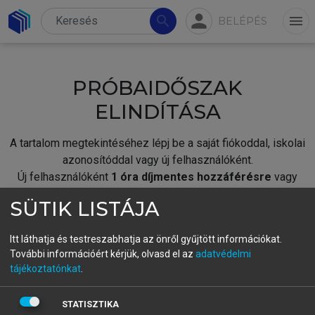
person
search
menu
BELÉPÉS
PRÓBAIDŐSZAK
ELINDÍTÁSA
A tartalom megtekintéséhez lépj be a saját fiókoddal, iskolai
azonosítóddal vagy új felhasználóként.
Új felhasználóként
1 óra díjmentes hozzáférésre
vagy
jogosult.
SÜTIK LISTÁJA
A próbaidőszak elindításához,
jelentkezz
be meglévő
fiókoddal,
vagy hozz létre új fiókot.
Itt láthatja és testreszabhatja az önről gyűjtött információkat.
További információért kérjük, olvasd el az
adatvédelmi
A regisztráció után a
próbaidőszak
automatikusan
elindul.
tájékoztatónkat
.
BELÉPÉS SAJÁT FIÓKKAL
STATISZTIKA