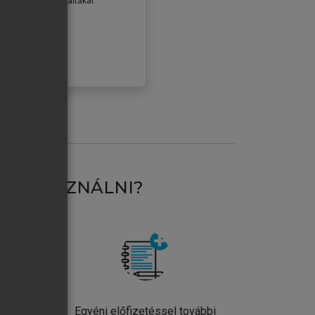
erződéseiben foglaltakat
ogadom.
ÓBÁLOM
AT HASZNÁLNI?
ntos
Egyéni előfizetéssel további