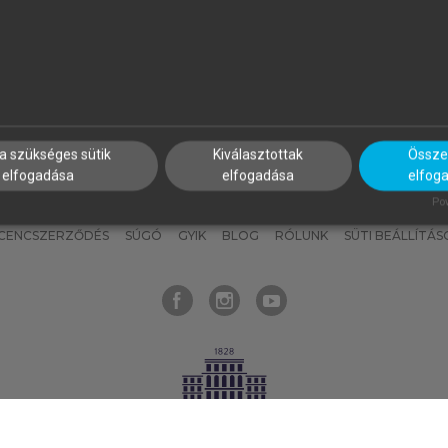
nyokat, hogy bármikor azonnal
részeket, és
készíts
saj
hozzájuk férhess!
jegyzeteket!
a szükséges sütik
Kiválasztottak
Összes
elfogadása
elfogadása
elfog
KNAK
SZERKESZTÉSI ÉS LEKTORÁLÁSI ALAPELVEK
MI – ÁLTALÁNOS
Pow
ICENCSZERZŐDÉS
SÚGÓ
GYIK
BLOG
RÓLUNK
SÜTI BEÁLLÍTÁS