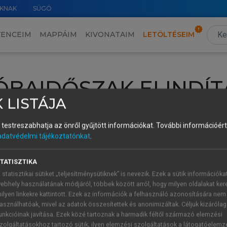
KNAK
SÚGÓ
VENCEIM
MAPPÁIM
KIVONATAIM
LETÖLTÉSEIM
ÓBAIDŐSZAK ELINDÍT
 LISTÁJA
intéséhez lépj be a saját fiókoddal, iskolai azonosítóddal vagy ú
és testreszabhatja az önről gyűjtött információkat.
További információért 
Új felhasználóként
1 óra díjmentes hozzáférésre
vagy jogosult
adatvédelmi tájékoztatónkat
.
k elindításához,
jelentkezz
be meglévő fiókoddal,
vagy hozz lé
A regisztráció után a
próbaidőszak
automatikusan
elindul.
TATISZTIKA
 statisztikai sütiket „teljesítménysütiknek” is nevezik. Ezek a sütik információka
ebhely használatának módjáról, többek között arról, hogy milyen oldalakat kere
ilyen linkekre kattintott. Ezek az információk a felhasználó azonosítására nem
ÚJ FIÓK 
ÁT FIÓKKAL
asználhatóak, mivel az adatok összesítettek és anonimizáltak. Céljuk kizáróla
1 óra díjme
unkcióinak javítása. Ezek közé tartoznak a harmadik féltől származó elemzési
zolgáltatásokhoz tartozó sütik; ilyen elemzési szolgáltatások a látogatóelemz