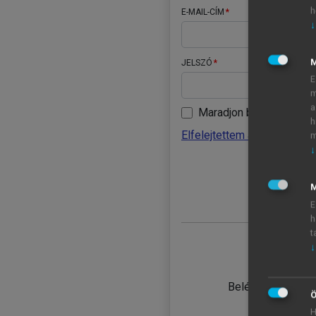
h
E-MAIL-CÍM
↓
JELSZÓ
E
m
a
Maradjon belépve
h
Elfelejtettem a jelszavamat
m
↓
BELÉ
M
E
h
t
↓
TANULÓ
Belépés intézmén
Ö
H