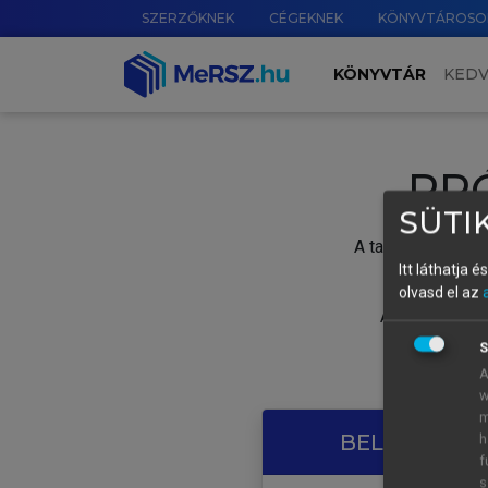
SZERZŐKNEK
CÉGEKNEK
KÖNYVTÁROSO
KÖNYVTÁR
KED
PR
SÜTIK
A tartalom megtek
Itt láthatja 
olvasd el az
A próbaidősza
S
A
w
m
BELÉPÉS SAJ
h
f
s