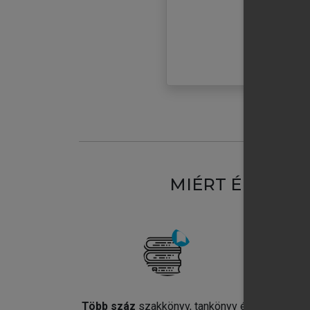
MIÉRT ÉRDEME
Több száz
szakkönyv, tankönyv és
Jel