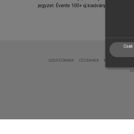
jegyzet. Évente 100+ új kiadvány.
kiadvá
Csak 
SZERZŐKNEK
CÉGEKNEK
KÖNYVTÁROSO
L
Verzió: 2.7.2