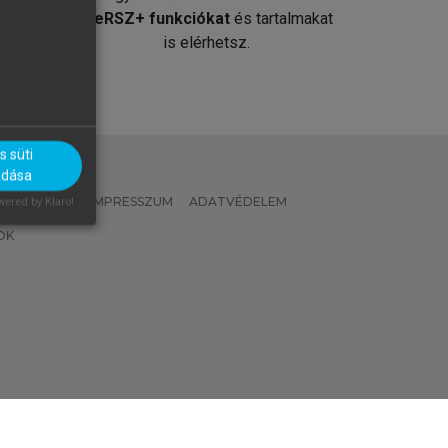
át
MeRSZ+ funkciókat
és tartalmakat
is elérhetsz.
 süti
adása
 IRÁNYELVEK
IMPRESSZUM
ADATVÉDELEM
ered by Klaro!
OK