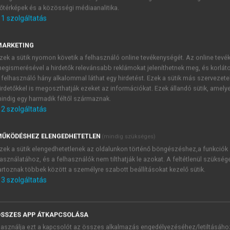
őtérképek és a közösségi médiaanalitika.
E-MAIL-CÍM
1
szolgáltatás
MARKETING
NÉV
zek a sütik nyomon követik a felhasználó online tevékenységét. Az online tev
egismerésével a hirdetők relevánsabb reklámokat jeleníthetnek meg, és korlát
 felhasználó hány alkalommal láthat egy hirdetést. Ezek a sütik más szervezete
JELSZÓ
irdetőkkel is megoszthatják ezeket az információkat. Ezek állandó sütik, amely
indig egy harmadik féltől származnak.
2
szolgáltatás
JELSZÓ ÚJRA
PÉS
ŰKÖDÉSHEZ ELENGEDHETETLEN
(mindig szükséges)
zek a sütik elengedhetetlenek az oldalunkon történő böngészéshez,a funkciók
asználatához, és a felhasználók nem tilthatják le azokat. A feltétlenül szükség
Kérek értesítést a MeRSZ új
artoznak többek között a személyre szabott beállításokat kezelő sütik.
Kérek értesítést az Akadémi
3
szolgáltatás
akcióiról.
 VAGY?
Az
Adatkezelési tájékozta
yi azonosítóval
veszem és elfogadom.
SSZES APP ÁTKAPCSOLÁSA
Az
Általános vásárlási felt
asználja ezt a kapcsolót az összes alkalmazás engedélyezéséhez/letiltásáho