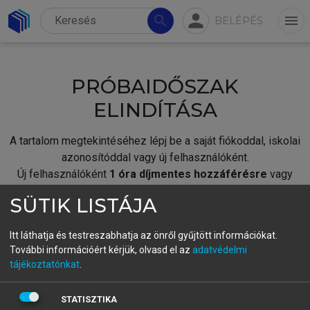
person
search
menu
BELÉPÉS
PRÓBAIDŐSZAK
ELINDÍTÁSA
A tartalom megtekintéséhez lépj be a saját fiókoddal, iskolai
azonosítóddal vagy új felhasználóként.
Új felhasználóként
1 óra díjmentes hozzáférésre
vagy
jogosult.
SÜTIK LISTÁJA
A próbaidőszak elindításához,
jelentkezz
be meglévő
fiókoddal,
vagy hozz létre új fiókot.
Itt láthatja és testreszabhatja az önről gyűjtött információkat.
További információért kérjük, olvasd el az
adatvédelmi
A regisztráció után a
próbaidőszak
automatikusan
elindul.
tájékoztatónkat
.
BELÉPÉS SAJÁT FIÓKKAL
STATISZTIKA