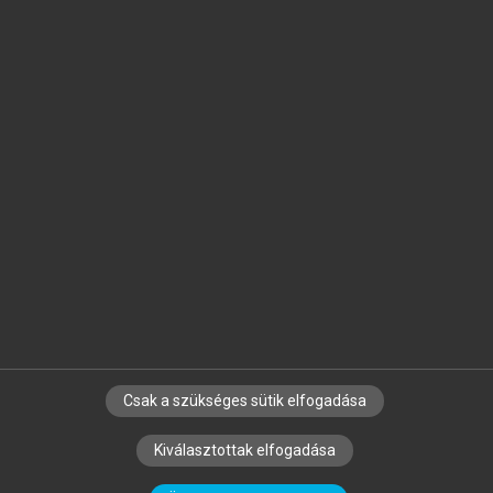
Jelöld meg a számodra fontos részeket, és
készíts
saját
jegyzeteket!
Egyéni előfizetéssel további
MeRSZ+ funkciókat
és
tartalmakat is elérhetsz.
Csak a szükséges sütik elfogadása
SZERZŐKNEK
CÉGEKNEK
KÖNYVTÁROSOKNAK
Kiválasztottak elfogadása
SZERKESZTÉSI ÉS LEKTORÁLÁSI ALAPELVEK