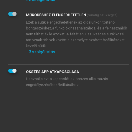
Kérek értesítést az Akadémiai Kiadó Zrt. újdonságairól,
akcióiról.
MŰKÖDÉSHEZ ELENGEDHETETLEN
(mindig szükséges)
Az
Adatkezelési tájékoztatóban
foglaltakat tudomásul
veszem és elfogadom.
Ezek a sütik elengedhetetlenek az oldalunkon történő
Az
Általános vásárlási feltételeket
, valamint a
szotar.net
és a
böngészéshez,a funkciók használatához, és a felhasználók
mersz.hu
oldalak licencszerződéseiben foglaltakat
nem tilthatják le azokat. A feltétlenül szükséges sütik közé
tudomásul veszem és elfogadom.
tartoznak többek között a személyre szabott beállításokat
kezelő sütik.
↓
3
szolgáltatás
KIPRÓBÁLOM
ÖSSZES APP ÁTKAPCSOLÁSA
Használja ezt a kapcsolót az összes alkalmazás
engedélyezéséhez/letiltásához.
MIÉRT ÉRDEMES A MERSZ ONLINE
OKOSKÖNYVTÁRAT HASZNÁLNI?