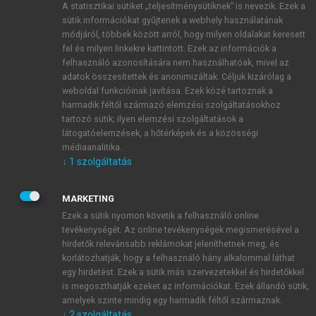
A statisztikai sütiket „teljesítménysütiknek” is nevezik. Ezek a
sütik információkat gyűjtenek a webhely használatának
módjáról, többek között arról, hogy milyen oldalakat keresett
ÚJ FIÓK LÉTREHOZÁSA
fel és milyen linkekre kattintott. Ezek az információk a
1 óra díjmentes hozzáférés
felhasználó azonosítására nem használhatóak, mivel az
adatok összesítettek és anonimizáltak. Céljuk kizárólag a
weboldal funkcióinak javítása. Ezek közé tartoznak a
E-MAIL-CÍM
harmadik féltől származó elemzési szolgáltatásokhoz
tartozó sütik; ilyen elemzési szolgáltatások a
látogatóelemzések, a hőtérképek és a közösségi
NÉV
médiaanalitika.
↓
1
szolgáltatás
JELSZÓ
MARKETING
Ezek a sütik nyomon követik a felhasználó online
tevékenységét. Az online tevékenységek megismerésével a
JELSZÓ ÚJRA
hirdetők relevánsabb reklámokat jeleníthetnek meg, és
korlátozhatják, hogy a felhasználó hány alkalommal láthat
egy hirdetést. Ezek a sütik más szervezetekkel és hirdetőkkel
is megoszthatják ezeket az információkat. Ezek állandó sütik,
Kérek értesítést a MeRSZ újdonságairól, akcióiról.
amelyek szinte mindig egy harmadik féltől származnak.
↓
2
szolgáltatás