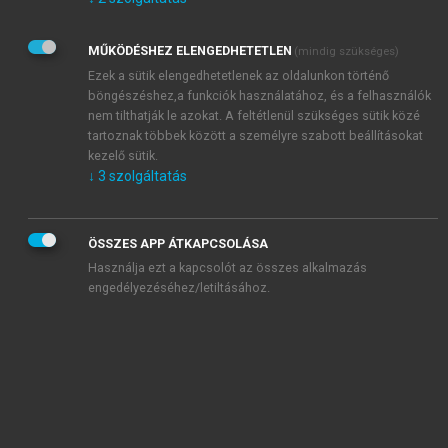
Kérek értesítést az Akadémiai Kiadó Zrt. újdonságairól,
akcióiról.
MŰKÖDÉSHEZ ELENGEDHETETLEN
(mindig szükséges)
Az
Adatkezelési tájékoztatóban
foglaltakat tudomásul
veszem és elfogadom.
Ezek a sütik elengedhetetlenek az oldalunkon történő
Az
Általános vásárlási feltételeket
, valamint a
szotar.net
és a
böngészéshez,a funkciók használatához, és a felhasználók
mersz.hu
oldalak licencszerződéseiben foglaltakat
nem tilthatják le azokat. A feltétlenül szükséges sütik közé
tudomásul veszem és elfogadom.
tartoznak többek között a személyre szabott beállításokat
kezelő sütik.
↓
3
szolgáltatás
KIPRÓBÁLOM
ÖSSZES APP ÁTKAPCSOLÁSA
Használja ezt a kapcsolót az összes alkalmazás
engedélyezéséhez/letiltásához.
MIÉRT ÉRDEMES A MERSZ ONLINE
OKOSKÖNYVTÁRAT HASZNÁLNI?