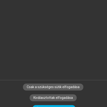
Jelöld meg a számodra fontos részeket, és
készíts
saját
jegyzeteket!
Egyéni előfizetéssel további
MeRSZ+ funkciókat
és
tartalmakat is elérhetsz.
Csak a szükséges sütik elfogadása
SZERZŐKNEK
CÉGEKNEK
KÖNYVTÁROSOKNAK
Kiválasztottak elfogadása
SZERKESZTÉSI ÉS LEKTORÁLÁSI ALAPELVEK