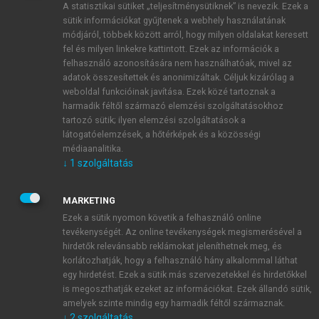
A statisztikai sütiket „teljesítménysütiknek” is nevezik. Ezek a
sütik információkat gyűjtenek a webhely használatának
módjáról, többek között arról, hogy milyen oldalakat keresett
ÚJ FIÓK LÉTREHOZÁSA
fel és milyen linkekre kattintott. Ezek az információk a
1 óra díjmentes hozzáférés
felhasználó azonosítására nem használhatóak, mivel az
adatok összesítettek és anonimizáltak. Céljuk kizárólag a
weboldal funkcióinak javítása. Ezek közé tartoznak a
E-MAIL-CÍM
harmadik féltől származó elemzési szolgáltatásokhoz
tartozó sütik; ilyen elemzési szolgáltatások a
látogatóelemzések, a hőtérképek és a közösségi
NÉV
médiaanalitika.
↓
1
szolgáltatás
JELSZÓ
MARKETING
Ezek a sütik nyomon követik a felhasználó online
tevékenységét. Az online tevékenységek megismerésével a
JELSZÓ ÚJRA
hirdetők relevánsabb reklámokat jeleníthetnek meg, és
korlátozhatják, hogy a felhasználó hány alkalommal láthat
egy hirdetést. Ezek a sütik más szervezetekkel és hirdetőkkel
is megoszthatják ezeket az információkat. Ezek állandó sütik,
Kérek értesítést a MeRSZ újdonságairól, akcióiról.
amelyek szinte mindig egy harmadik féltől származnak.
↓
2
szolgáltatás