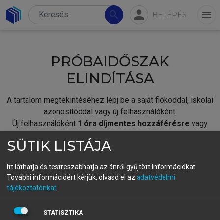
person
search
menu
BELÉPÉS
PRÓBAIDŐSZAK
ELINDÍTÁSA
A tartalom megtekintéséhez lépj be a saját fiókoddal, iskolai
azonosítóddal vagy új felhasználóként.
Új felhasználóként
1 óra díjmentes hozzáférésre
vagy
jogosult.
SÜTIK LISTÁJA
A próbaidőszak elindításához,
jelentkezz
be meglévő
fiókoddal,
vagy hozz létre új fiókot.
Itt láthatja és testreszabhatja az önről gyűjtött információkat.
További információért kérjük, olvasd el az
adatvédelmi
A regisztráció után a
próbaidőszak
automatikusan
elindul.
tájékoztatónkat
.
BELÉPÉS SAJÁT FIÓKKAL
STATISZTIKA