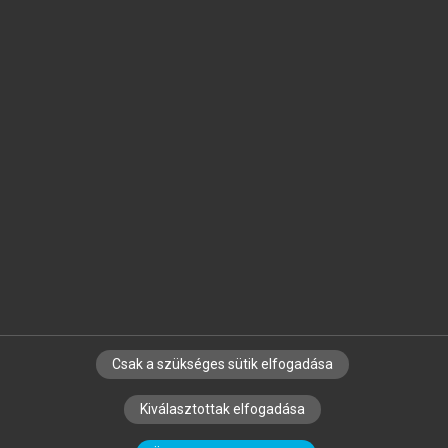
Jelöld meg a számodra fontos részeket, és
készíts
saját
jegyzeteket!
Egyéni előfizetéssel további
MeRSZ+ funkciókat
és
tartalmakat is elérhetsz.
Csak a szükséges sütik elfogadása
SZERZŐKNEK
CÉGEKNEK
KÖNYVTÁROSOKNAK
Kiválasztottak elfogadása
SZERKESZTÉSI ÉS LEKTORÁLÁSI ALAPELVEK