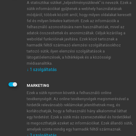
A statisztikai sütiket „teljesítménysütiknek” is nevezik. Ezek a
sütik információkat gyűjtenek a webhely használatának
módjáról, többek között arról, hogy milyen oldalakat keresett
ÚJ FIÓK LÉTREHOZÁSA
fel és milyen linkekre kattintott. Ezek az információk a
1 óra díjmentes hozzáférés
felhasználó azonosítására nem használhatóak, mivel az
adatok összesítettek és anonimizáltak. Céljuk kizárólag a
weboldal funkcióinak javítása. Ezek közé tartoznak a
E-MAIL-CÍM
harmadik féltől származó elemzési szolgáltatásokhoz
tartozó sütik; ilyen elemzési szolgáltatások a
látogatóelemzések, a hőtérképek és a közösségi
NÉV
médiaanalitika.
↓
1
szolgáltatás
JELSZÓ
MARKETING
Ezek a sütik nyomon követik a felhasználó online
tevékenységét. Az online tevékenységek megismerésével a
JELSZÓ ÚJRA
hirdetők relevánsabb reklámokat jeleníthetnek meg, és
korlátozhatják, hogy a felhasználó hány alkalommal láthat
egy hirdetést. Ezek a sütik más szervezetekkel és hirdetőkkel
is megoszthatják ezeket az információkat. Ezek állandó sütik,
Kérek értesítést a MeRSZ újdonságairól, akcióiról.
amelyek szinte mindig egy harmadik féltől származnak.
↓
2
szolgáltatás