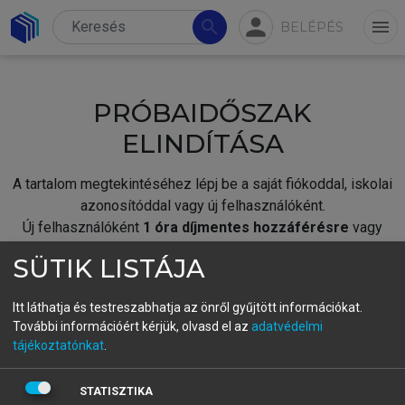
person
search
menu
BELÉPÉS
PRÓBAIDŐSZAK
ELINDÍTÁSA
A tartalom megtekintéséhez lépj be a saját fiókoddal, iskolai
azonosítóddal vagy új felhasználóként.
Új felhasználóként
1 óra díjmentes hozzáférésre
vagy
jogosult.
SÜTIK LISTÁJA
A próbaidőszak elindításához,
jelentkezz
be meglévő
fiókoddal,
vagy hozz létre új fiókot.
Itt láthatja és testreszabhatja az önről gyűjtött információkat.
További információért kérjük, olvasd el az
adatvédelmi
A regisztráció után a
próbaidőszak
automatikusan
elindul.
tájékoztatónkat
.
BELÉPÉS SAJÁT FIÓKKAL
STATISZTIKA