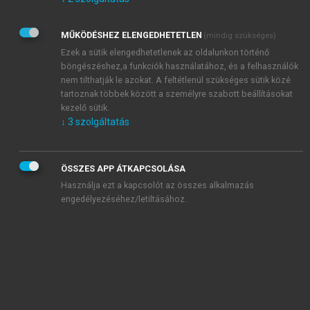
Kérek értesítést az Akadémiai Kiadó Zrt. újdonságairól,
akcióiról.
MŰKÖDÉSHEZ ELENGEDHETETLEN
(mindig szükséges)
Az
Adatkezelési tájékoztatóban
foglaltakat tudomásul
veszem és elfogadom.
Ezek a sütik elengedhetetlenek az oldalunkon történő
Az
Általános vásárlási feltételeket
, valamint a
szotar.net
és a
böngészéshez,a funkciók használatához, és a felhasználók
mersz.hu
oldalak licencszerződéseiben foglaltakat
nem tilthatják le azokat. A feltétlenül szükséges sütik közé
tudomásul veszem és elfogadom.
tartoznak többek között a személyre szabott beállításokat
kezelő sütik.
↓
3
szolgáltatás
KIPRÓBÁLOM
ÖSSZES APP ÁTKAPCSOLÁSA
Használja ezt a kapcsolót az összes alkalmazás
engedélyezéséhez/letiltásához.
MIÉRT ÉRDEMES A MERSZ ONLINE
OKOSKÖNYVTÁRAT HASZNÁLNI?