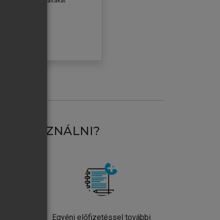
erződéseiben foglaltakat
ogadom.
ÓBÁLOM
AT HASZNÁLNI?
ntos
Egyéni előfizetéssel további