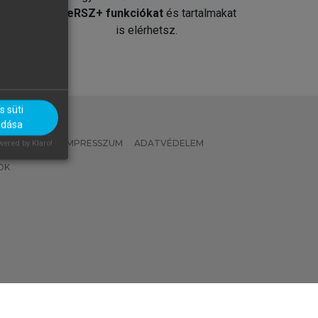
át
MeRSZ+ funkciókat
és tartalmakat
is elérhetsz.
 süti
adása
 IRÁNYELVEK
IMPRESSZUM
ADATVÉDELEM
ered by Klaro!
OK