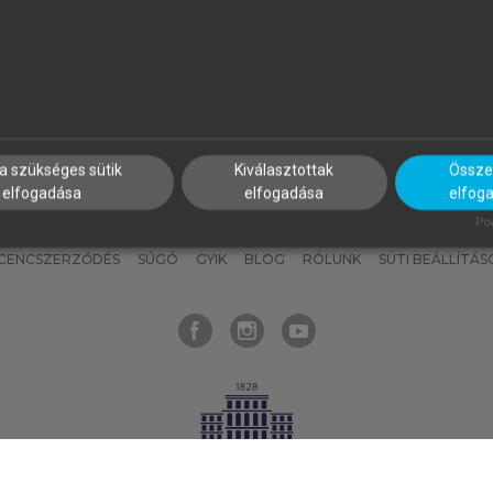
nyokat, hogy bármikor azonnal
részeket, és
készíts
saj
hozzájuk férhess!
jegyzeteket!
a szükséges sütik
Kiválasztottak
Összes
elfogadása
elfogadása
elfog
KNAK
SZERKESZTÉSI ÉS LEKTORÁLÁSI ALAPELVEK
MI – ÁLTALÁNOS
Pow
ICENCSZERZŐDÉS
SÚGÓ
GYIK
BLOG
RÓLUNK
SÜTI BEÁLLÍTÁS