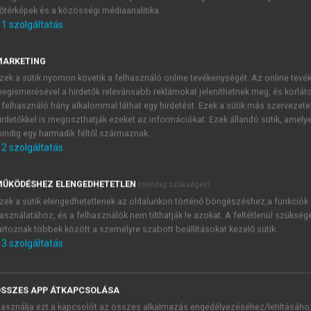
őtérképek és a közösségi médiaanalitika.
E-MAIL-CÍM
1
szolgáltatás
MARKETING
NÉV
zek a sütik nyomon követik a felhasználó online tevékenységét. Az online tev
egismerésével a hirdetők relevánsabb reklámokat jeleníthetnek meg, és korlát
 felhasználó hány alkalommal láthat egy hirdetést. Ezek a sütik más szervezete
JELSZÓ
irdetőkkel is megoszthatják ezeket az információkat. Ezek állandó sütik, amely
indig egy harmadik féltől származnak.
2
szolgáltatás
JELSZÓ ÚJRA
PÉS
ŰKÖDÉSHEZ ELENGEDHETETLEN
(mindig szükséges)
zek a sütik elengedhetetlenek az oldalunkon történő böngészéshez,a funkciók
asználatához, és a felhasználók nem tilthatják le azokat. A feltétlenül szükség
Kérek értesítést a MeRSZ új
artoznak többek között a személyre szabott beállításokat kezelő sütik.
Kérek értesítést az Akadémi
3
szolgáltatás
akcióiról.
 VAGY?
Az
Adatkezelési tájékozta
yi azonosítóval
veszem és elfogadom.
SSZES APP ÁTKAPCSOLÁSA
Az
Általános vásárlási felt
asználja ezt a kapcsolót az összes alkalmazás engedélyezéséhez/letiltásáho