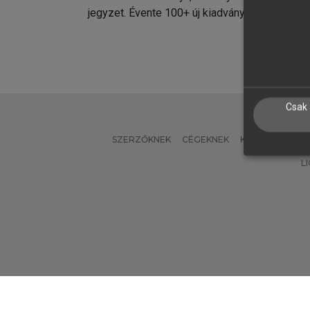
jegyzet. Évente 100+ új kiadvány.
kiadvá
Csak 
SZERZŐKNEK
CÉGEKNEK
KÖNYVTÁROSO
L
Verzió: 2.7.2