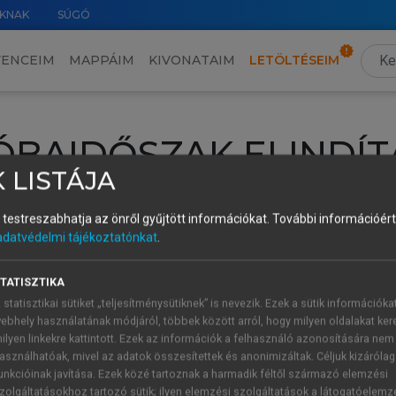
KNAK
SÚGÓ
VENCEIM
MAPPÁIM
KIVONATAIM
LETÖLTÉSEIM
ÓBAIDŐSZAK ELINDÍT
 LISTÁJA
intéséhez lépj be a saját fiókoddal, iskolai azonosítóddal vagy ú
és testreszabhatja az önről gyűjtött információkat.
További információért 
Új felhasználóként
1 óra díjmentes hozzáférésre
vagy jogosult
adatvédelmi tájékoztatónkat
.
k elindításához,
jelentkezz
be meglévő fiókoddal,
vagy hozz lé
A regisztráció után a
próbaidőszak
automatikusan
elindul.
TATISZTIKA
 statisztikai sütiket „teljesítménysütiknek” is nevezik. Ezek a sütik információka
ebhely használatának módjáról, többek között arról, hogy milyen oldalakat kere
ilyen linkekre kattintott. Ezek az információk a felhasználó azonosítására nem
ÚJ FIÓK 
ÁT FIÓKKAL
asználhatóak, mivel az adatok összesítettek és anonimizáltak. Céljuk kizáróla
1 óra díjme
unkcióinak javítása. Ezek közé tartoznak a harmadik féltől származó elemzési
zolgáltatásokhoz tartozó sütik; ilyen elemzési szolgáltatások a látogatóelemz