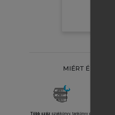
MIÉRT ÉRDEME
Több száz
szakkönyv, tankönyv és
Jel