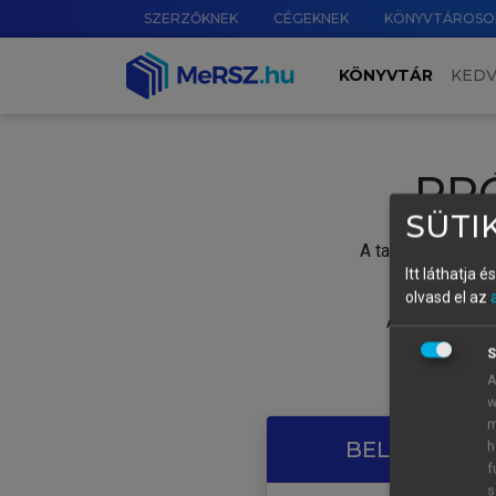
SZERZŐKNEK
CÉGEKNEK
KÖNYVTÁROSO
KÖNYVTÁR
KED
PR
SÜTIK
A tartalom megtek
Itt láthatja 
olvasd el az
A próbaidősza
S
A
w
m
BELÉPÉS SAJ
h
f
s