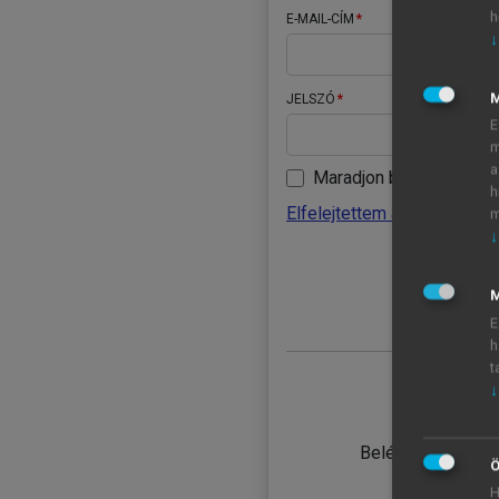
h
E-MAIL-CÍM
↓
JELSZÓ
E
m
a
Maradjon belépve
h
Elfelejtettem a jelszavamat
m
↓
BELÉ
M
E
h
t
↓
TANULÓ
Belépés intézmén
Ö
H