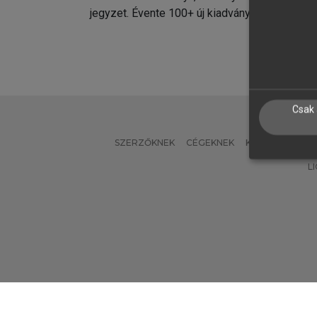
jegyzet. Évente 100+ új kiadvány.
kiadvá
Csak 
SZERZŐKNEK
CÉGEKNEK
KÖNYVTÁROSO
L
Verzió: 2.7.2