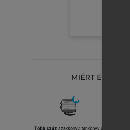
MIÉRT ÉRDEME
Több száz
szakkönyv, tankönyv és
Jel