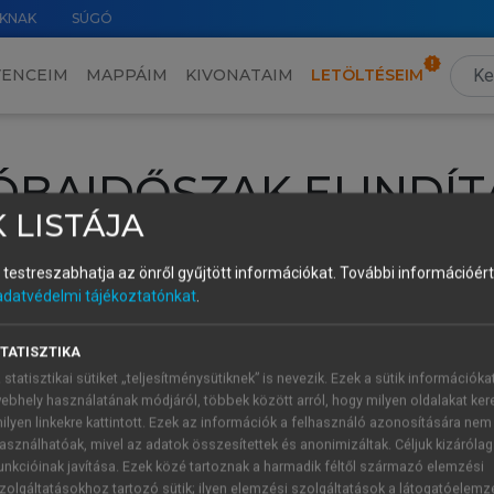
KNAK
SÚGÓ
VENCEIM
MAPPÁIM
KIVONATAIM
LETÖLTÉSEIM
ÓBAIDŐSZAK ELINDÍT
 LISTÁJA
intéséhez lépj be a saját fiókoddal, iskolai azonosítóddal vagy ú
és testreszabhatja az önről gyűjtött információkat.
További információért 
Új felhasználóként
1 óra díjmentes hozzáférésre
vagy jogosult
adatvédelmi tájékoztatónkat
.
k elindításához,
jelentkezz
be meglévő fiókoddal,
vagy hozz lé
A regisztráció után a
próbaidőszak
automatikusan
elindul.
TATISZTIKA
 statisztikai sütiket „teljesítménysütiknek” is nevezik. Ezek a sütik információka
ebhely használatának módjáról, többek között arról, hogy milyen oldalakat kere
ilyen linkekre kattintott. Ezek az információk a felhasználó azonosítására nem
ÚJ FIÓK 
ÁT FIÓKKAL
asználhatóak, mivel az adatok összesítettek és anonimizáltak. Céljuk kizáróla
1 óra díjme
unkcióinak javítása. Ezek közé tartoznak a harmadik féltől származó elemzési
zolgáltatásokhoz tartozó sütik; ilyen elemzési szolgáltatások a látogatóelemz