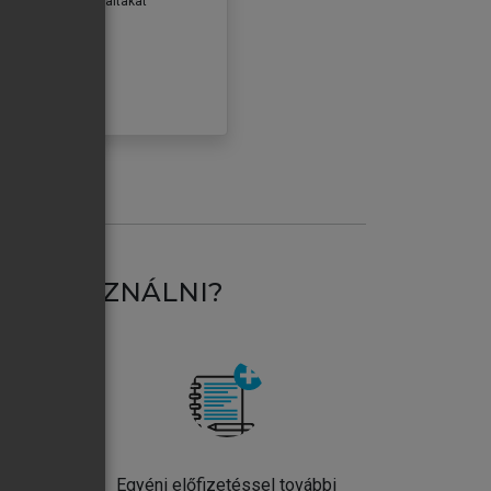
erződéseiben foglaltakat
ogadom.
ÓBÁLOM
AT HASZNÁLNI?
ntos
Egyéni előfizetéssel további