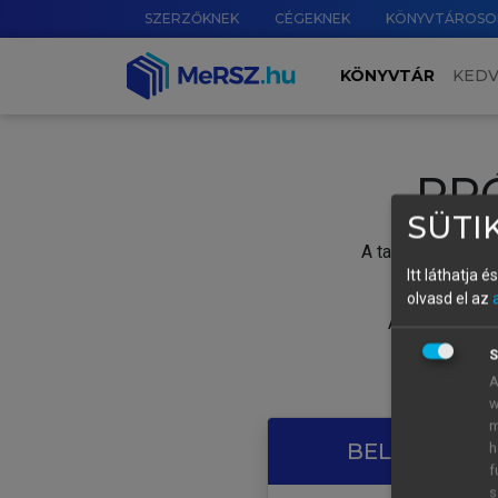
SZERZŐKNEK
CÉGEKNEK
KÖNYVTÁROSO
KÖNYVTÁR
KED
PR
SÜTIK
A tartalom megtek
Itt láthatja 
olvasd el az
A próbaidősza
S
A
w
m
BELÉPÉS SAJ
h
f
s