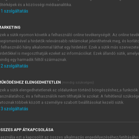
őtérképek és a közösségi médiaanalitika.
E-MAIL-CÍM
1
szolgáltatás
MARKETING
NÉV
zek a sütik nyomon követik a felhasználó online tevékenységét. Az online tev
egismerésével a hirdetők relevánsabb reklámokat jeleníthetnek meg, és korlát
 felhasználó hány alkalommal láthat egy hirdetést. Ezek a sütik más szervezete
JELSZÓ
irdetőkkel is megoszthatják ezeket az információkat. Ezek állandó sütik, amely
indig egy harmadik féltől származnak.
2
szolgáltatás
JELSZÓ ÚJRA
PÉS
ŰKÖDÉSHEZ ELENGEDHETETLEN
(mindig szükséges)
zek a sütik elengedhetetlenek az oldalunkon történő böngészéshez,a funkciók
asználatához, és a felhasználók nem tilthatják le azokat. A feltétlenül szükség
Kérek értesítést a MeRSZ új
artoznak többek között a személyre szabott beállításokat kezelő sütik.
Kérek értesítést az Akadémi
3
szolgáltatás
akcióiról.
 VAGY?
Az
Adatkezelési tájékozta
yi azonosítóval
veszem és elfogadom.
SSZES APP ÁTKAPCSOLÁSA
Az
Általános vásárlási felt
asználja ezt a kapcsolót az összes alkalmazás engedélyezéséhez/letiltásáho