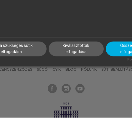
nyokat, hogy bármikor azonnal
részeket, és
készíts
saj
hozzájuk férhess!
jegyzeteket!
a szükséges sütik
Kiválasztottak
Összes
elfogadása
elfogadása
elfog
KNAK
SZERKESZTÉSI ÉS LEKTORÁLÁSI ALAPELVEK
MI – ÁLTALÁNOS
Pow
ICENCSZERZŐDÉS
SÚGÓ
GYIK
BLOG
RÓLUNK
SÜTI BEÁLLÍTÁS