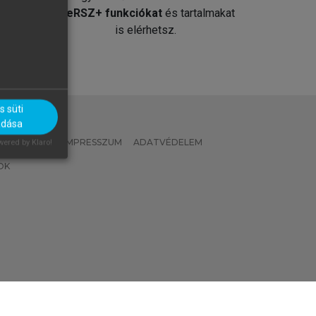
át
MeRSZ+ funkciókat
és tartalmakat
is elérhetsz.
 süti
adása
 IRÁNYELVEK
IMPRESSZUM
ADATVÉDELEM
ered by Klaro!
OK