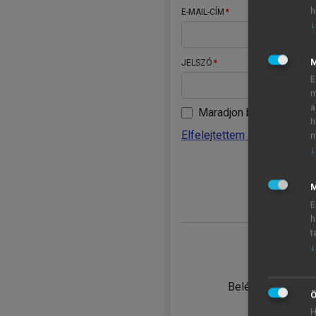
h
E-MAIL-CÍM
↓
JELSZÓ
E
m
a
Maradjon belépve
h
Elfelejtettem a jelszavamat
m
↓
BELÉ
M
E
h
t
↓
TANULÓ
Belépés intézmén
Ö
H